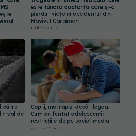
 OMS
este tânăra doctoriță care și-a
dește
pierdut viața în accidentul din
eierul
Masivul Caraiman
13 iul 2026, 10:38
l către
Copiii, mai rapizi decât legea.
lin val de
Cum au fentat adolescenții
restricțiile de pe social media
27 iun 2026, 14:00