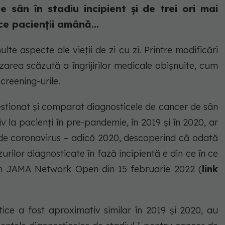
 sân în stadiu incipient și de trei ori mai
ce pacienții amână...
 aspecte ale vieții de zi cu zi. Printre modificări
izarea scăzută a îngrijirilor medicale obișnuite, cum
creening-urile.
hestionat și comparat diagnosticele de cancer de sân
div la pacienți în pre-pandemie, în 2019 și în 2020, ar
 de coronavirus – adică 2020, descoperind că odată
ilor diagnosticate în fază incipientă e din ce în ce
t în JAMA Network Open din 15 februarie 2022 (
link
ice a fost aproximativ similar în 2019 și 2020, au