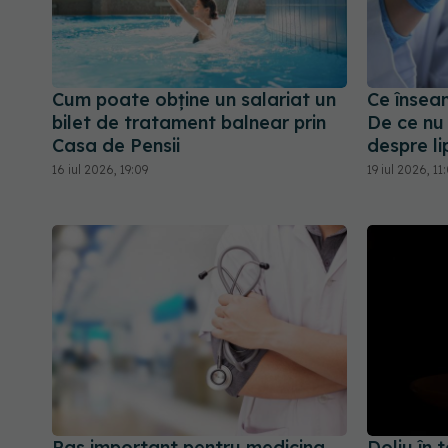
Cum poate obține un salariat un
Ce însea
bilet de tratament balnear prin
De ce nu
Casa de Pensii
despre li
16 iul 2026, 19:09
19 iul 2026, 11
Pas important pentru medicina
Doliu în 