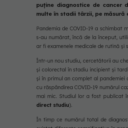
puține diagnostice de cancer de
multe în stadii târzii, pe măsură 
Pandemia de COVID-19 a schimbat multe
s-au numărat, încă de la început, util
ar fi examenele medicale de rutină și s
Într-un nou studiu, cercetătorii au c
și colorectal în stadiu incipient și tar
și în primul an complet al pandemiei
cu răspândirea COVID-19 numărul cazur
mai mic. Studiul lor a fost publica
direct studiu
).
În timp ce numărul total de diagnost