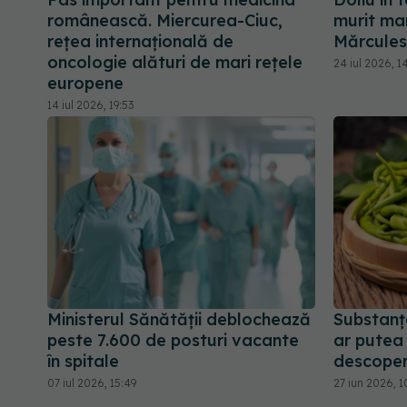
românească. Miercurea-Ciuc,
murit ma
rețea internațională de
Mărcule
oncologie alături de mari rețele
24 iul 2026, 1
europene
14 iul 2026, 19:53
Ministerul Sănătății deblochează
Substanța
peste 7.600 de posturi vacante
ar putea 
în spitale
descoperi
07 iul 2026, 15:49
27 iun 2026, 1