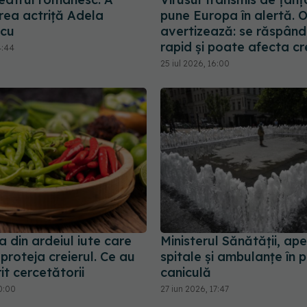
rea actriță Adela
pune Europa în alertă.
scu
avertizează: se răspân
rapid și poate afecta cr
4:44
25 iul 2026, 16:00
 din ardeiul iute care
Ministerul Sănătății, ape
proteja creierul. Ce au
spitale și ambulanțe în p
t cercetătorii
caniculă
0:00
27 iun 2026, 17:47