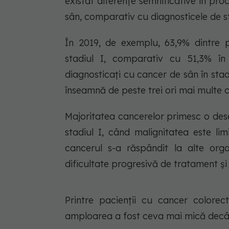
existat diferențe semnificative în pro
sân, comparativ cu diagnosticele de st
În 2019, de exemplu, 63,9% dintre p
stadiul I, comparativ cu 51,3% în
diagnosticați cu cancer de sân în sta
înseamnă de peste trei ori mai multe c
Majoritatea cancerelor primesc o dese
stadiul I, când malignitatea este lim
cancerul s-a răspândit la alte org
dificultate progresivă de tratament și 
Printre pacienții cu cancer colorect
amploarea a fost ceva mai mică decât 