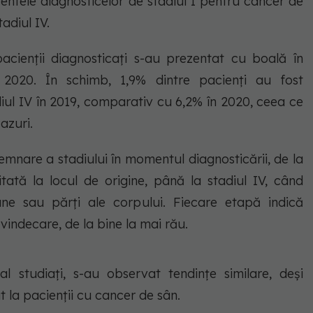
centele diagnosticelor de stadiul I pentru cancer de
adiul IV.
acienții diagnosticați s-au prezentat cu boală în
 2020. În schimb, 1,9% dintre pacienți au fost
diul IV în 2019, comparativ cu 6,2% în 2020, ceea ce
azuri.
mnare a stadiului în momentul diagnosticării, de la
itată la locul de origine, până la stadiul IV, când
ane sau părți ale corpului. Fiecare etapă indică
vindecare, de la bine la mai rău.
al studiați, s-au observat tendințe similare, deși
la pacienții cu cancer de sân.