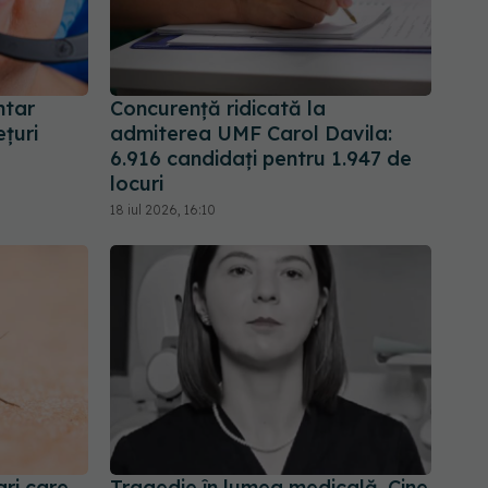
ntar
Concurență ridicată la
ețuri
admiterea UMF Carol Davila:
6.916 candidați pentru 1.947 de
locuri
18 iul 2026, 16:10
ari care
Tragedie în lumea medicală. Cine