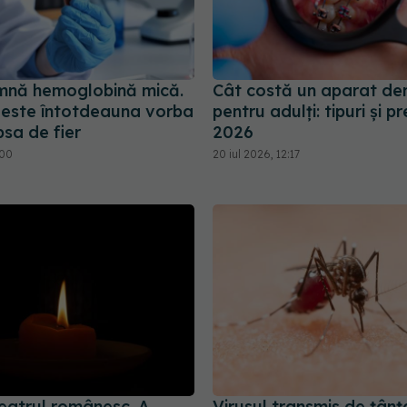
mnă hemoglobină mică.
Cât costă un aparat de
 este întotdeauna vorba
pentru adulți: tipuri și pr
psa de fier
2026
:00
20 iul 2026, 12:17
teatrul românesc. A
Virusul transmis de țânț