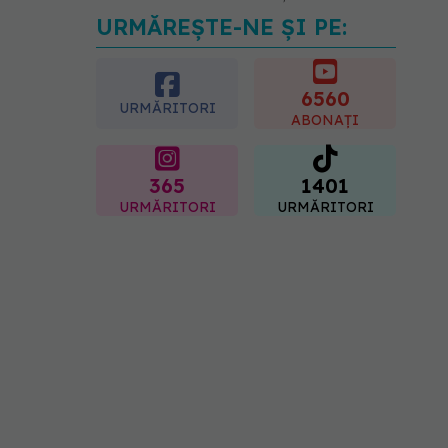
URMĂREȘTE-NE ȘI PE:
EXCLUSIV
Tratamentul
modern al cancerelor
ginecologice. Dr. Sorin
Bogdan (SANADOR), la
6560
URMĂRITORI
DC Medical și DC News
ABONAȚI
06.08.2026, 10:29
365
1401
URMĂRITORI
URMĂRITORI