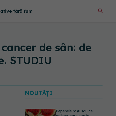
native fără fum
cancer de sân: de
te. STUDIU
NOUTĂȚI
Pepenele roșu sau cel
galben: care crește