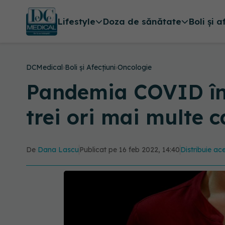
Lifestyle
Doza de sănătate
Boli și a
DCMedical
›
Boli și Afecțiuni
›
Oncologie
Pandemia COVID înt
trei ori mai multe 
De
Dana Lascu
Publicat pe 16 feb 2022, 14:40
Distribuie ace