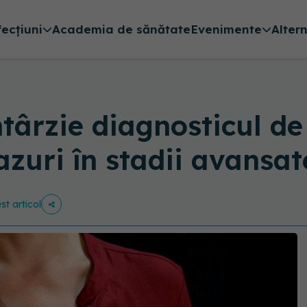
fecțiuni
Academia de sănătate
Evenimente
Alter
ârzie diagnosticul de 
cazuri în stadii avansa
st articol