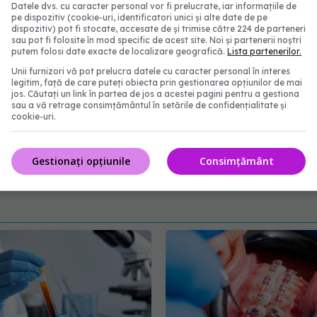
Datele dvs. cu caracter personal vor fi prelucrate, iar informațiile de
 un efect al pandemiei este numărul tot mai mare de
pe dispozitiv (cookie-uri, identificatori unici și alte date de pe
dispozitiv) pot fi stocate, accesate de și trimise către 224 de parteneri
u prima dată cu stadii tardive, incurabile. Pacienții
sau pot fi folosite în mod specific de acest site. Noi și partenerii noștri
putem folosi date exacte de localizare geografică.
Lista partenerilor.
 în timpul pandemiei ar trebui încurajați să meargă
Unii furnizori vă pot prelucra datele cu caracter personal în interes
ng-ul cancerului adecvat vârstei cu furnizorii lor de
legitim, față de care puteți obiecta prin gestionarea opțiunilor de mai
jos. Căutați un link în partea de jos a acestei pagini pentru a gestiona
ceasta.
sau a vă retrage consimțământul în setările de confidențialitate și
cookie-uri.
pandemia
pandemiei
covid
diagnostice
tarzii
tarziu
Gestionați opțiunile
Consimțământ
abonează‑te!