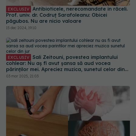
Antibioticele, nerecomandate în răceli.
EXCLUSIV
Prof. univ. dr. Codruț Sarafoleanu: Obicei
păgubos. Nu are nicio valoare
15 dec 2024, 19:10
Sali Zeitouni, povestea implantului
EXCLUSIV
cohlear: Nu aș fi avut șansa să aud vocea
părinților mei. Apreciez muzica, sunetul celor din
jur
03 mar 2025, 21:03