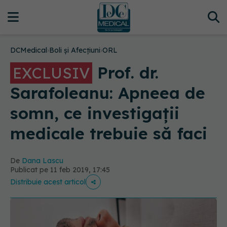
DCMedical
›
Boli și Afecțiuni
›
ORL
Prof. dr.
EXCLUSIV
Sarafoleanu: Apneea de
somn, ce investigații
medicale trebuie să faci
De
Dana Lascu
Publicat pe 11 feb 2019, 17:45
Distribuie acest articol