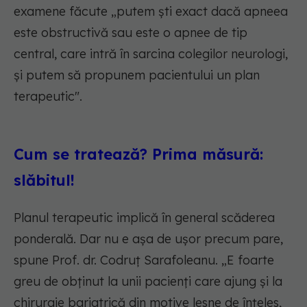
examene făcute „putem ști exact dacă apneea
este obstructivă sau este o apnee de tip
central, care intră în sarcina colegilor neurologi,
și putem să propunem pacientului un plan
terapeutic".
Cum se tratează? Prima măsură:
slăbitul!
Planul terapeutic implică în general scăderea
ponderală. Dar nu e așa de ușor precum pare,
spune Prof. dr. Codruț Sarafoleanu. „E foarte
greu de obținut la unii pacienți care ajung și la
chirurgie bariatrică din motive lesne de înțeles,