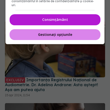
consimțământul în setările de confidențialitate și cookie-
uri.
Consimțământ
Gestionați opțiunile
Importanța Registrului Național de
EXCLUSIV
Audiometrie. Dr. Adelina Androne: Asta aștept!
Așa am putea ajuta
23 apr 2024, 11:54