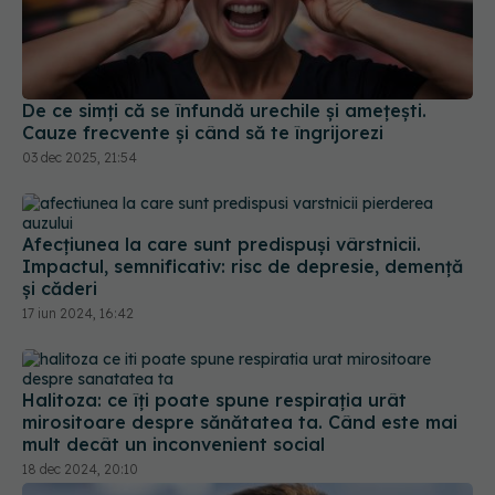
De ce simți că se înfundă urechile și amețești.
Cauze frecvente și când să te îngrijorezi
03 dec 2025, 21:54
Afecțiunea la care sunt predispuși vârstnicii.
Impactul, semnificativ: risc de depresie, demență
și căderi
17 iun 2024, 16:42
Halitoza: ce îți poate spune respirația urât
mirositoare despre sănătatea ta. Când este mai
mult decât un inconvenient social
18 dec 2024, 20:10