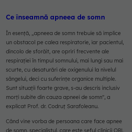
Ce înseamnă apneea de somn
În esență, „apneea de somn trebuie să implice
un obstacol pe calea respiratorie, iar pacientul,
dincolo de sforăit, are opriri frecvente ale
respirației în timpul somnului, mai lungi sau mai
scurte, cu desaturări ale oxigenului la nivelul
sângelui, deci cu suferințe organice multiple.
Sunt situații foarte grave, s-au descris inclusiv
morți subite din cauza apneei de somn", a
explicat Prof. dr. Codruț Sarafoleanu.
Când vine vorba de persoana care face apnee
de somn, specialistul, care este șeful clinicii ORL