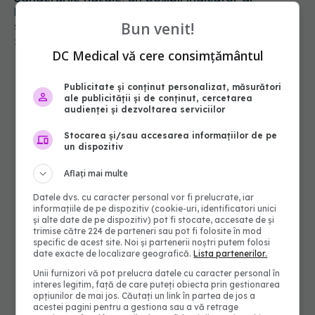
hipertensiunii nediagnosticate. Cum să oprești o
sângerare nazală și când să mergi la doctor
Bun venit!
28 noi 2024, 18:33
DC Medical vă cere consimțământul
Publicitate și conținut personalizat, măsurători
ale publicității și de conținut, cercetarea
audienței și dezvoltarea serviciilor
Stocarea și/sau accesarea informațiilor de pe
un dispozitiv
Aflați mai multe
Datele dvs. cu caracter personal vor fi prelucrate, iar
informațiile de pe dispozitiv (cookie-uri, identificatori unici
și alte date de pe dispozitiv) pot fi stocate, accesate de și
trimise către 224 de parteneri sau pot fi folosite în mod
specific de acest site. Noi și partenerii noștri putem folosi
date exacte de localizare geografică.
Lista partenerilor.
Unii furnizori vă pot prelucra datele cu caracter personal în
interes legitim, față de care puteți obiecta prin gestionarea
opțiunilor de mai jos. Căutați un link în partea de jos a
acestei pagini pentru a gestiona sau a vă retrage