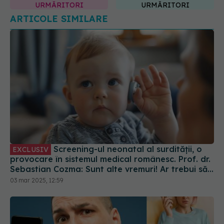
ARTICOLE SIMILARE
Screening-ul neonatal al surdității, o
EXCLUSIV
provocare în sistemul medical românesc. Prof. dr.
Sebastian Cozma: Sunt alte vremuri! Ar trebui să
completăm screening-ul
03 mar 2025, 12:59