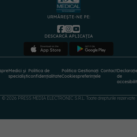
URMĂREȘTE-NE PE:
DESCARCĂ APLICAȚIA
spre
Medici și
Politica de
Politica
Gestionați
Contact
Declarați
specialiști
confidențialitate
Cookies
preferințele
de
accesibili
© 2026 PRESS MEDIA ELECTRONIC S.R.L. Toate drepturile rezervate