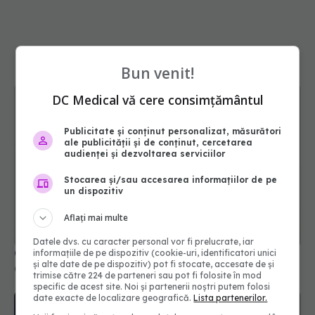
Bun venit!
DC Medical vă cere consimțământul
Publicitate și conținut personalizat, măsurători
ale publicității și de conținut, cercetarea
audienței și dezvoltarea serviciilor
Stocarea și/sau accesarea informațiilor de pe
un dispozitiv
Aflați mai multe
Datele dvs. cu caracter personal vor fi prelucrate, iar
Când devine strănutul semnal de alarmă
informațiile de pe dispozitiv (cookie-uri, identificatori unici
09 feb 2026, 20:07
și alte date de pe dispozitiv) pot fi stocate, accesate de și
trimise către 224 de parteneri sau pot fi folosite în mod
specific de acest site. Noi și partenerii noștri putem folosi
date exacte de localizare geografică.
Lista partenerilor.