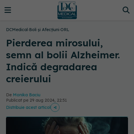
DCMedical
›
Boli și Afecțiuni
›
ORL
Pierderea mirosului,
semn al bolii Alzheimer.
Indică degradarea
creierului
De
Monika Baciu
Publicat pe 29 aug 2024, 22:51
Distribuie acest articol