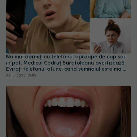
Nu mai dormiți cu telefonul aproape de cap sau
în pat. Medicul Codruț Sarafoleanu avertizează:
Evitați telefonul atunci când semnalul este mai
slab
26 iul 2024, 19:59