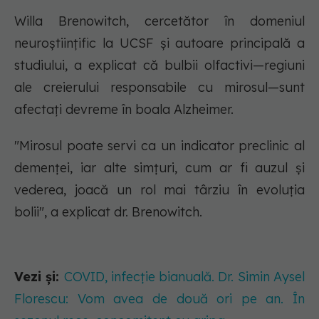
Willa Brenowitch, cercetător în domeniul
neuroștiințific la UCSF și autoare principală a
studiului, a explicat că bulbii olfactivi—regiuni
ale creierului responsabile cu mirosul—sunt
afectați devreme în boala Alzheimer.
"Mirosul poate servi ca un indicator preclinic al
demenței, iar alte simțuri, cum ar fi auzul și
vederea, joacă un rol mai târziu în evoluția
bolii", a explicat dr. Brenowitch.
Vezi și:
COVID, infecție bianuală. Dr. Simin Aysel
Florescu: Vom avea de două ori pe an. În