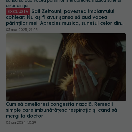
Sali Zeitouni, povestea implantului
EXCLUSIV
cohlear: Nu aș fi avut șansa să aud vocea
părinților mei. Apreciez muzica, sunetul celor din
jur
03 mar 2025, 21:03
Cum să ameliorezi congestia nazală. Remedii
simple care îmbunătățesc respirația și când să
mergi la doctor
03 iun 2024, 10:29