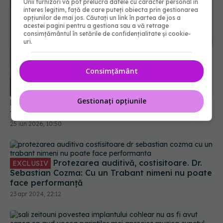
Unii furnizori vă pot prelucra datele cu caracter personal în
interes legitim, față de care puteți obiecta prin gestionarea
opțiunilor de mai jos. Căutați un link în partea de jos a
acestei pagini pentru a gestiona sau a vă retrage
consimțământul în setările de confidențialitate și cookie-
uri.
Consimțământ
Nu trebuie să trăiești pe vecie cu tinitus. Iată
Gestionați opțiunile
terapia care îți poate „opri alarma” din creier
25 iun 2026, 10:50
Protezarea auditivă, costisitoare. Dr.
EXCLUSIV
Sebastian Cozma: Cu un Trabant nimeni nu poate
face performanță
23 apr 2024, 22:12