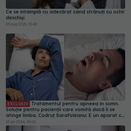
Ce se întâmplă cu adevărat când strănuți cu ochii
deschiși
05 aug 2025, 15:43
Tratamentul pentru apneea în somn.
EXCLUSIV
Soluție pentru pacienții care vomită dacă li se
atinge limba. Codruț Sarafoleanu: E un aparat cu
o mască. Dilată căile respiratorii
15 ian 2024, 09:02