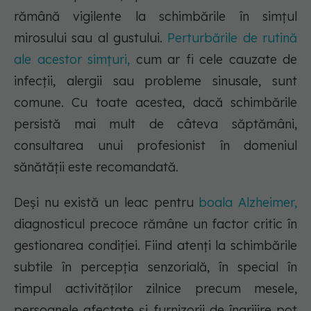
rămână vigilente la schimbările în simțul
mirosului sau al gustului.
Perturbările de rutină
ale acestor simțuri,
cum ar fi cele cauzate de
infecții, alergii sau probleme sinusale, sunt
comune. Cu toate acestea, dacă schimbările
persistă mai mult de câteva săptămâni,
consultarea unui profesionist în domeniul
sănătății este recomandată.
Deși nu există un leac pentru
boala Alzheimer,
diagnosticul precoce rămâne un factor critic în
gestionarea condiției. Fiind atenți la schimbările
subtile în percepția senzorială, în special în
timpul activităților zilnice precum mesele,
persoanele afectate și furnizorii de îngrijire pot