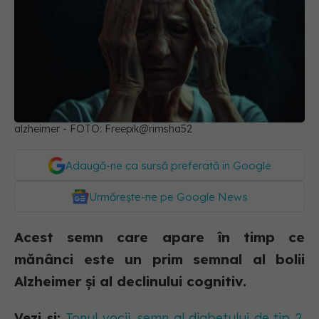
alzheimer - FOTO: Freepik@rimsha52
Adaugă-ne ca sursă preferată în Google
Urmărește-ne pe Google News
Acest semn care apare în timp ce
mănânci este un prim semnal al bolii
Alzheimer și al declinului cognitiv.
Vezi și:
Tonul vocii, semn al diabetului de tip 2.