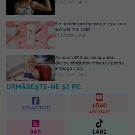
5 mituri despre menstruație pe care
să nu le mai crezi
08.08.2026, 13:00
Primele 1.000 de zile ar putea
decide sănătatea creierului pentru
întreaga viață
08.08.2026, 12:00
URMĂREȘTE-NE ȘI PE:
Trucul simplu care face pepenele
verde mult mai ușor de tăiat
08.08.2026, 15:32
6560
URMĂRITORI
ABONAȚI
365
1401
URMĂRITORI
URMĂRITORI