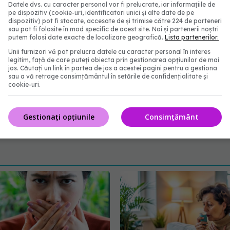
Datele dvs. cu caracter personal vor fi prelucrate, iar informațiile de
istaminicele sunt utilizate pentru uscarea mucusului
pe dispozitiv (cookie-uri, identificatori unici și alte date de pe
dispozitiv) pot fi stocate, accesate de și trimise către 224 de parteneri
prevenirea durerii și la presiunea urechii în timpul
sau pot fi folosite în mod specific de acest site. Noi și partenerii noștri
putem folosi date exacte de localizare geografică.
Lista partenerilor.
 bacteriilor, antibioticele ar putea atenua
Unii furnizori vă pot prelucra datele cu caracter personal în interes
i opțiunile medicale cu un medic înainte de a lua
legitim, față de care puteți obiecta prin gestionarea opțiunilor de mai
jos. Căutați un link în partea de jos a acestei pagini pentru a gestiona
sau a vă retrage consimțământul în setările de confidențialitate și
cookie-uri.
Gestionați opțiunile
Consimțământ
abonează‑te!