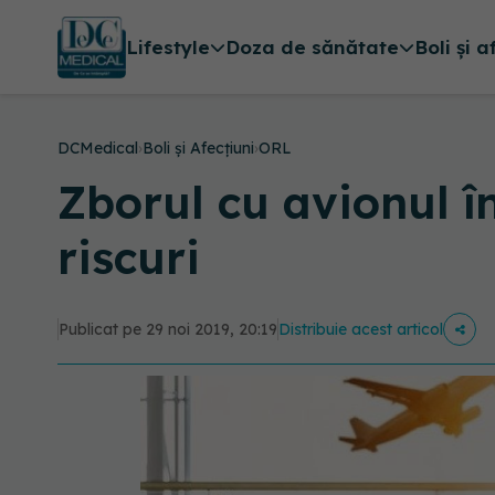
Lifestyle
Doza de sănătate
Boli și a
DCMedical
›
Boli și Afecțiuni
›
ORL
Zborul cu avionul în
riscuri
Publicat pe 29 noi 2019, 20:19
Distribuie acest articol