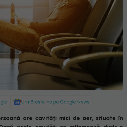
ogle
Urmărește-ne pe Google News
ersoană are cavități mici de aer, situate în
 Dacă acele cavități se inflamează dintr-o