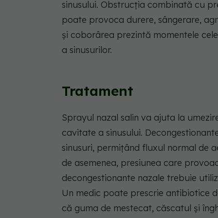
sinusului. Obstrucția combinată cu pr
poate provoca durere, sângerare, agr
și coborârea prezintă momentele cele m
a sinusurilor.
Tratament
Sprayul nazal salin va ajuta la umezir
cavitate a sinusului. Decongestionante
sinusuri, permițând fluxul normal de 
de asemenea, presiunea care provoacă
decongestionante nazale trebuie utiliz
Un medic poate prescrie antibiotice da
că guma de mestecat, căscatul și înghiț