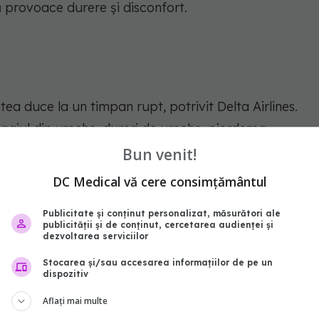
ă provoace durere și disconfort.
utea duce la un timpan rupt, potrivit Delta Airlines.
ajul din ureche, dureri de ureche, pierderea
unea facială, potrivit New York Times. Un timpan
Bun venit!
e două luni, dar poate necesita reparații
DC Medical vă cere consimțământul
t.
Publicitate și conținut personalizat, măsurători ale
publicității și de conținut, cercetarea audienței și
dezvoltarea serviciilor
Stocarea și/sau accesarea informațiilor de pe un
dispozitiv
e de o infecție a sinusului în timp ce zburați,
Aflați mai multe
form MedlinePlus. Folosiți decongestionante cu o zi