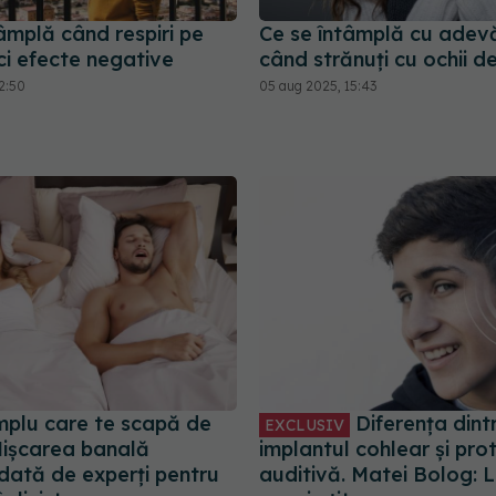
âmplă când respiri pe
Ce se întâmplă cu adev
ci efecte negative
când strănuți cu ochii de
2:50
05 aug 2025, 15:43
implu care te scapă de
Diferența dint
EXCLUSIV
Mișcarea banală
implantul cohlear și pro
ată de experți pentru
auditivă. Matei Bolog: 