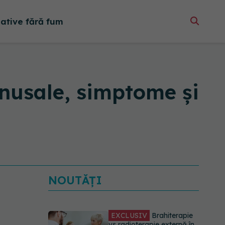
native fără fum
sinusale, simptome și
EXCLUSIV
Brahiterapie
vs radioterapie externă în
cancerul ginecologic. Dr.
Sorin Bogdan (SANADOR)
NOUTĂȚI
explică diferența și cum
acționează tratamentul
06.08.2026, 22:49
EXCLUSIV
De ce unele