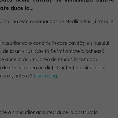
ate duce la...
surilor nu este recomandat de MedlinePlus și trebuie
nusurilor ca o condiție în care cavitățile sinusului
sau de la un virus. Cavitățile imflamate blochează
a ce duce la acumularea de mucus în tot capul.
 cap și dureri de dinți. O infecție a sinusurilor
 medic, notează
Livestrong.
ecție a sinusurilor ar putea duce la obstrucția