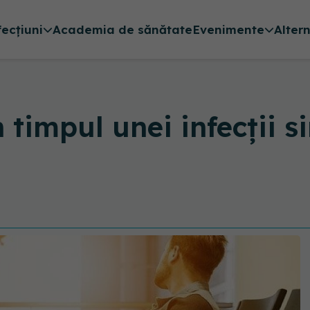
fecțiuni
Academia de sănătate
Evenimente
Alter
 timpul unei infecții 