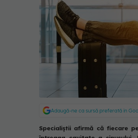
Adaugă-ne ca sursă preferată în Go
Specialiștii afirmă că fiecare p
întreaga cavitate a sinusului.