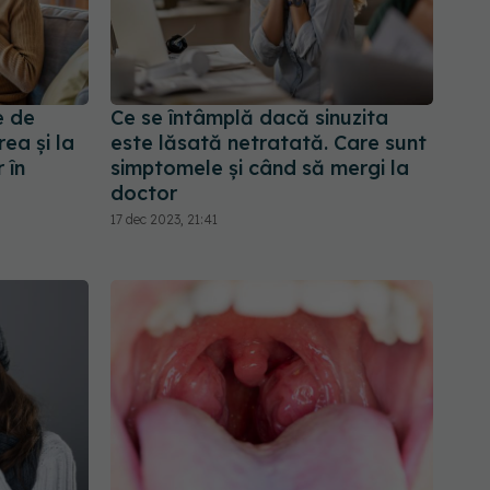
e de
Ce se întâmplă dacă sinuzita
ea și la
este lăsată netratată. Care sunt
 în
simptomele și când să mergi la
doctor
17 dec 2023, 21:41