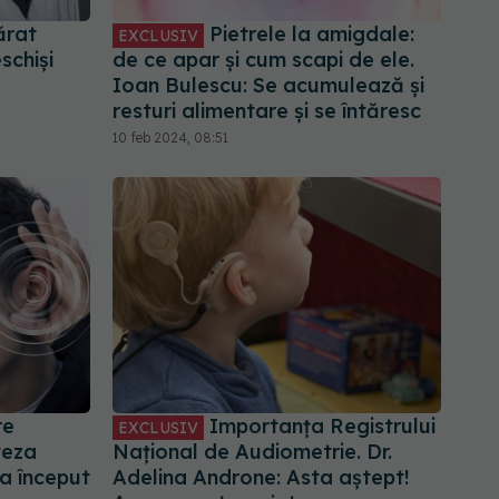
ărat
Pietrele la amigdale:
EXCLUSIV
schiși
de ce apar și cum scapi de ele.
Ioan Bulescu: Se acumulează și
resturi alimentare și se întăresc
10 feb 2024, 08:51
re
Importanța Registrului
EXCLUSIV
teza
Național de Audiometrie. Dr.
La început
Adelina Androne: Asta aștept!