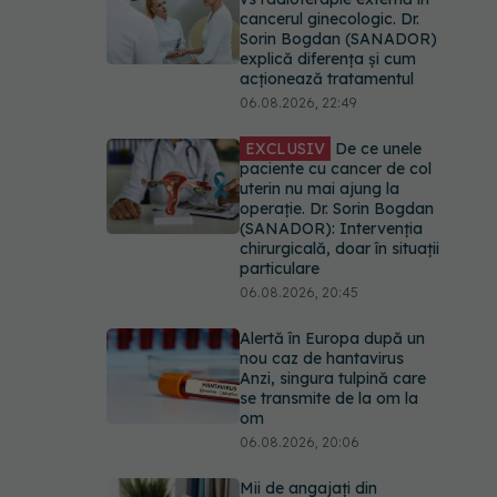
paciente cu cancer de col
uterin nu mai ajung la
operație. Dr. Sorin Bogdan
(SANADOR): Intervenția
chirurgicală, doar în situații
particulare
06.08.2026, 20:45
Alertă în Europa după un
nou caz de hantavirus
Anzi, singura tulpină care
se transmite de la om la
om
06.08.2026, 20:06
Mii de angajați din
Sănătate ar putea primi
salarii mai mari.
Sindicatele cer schimbarea
legii
06.08.2026, 19:26
Alergia la ambrozie: 4