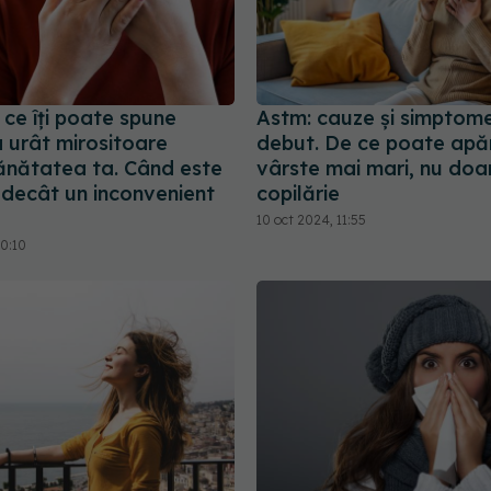
 ce îți poate spune
Astm: cauze și simptom
a urât mirositoare
debut. De ce poate apăr
ănătatea ta. Când este
vârste mai mari, nu doar
 decât un inconvenient
copilărie
10 oct 2024, 11:55
20:10