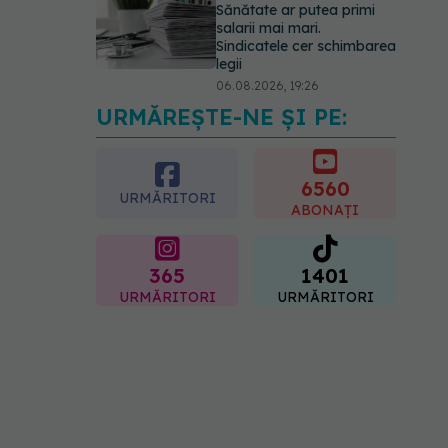
lucruri esențiale despre
simptome, prevenție și
tratament, explicate de dr.
Tudor Ciuhodaru
07.08.2026, 08:21
URMĂREȘTE-NE ȘI PE:
6560
URMĂRITORI
ABONAȚI
365
1401
URMĂRITORI
URMĂRITORI