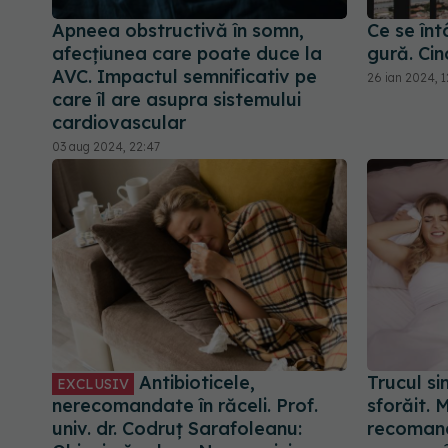
Apneea obstructivă în somn,
Ce se înt
afecțiunea care poate duce la
gură. Cin
AVC. Impactul semnificativ pe
26 ian 2024, 1
care îl are asupra sistemului
cardiovascular
03 aug 2024, 22:47
Antibioticele,
Trucul s
EXCLUSIV
nerecomandate în răceli. Prof.
sforăit. 
univ. dr. Codruț Sarafoleanu:
recomand