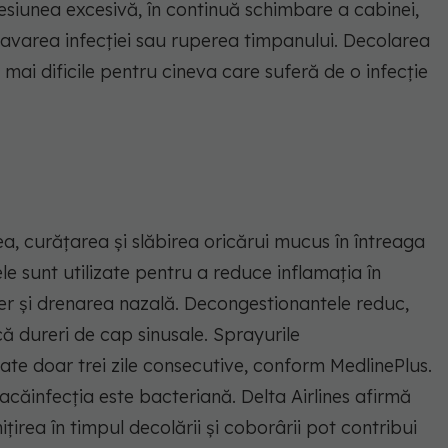
esiunea excesivă, în continuă schimbare a cabinei,
avarea infecției sau ruperea timpanului. Decolarea
ai dificile pentru cineva care suferă de o infecție
ea, curățarea și slăbirea oricărui mucus în întreaga
le sunt utilizate pentru a reduce inflamația în
aer și drenarea nazală. Decongestionantele reduc,
 dureri de cap sinusale. Sprayurile
ate doar trei zile consecutive, conform MedlinePlus.
căinfecția este bacteriană. Delta Airlines afirmă
irea în timpul decolării și coborârii pot contribui