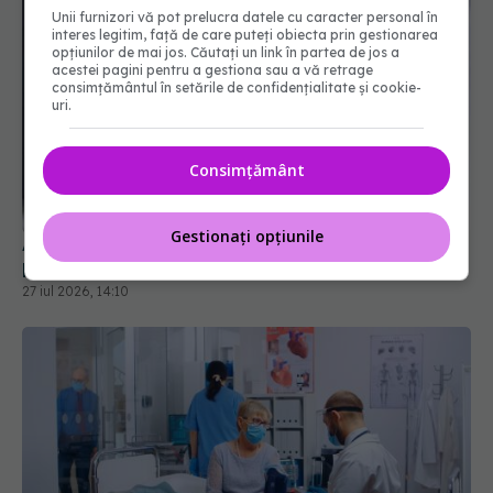
Unii furnizori vă pot prelucra datele cu caracter personal în
interes legitim, față de care puteți obiecta prin gestionarea
opțiunilor de mai jos. Căutați un link în partea de jos a
acestei pagini pentru a gestiona sau a vă retrage
consimțământul în setările de confidențialitate și cookie-
uri.
Angajările în spitale, deblocate! Mii de posturi ar
Consimțământ
putea fi scoase la concurs
27 iul 2026, 14:10
Gestionați opțiunile