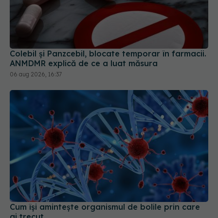
Colebil și Panzcebil, blocate temporar în farmacii.
ANMDMR explică de ce a luat măsura
06 aug 2026, 16:37
Cum își amintește organismul de bolile prin care
ai trecut
20 iul 2026, 22:38