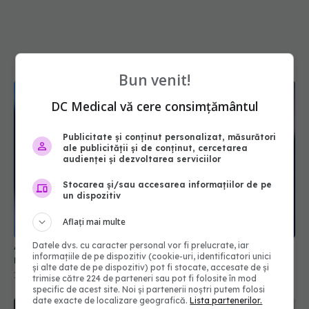
Bun venit!
DC Medical vă cere consimțământul
Publicitate și conținut personalizat, măsurători
ale publicității și de conținut, cercetarea
audienței și dezvoltarea serviciilor
Stocarea și/sau accesarea informațiilor de pe
A murit actorul Sam Neill. Era cunoscut pentru
un dispozitiv
rolul din Jurassic Park
Aflați mai multe
13 iul 2026, 11:23
Datele dvs. cu caracter personal vor fi prelucrate, iar
informațiile de pe dispozitiv (cookie-uri, identificatori unici
și alte date de pe dispozitiv) pot fi stocate, accesate de și
trimise către 224 de parteneri sau pot fi folosite în mod
specific de acest site. Noi și partenerii noștri putem folosi
date exacte de localizare geografică.
Lista partenerilor.