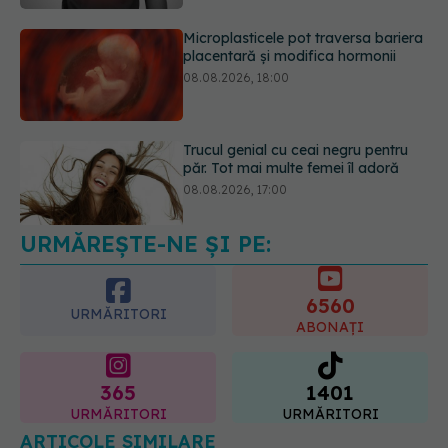
Trucul genial cu ceai negru pentru
păr. Tot mai multe femei îl adoră
08.08.2026, 17:00
URMĂREȘTE-NE ȘI PE:
Simptomele infecției cu Helicobacter
pylori. Se poate trăi cu această
bacterie în stomac?
6560
09.08.2026, 09:00
URMĂRITORI
ABONAȚI
365
1401
URMĂRITORI
URMĂRITORI
ARTICOLE SIMILARE