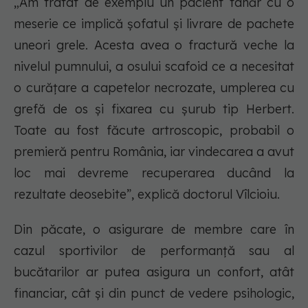
„Am tratat de exemplu un pacient tânăr cu o
meserie ce implică șofatul și livrare de pachete
uneori grele. Acesta avea o fractură veche la
nivelul pumnului, a osului scafoid ce a necesitat
o curățare a capetelor necrozate, umplerea cu
grefă de os și fixarea cu șurub tip Herbert.
Toate au fost făcute artroscopic, probabil o
premieră pentru România, iar vindecarea a avut
loc mai devreme recuperarea ducând la
rezultate deosebite”, explică doctorul Vîlcioiu.
Din păcate, o asigurare de membre care în
cazul sportivilor de performanță sau al
bucătarilor ar putea asigura un confort, atât
financiar, cât și din punct de vedere psihologic,