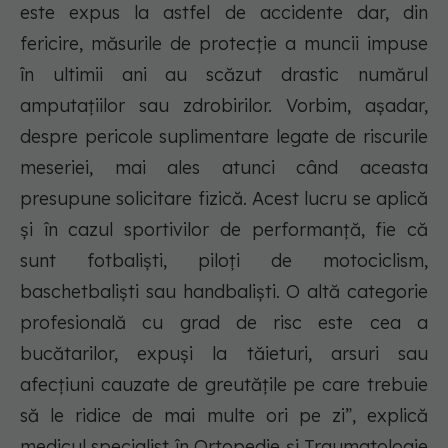
este expus la astfel de accidente dar, din
fericire, măsurile de protecție a muncii impuse
în ultimii ani au scăzut drastic numărul
amputațiilor sau zdrobirilor. Vorbim, așadar,
despre pericole suplimentare legate de riscurile
meseriei, mai ales atunci când aceasta
presupune solicitare fizică. Acest lucru se aplică
și în cazul sportivilor de performanță, fie că
sunt fotbaliști, piloți de motociclism,
baschetbaliști sau handbaliști. O altă categorie
profesională cu grad de risc este cea a
bucătarilor, expuși la tăieturi, arsuri sau
afecțiuni cauzate de greutățile pe care trebuie
să le ridice de mai multe ori pe zi”, explică
medicul specialist în Ortopedie și Traumatologie