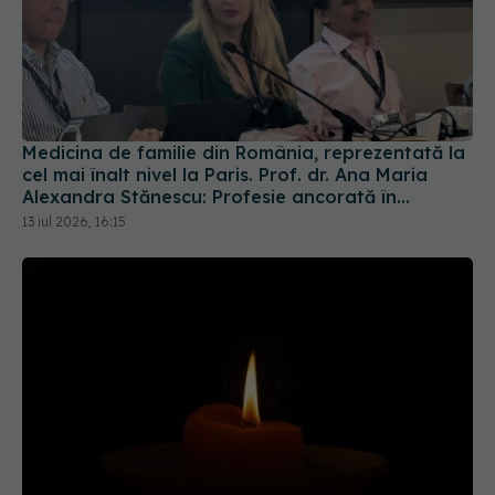
Medicina de familie din România, reprezentată la
cel mai înalt nivel la Paris. Prof. dr. Ana Maria
Alexandra Stănescu: Profesie ancorată în
comunitate
13 iul 2026, 16:15
Doliu în teatrul românesc. A murit marea actriță
Adela Mărculescu
24 iul 2026, 14:44