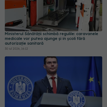
Ministerul Sănătății schimbă regulile: caravanele
medicale vor putea ajunge și în școli fără
autorizație sanitară
30 iul 2026, 16:12
Conf. Horațiu Moldovan, anunț pentru pacienții
vârstnici: Aparținătorii le vor putea face
programările medicale online