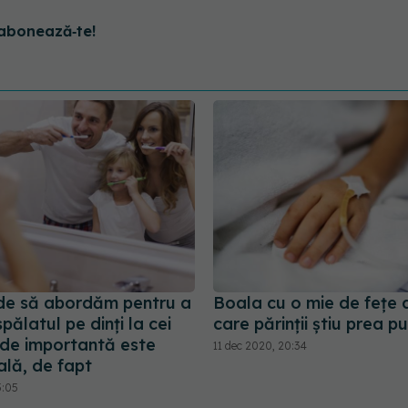
abonează‑te!
e să abordăm pentru a
Boala cu o mie de fețe 
spălatul pe dinți la cei
care părinții știu prea pu
 de importantă este
11 dec 2020, 20:34
ală, de fapt
5:05