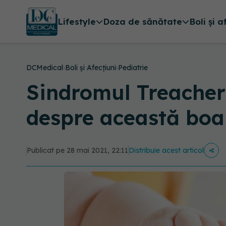
Lifestyle
Doza de sănătate
Boli și a
DCMedical
›
Boli și Afecțiuni
›
Pediatrie
Sindromul Treacher 
despre această boa
Publicat pe 28 mai 2021, 22:11
Distribuie acest articol