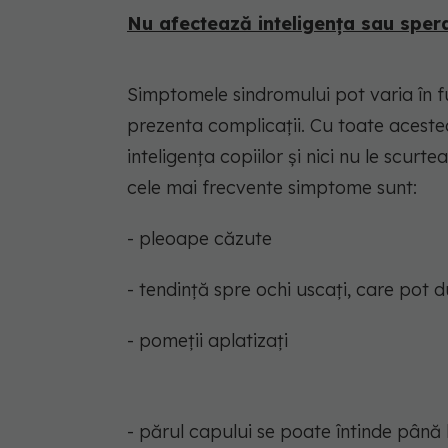
Nu afectează inteligența sau sper
Simptomele sindromului pot varia în fu
prezenta complicații. Cu toate aceste
inteligența copiilor și nici nu le scurt
cele mai frecvente simptome sunt:
- pleoape căzute
- tendință spre ochi uscați, care pot du
- pomeții aplatizați
- părul capului se poate întinde până 