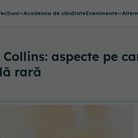
fecțiuni
Academia de sănătate
Evenimente
Alter
Collins: aspecte pe ca
lă rară