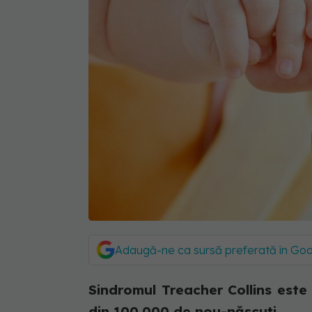
Adaugă-ne ca sursă preferată în Go
Sindromul Treacher Collins este
din 100.000 de nou-născuți.