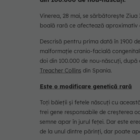
Vinerea, 28 mai, se sărbătorește Ziua 
boală rară ce afectează aproximativ 
Descrisă pentru prima dată în 1900 de
malformație cranio-facială congenitală
doi din 100.000 de nou-născuți, după
Treacher Collins
din Spania.
Este o modificare genetică rară
Toți băieții și fetele născuți cu aceas
trei gene responsabile de creșterea oa
semne apar în jurul feței. Dar este e
de la unul dintre părinți, dar poate ap