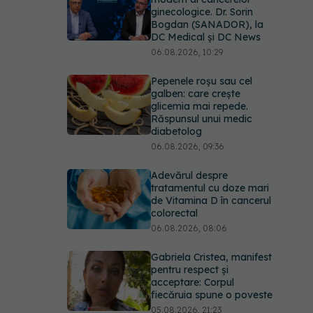
ginecologice. Dr. Sorin
Bogdan (SANADOR), la
DC Medical și DC News
06.08.2026, 10:29
Pepenele roșu sau cel
galben: care crește
glicemia mai repede.
Răspunsul unui medic
diabetolog
06.08.2026, 09:36
Adevărul despre
tratamentul cu doze mari
de Vitamina D în cancerul
colorectal
06.08.2026, 08:06
Gabriela Cristea, manifest
pentru respect și
acceptare: Corpul
fiecăruia spune o poveste
05.08.2026, 21:23