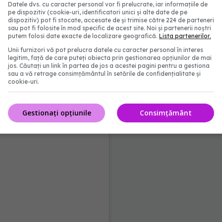
Datele dvs. cu caracter personal vor fi prelucrate, iar informațiile de
rece multe dintre problemele de sănătate cauzate
pe dispozitiv (cookie-uri, identificatori unici și alte date de pe
dispozitiv) pot fi stocate, accesate de și trimise către 224 de parteneri
s, abordarea psihologică poate fi esențială.
sau pot fi folosite în mod specific de acest site. Noi și partenerii noștri
putem folosi date exacte de localizare geografică.
Lista partenerilor.
Unii furnizori vă pot prelucra datele cu caracter personal în interes
legitim, față de care puteți obiecta prin gestionarea opțiunilor de mai
jos. Căutați un link în partea de jos a acestei pagini pentru a gestiona
sau a vă retrage consimțământul în setările de confidențialitate și
cookie-uri.
Gestionați opțiunile
Consimțământ