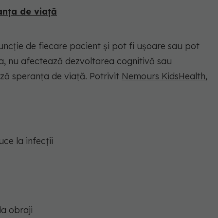
anța de viață
ncție de fiecare pacient și pot fi ușoare sau pot
a, nu afectează dezvoltarea cognitivă sau
ează speranța de viață. Potrivit
Nemours KidsHealth
,
ce la infecții
la obraji