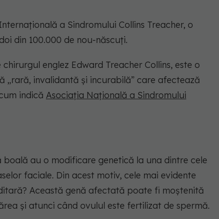
Internațională a Sindromului Collins Treacher, o
doi din 100.000 de nou-născuți.
 chirurgul englez Edward Treacher Collins, este o
 „rară, invalidantă și incurabilă” care afectează
 cum indică
Asociația Națională a Sindromului
tă boală au o modificare genetică la una dintre cele
selor faciale. Din acest motiv, cele mai evidente
reditară? Această genă afectată poate fi moștenită
ărea și atunci când ovulul este fertilizat de spermă.