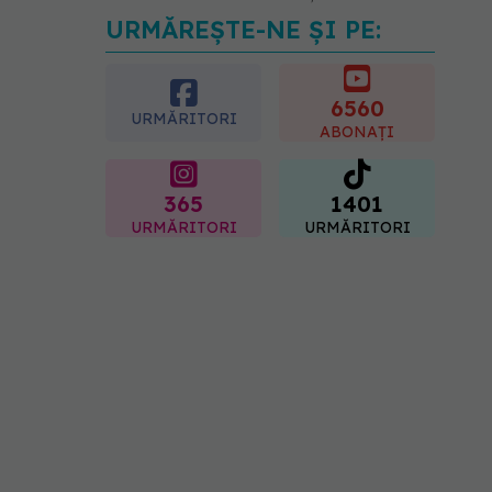
URMĂREȘTE-NE ȘI PE:
Medicii de la Fundeni
demontează unul dintre
cele mai răspândite mituri
despre diabet
6560
URMĂRITORI
06.08.2026, 11:52
ABONAȚI
365
1401
URMĂRITORI
URMĂRITORI