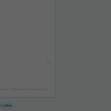
ciación (@treachercollinsasoci)
 collins