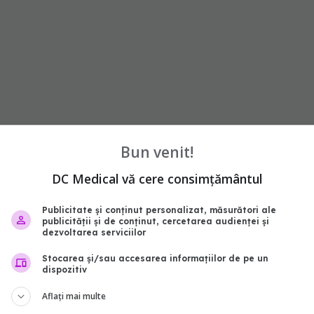
Bun venit!
ală rară se nasc „fără pomeți, cu microtie,
DC Medical vă cere consimțământul
rte îngust”, evidențiază în Asociație. Toate acestea îi
cum uscăciune, tulburări digestive, dificultăți în
Publicitate și conținut personalizat, măsurători ale
publicității și de conținut, cercetarea audienței și
orii.
dezvoltarea serviciilor
Stocarea și/sau accesarea informațiilor de pe un
dispozitiv
Aflați mai multe
 pe primirea unui tratament multidisciplinar