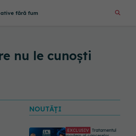
native fără fum
re nu le cunoști
NOUTĂȚI
EXCLUSIV
Tratamentul
modern al cancerelor