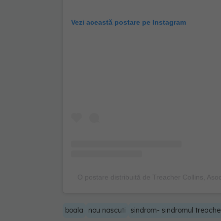
Vezi această postare pe Instagram
O postare distribuită de Treacher Collins, Aso
boala
nou nascuti
sindrom- sindromul treacher