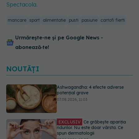
Spectacola.
mancare
sport
alimentatie
pusti
pasiune
cartofi fierti
Urmărește-ne și pe Google News -
abonează‑te!
NOUTĂȚI
EXCLUSIV
Ce grăbește apariția
ridurilor. Nu este doar vârsta. Ce
spun dermatologii
07.08.2026, 10:02
Ce se întâmplă cu colesterolul când
consumăm lactate integrale?
07.08.2026, 09:12