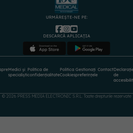
URMĂREȘTE-NE PE:
DESCARCĂ APLICAȚIA
spre
Medici și
Politica de
Politica
Gestionați
Contact
Declarați
specialiști
confidențialitate
Cookies
preferințele
de
accesibili
© 2026 PRESS MEDIA ELECTRONIC S.R.L. Toate drepturile rezervate