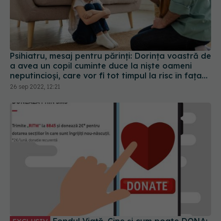
Psihiatru, mesaj pentru părinți: Dorința voastră de
a avea un copil cuminte duce la niște oameni
neputincioși, care vor fi tot timpul la risc în fața
criticii, în fața eșecului
26 sep 2022, 12:21
Fondul Viață. Cine și cum poate DONA: