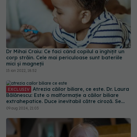
Dr Mihai Craiu: Ce faci când copilul a înghițit un
corp străin. Cele mai periculoase sunt bateriile
mici și magneții
15 ian 2022, 18:52
Atrezia căilor biliare, ce este. Dr. Laura
EXCLUSIV
Bălănescu: Este o malformație a căilor biliare
extrahepatice. Duce inevitabil către ciroză. Se
decompensează și ajunge la insuficiență hepatică
09 aug 2024, 21:03