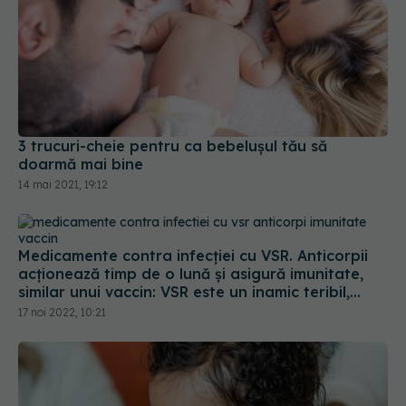
3 trucuri-cheie pentru ca bebelușul tău să
doarmă mai bine
14 mai 2021, 19:12
Medicamente contra infecției cu VSR. Anticorpii
acționează timp de o lună și asigură imunitate,
similar unui vaccin: VSR este un inamic teribil,
extrem de contagios
17 noi 2022, 10:21