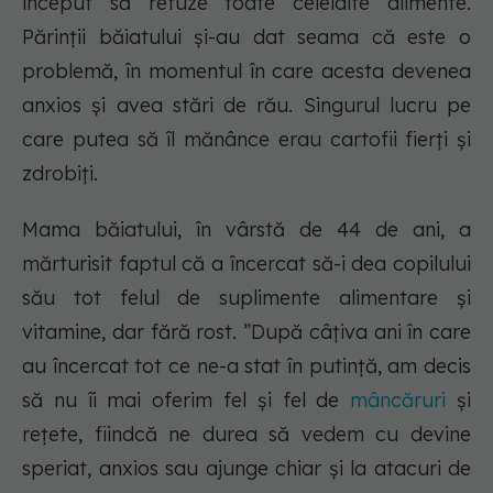
început să refuze toate celelalte alimente.
Părinții băiatului și-au dat seama că este o
problemă, în momentul în care acesta devenea
anxios și avea stări de rău. Singurul lucru pe
care putea să îl mănânce erau cartofii fierți și
zdrobiți.
Mama băiatului, în vârstă de 44 de ani, a
mărturisit faptul că a încercat să-i dea copilului
său tot felul de suplimente alimentare și
vitamine, dar fără rost. ”După câțiva ani în care
au încercat tot ce ne-a stat în putință, am decis
să nu îi mai oferim fel și fel de
mâncăruri
și
rețete, fiindcă ne durea să vedem cu devine
speriat, anxios sau ajunge chiar și la atacuri de