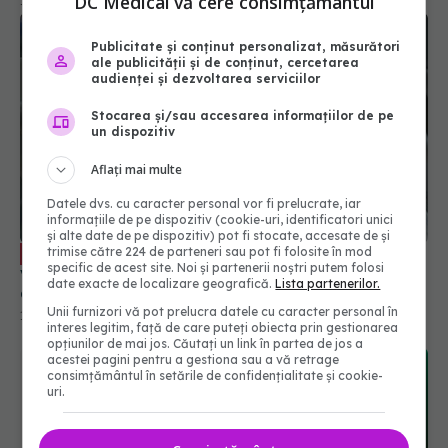
DC Medical vă cere consimțământul
12 feb 2020, 18:08
Publicitate și conținut personalizat, măsurători
ale publicității și de conținut, cercetarea
audienței și dezvoltarea serviciilor
Stocarea și/sau accesarea informațiilor de pe
un dispozitiv
Aflați mai multe
Datele dvs. cu caracter personal vor fi prelucrate, iar
informațiile de pe dispozitiv (cookie-uri, identificatori unici
și alte date de pe dispozitiv) pot fi stocate, accesate de și
Bolile infectocontagioase și
trimise către 224 de parteneri sau pot fi folosite în mod
EXCLUSIV
specific de acest site. Noi și partenerii noștri putem folosi
vaccinarea, provocări majore pentru copii. Prof.
date exacte de localizare geografică.
Lista partenerilor.
dr. Doina Pleșca: Rată mare de morbiditate și
mortalitate
Unii furnizori vă pot prelucra datele cu caracter personal în
18 oct 2025, 17:30
interes legitim, față de care puteți obiecta prin gestionarea
opțiunilor de mai jos. Căutați un link în partea de jos a
acestei pagini pentru a gestiona sau a vă retrage
consimțământul în setările de confidențialitate și cookie-
uri.