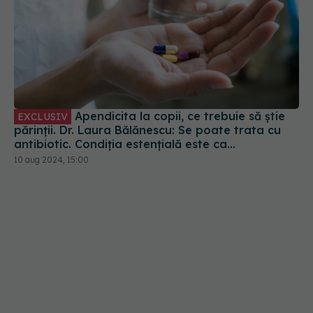
Apendicita la copii, ce trebuie să știe
EXCLUSIV
părinții. Dr. Laura Bălănescu: Se poate trata cu
antibiotic. Condiția estențială este ca
diagnosticul să fie pus în timp util
10 aug 2024, 15:00