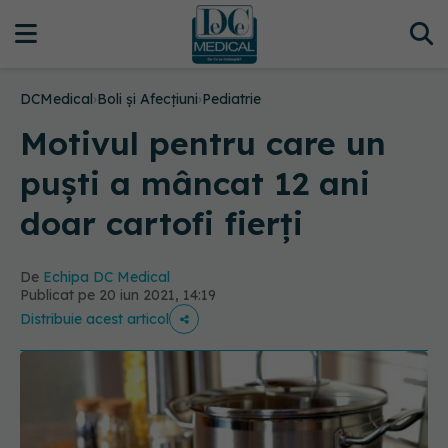
DCMedical
›
Boli și Afecțiuni
›
Pediatrie
Motivul pentru care un
puști a mâncat 12 ani
doar cartofi fierți
De
Echipa DC Medical
Publicat pe 20 iun 2021, 14:19
Distribuie acest articol