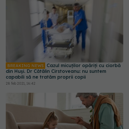
Cazul micuților opăriți cu ciorbă
BREAKING NEWS
din Huși. Dr Cătălin Cîrstoveanu: nu suntem
capabili să ne tratăm proprii copii
28 feb 2021, 16:42