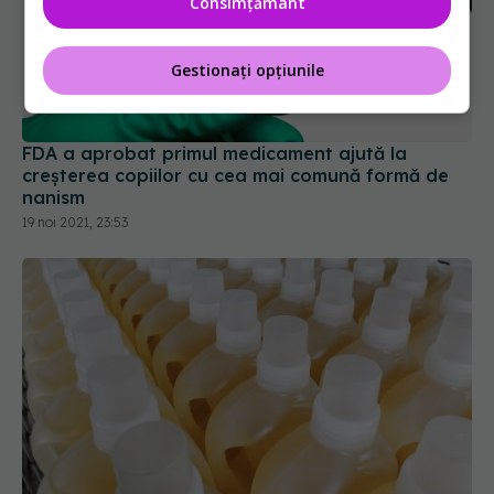
Consimțământ
Gestionați opțiunile
FDA a aprobat primul medicament ajută la
creșterea copiilor cu cea mai comună formă de
nanism
19 noi 2021, 23:53