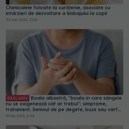
Chimicalele folosite la curățenie, asociate cu
întârzieri de dezvoltare a limbajului la copii
04 mar 2020, 23:16
Boala albastră, "boala în care sângele
EXCLUSIV
nu se oxigenează cât ar trebui": simptome,
tratament. Semnul de pe degete, buze sau vârful
nasului: E cea mai frecventă boală cianogenă
09 ian 2023, 11:06