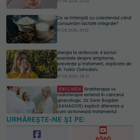
Alergia la ambrozie: 4 lucruri
esențiale despre simptome,
prevenție și tratament, explicate de
dr. Tudor Ciuhodaru
07.08.2026, 08:21
EXCLUSIV
Brahiterapie vs
radioterapie externă în cancerul
ginecologic. Dr. Sorin Bogdan
(SANADOR) explică diferența și
cum acționează tratamentul
06.08.2026, 22:49
Ashwagandha: 4 efecte adverse
potențial grave
07.08.2026, 11:03
URMĂREȘTE-NE ȘI PE:
6560