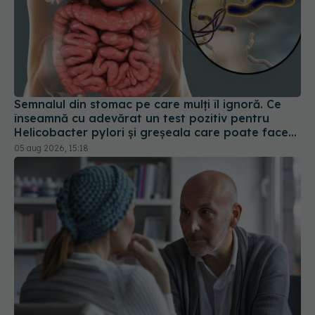
Semnalul din stomac pe care mulți îl ignoră. Ce
înseamnă cu adevărat un test pozitiv pentru
Helicobacter pylori și greșeala care poate face
tratamentul mult mai dificil
05 aug 2026, 15:18