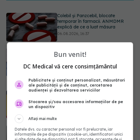
Cum aleg medicii combinația
potrivită de medicamente pentru
hipertensiune. De ce doi pacienți cu
aceeași tensiune pot primi
tratamente diferite
06.08.2026, 16:19
Bun venit!
Ilie Bolojan, anunț despre spitale în
contextul crizei energetice
DC Medical vă cere consimțământul
06.08.2026, 15:24
Publicitate și conținut personalizat, măsurători
ale publicității și de conținut, cercetarea
audienței și dezvoltarea serviciilor
EXCLUSIV
Cum schimbă
Inteligența Artificială relația dintre
Stocarea și/sau accesarea informațiilor de pe
medic și pacient
un dispozitiv
06.08.2026, 14:34
Aflați mai multe
Trei lucruri pe care trebuie să le faci
Datele dvs. cu caracter personal vor fi prelucrate, iar
după 45 de ani ca să întârzii
informațiile de pe dispozitiv (cookie-uri, identificatori unici
demența cu până la 13 ani
și alte date de pe dispozitiv) pot fi stocate, accesate de și