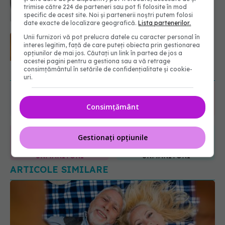
trimise către 224 de parteneri sau pot fi folosite în mod
06.08.2026, 13:03
specific de acest site. Noi și partenerii noștri putem folosi
date exacte de localizare geografică.
Lista partenerilor.
Colebil și Panzcebil, blocate
Unii furnizori vă pot prelucra datele cu caracter personal în
temporar în farmacii. ANMDMR
interes legitim, față de care puteți obiecta prin gestionarea
opțiunilor de mai jos. Căutați un link în partea de jos a
explică de ce a luat măsura
acestei pagini pentru a gestiona sau a vă retrage
06.08.2026, 16:37
URMĂREȘTE-NE ȘI PE:
consimțământul în setările de confidențialitate și cookie-
uri.
6560
URMĂRITORI
Consimțământ
ABONAȚI
Gestionați opțiunile
365
1401
URMĂRITORI
URMĂRITORI
ARTICOLE SIMILARE