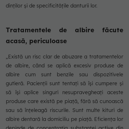
dinților și de specificitățile danturii lor.
Tratamentele de albire făcute
acasă, periculoase
„Există un risc clar de abuzare a tratamentelor
de albire, când se aplică excesiv produse de
albire cum sunt benzile sau dispozitivele
gutieră. Pacienții sunt tentați să își cumpere și
să își aplice singuri nesupravegheați aceste
produse care există pe piață, fără să cunoască
sau să înțeleagă riscurile. Sunt multe kituri de
albire dentară la domiciliu pe piață. Eficiența lor
depinde de concentrația substanței active din