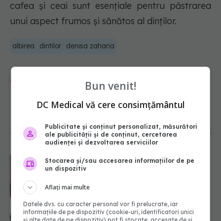
cafea și ceai sunt esențiale pentru păstrarea
unui aspect frumos și sănătos al dinților.
albirea
dintilor
denisa zaharia
Urmărește-ne și pe Google News -
Bun venit!
abonează‑te!
DC Medical vă cere consimțământul
NOUTĂȚI
Publicitate și conținut personalizat, măsurători
ale publicității și de conținut, cercetarea
audienței și dezvoltarea serviciilor
Ora la care mănânci ar putea
Stocarea și/sau accesarea informațiilor de pe
influența oasele după vârsta de 50
un dispozitiv
de ani
09.08.2026, 14:00
Aflați mai multe
Datele dvs. cu caracter personal vor fi prelucrate, iar
informațiile de pe dispozitiv (cookie-uri, identificatori unici
Ce este testul TORCH și cine trebuie
și alte date de pe dispozitiv) pot fi stocate, accesate de și