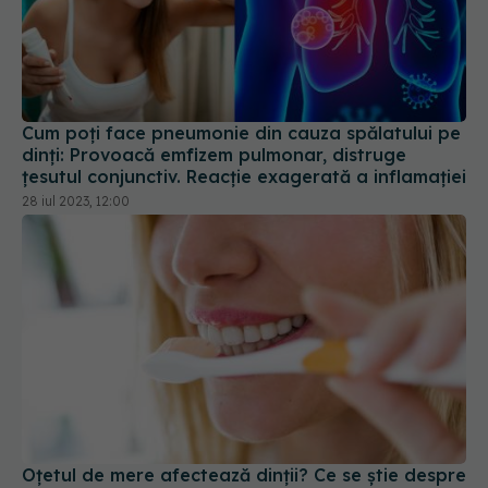
Cum poți face pneumonie din cauza spălatului pe
dinți: Provoacă emfizem pulmonar, distruge
țesutul conjunctiv. Reacție exagerată a inflamației
28 iul 2023, 12:00
Oțetul de mere afectează dinții? Ce se știe despre
efectele asupra smalțului și riscurile pentru
sănătatea orală
11 apr 2026, 09:51