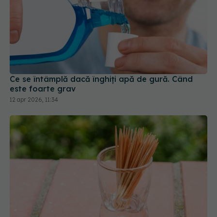
Ce se întâmplă dacă înghiți apă de gură. Când
este foarte grav
12 apr 2026, 11:34
De ce să nu mai folosești scobitori
EXCLUSIV
niciodată. Remus Grecea: Duc la deces
07 mai 2023, 13:05