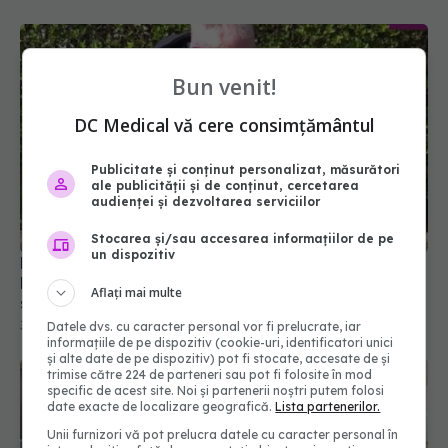
Bun venit!
DC Medical vă cere consimțământul
Publicitate și conținut personalizat, măsurători
ale publicității și de conținut, cercetarea
audienței și dezvoltarea serviciilor
Stocarea și/sau accesarea informațiilor de pe
un dispozitiv
Primul dublu transplant de mână din lume.
Bărbatul care a primit "o nouă viață": Era o luptă
Aflați mai multe
să mă îmbrac. Aceste mâini sunt uimitoare
30 mai 2022, 19:38
Datele dvs. cu caracter personal vor fi prelucrate, iar
informațiile de pe dispozitiv (cookie-uri, identificatori unici
și alte date de pe dispozitiv) pot fi stocate, accesate de și
trimise către 224 de parteneri sau pot fi folosite în mod
specific de acest site. Noi și partenerii noștri putem folosi
date exacte de localizare geografică.
Lista partenerilor.
Unii furnizori vă pot prelucra datele cu caracter personal în