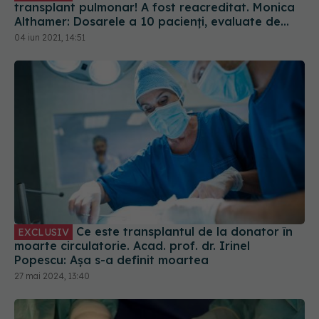
transplant pulmonar! A fost reacreditat. Monica
Althamer: Dosarele a 10 pacienți, evaluate de
italieni
04 iun 2021, 14:51
Ce este transplantul de la donator în
EXCLUSIV
moarte circulatorie. Acad. prof. dr. Irinel
Popescu: Așa s-a definit moartea
27 mai 2024, 13:40