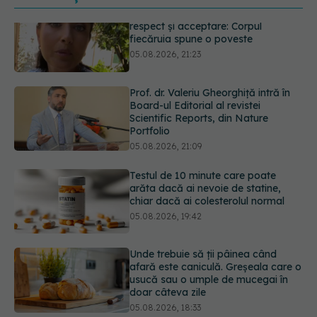
Prof. dr. Valeriu Gheorghiță intră în
Board-ul Editorial al revistei
Scientific Reports, din Nature
Portfolio
05.08.2026, 21:09
Testul de 10 minute care poate
arăta dacă ai nevoie de statine,
chiar dacă ai colesterolul normal
05.08.2026, 19:42
Unde trebuie să ții pâinea când
afară este caniculă. Greșeala care o
usucă sau o umple de mucegai în
doar câteva zile
05.08.2026, 18:33
Primele 5 semne ale bolii Parkinson
pe care 80% dintre oameni le
ignoră. Nu e vorba doar despre