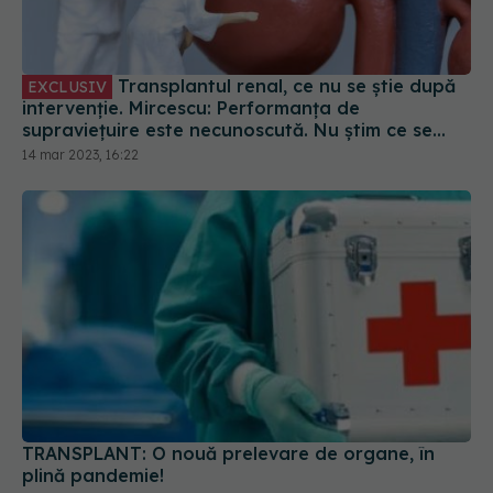
Transplantul renal, ce nu se știe după
EXCLUSIV
intervenție. Mircescu: Performanța de
supraviețuire este necunoscută. Nu știm ce se
întâmplă cu bolnavii
14 mar 2023, 16:22
TRANSPLANT: O nouă prelevare de organe, în
plină pandemie!