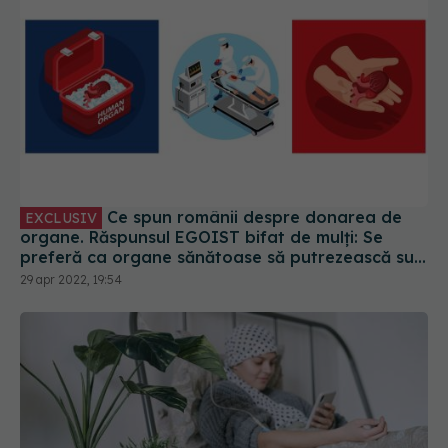
Ce spun românii despre donarea de
EXCLUSIV
organe. Răspunsul EGOIST bifat de mulți: Se
preferă ca organe sănătoase să putrezească sub
pământ de frica lu' Doamne Doamne
29 apr 2022, 19:54