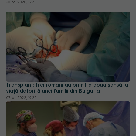
30 noi 2020, 17:30
Transplant: trei români au primit a doua șansă la
viață datorită unei familii din Bulgaria
07 ian 2022, 19:22