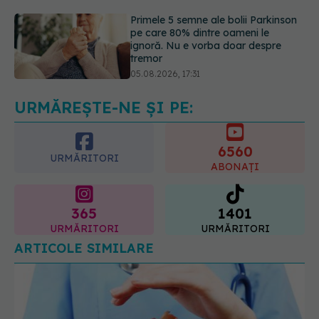
tremor
05.08.2026, 17:31
Gabriela Cristea, manifest pentru
respect și acceptare: Corpul
fiecăruia spune o poveste
05.08.2026, 21:23
URMĂREȘTE-NE ȘI PE:
6560
URMĂRITORI
ABONAȚI
365
1401
URMĂRITORI
URMĂRITORI
ARTICOLE SIMILARE