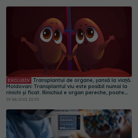
Transplantul de organe, șansă la viață.
EXCLUSIV
Moldovan: Transplantul viu este posibil numai la
rinichi și ficat. Rinichiul e organ pereche, poate
donat unul din ei. Ficatul poate fi donat o parte
28 feb 2023, 20:00