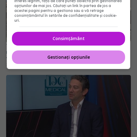
interes legitim, față de care puteți obiecta prin gestionarea
opțiunilor de mai jos. Căutați un link în partea de jos a
acestei pagini pentru a gestiona sau a vă retrage
consimțământul în setările de confidențialitate și cookie-
uri.
Consimțământ
Transplantul, în creștere. ANT: Asistăm la o
relansare a activității de donare. Peste 173 de
Gestionați opțiunile
vieți salvate doar anul acesta
30 iun 2022, 18:14