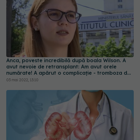
Anca, poveste incredibilă după boala Wilson. A
avut nevoie de retransplant: Am avut orele
numărate! A apărut o complicație - tromboza de
arteră hepatică
03 mai 2022, 13:10