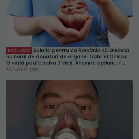
Soluția pentru ca România să crească
EXCLUSIV
numărul de donatori de organe. Gabriel Oniscu:
O viață poate salva 7 vieți. Anumite opțiuni, în
România, nu sunt dezvoltate deloc
26 sep 2022, 13:57