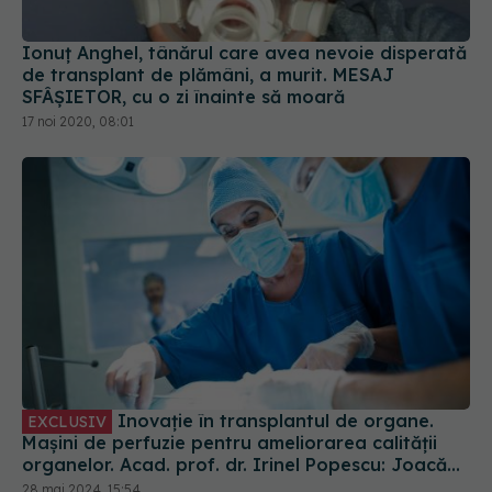
Ionuț Anghel, tânărul care avea nevoie disperată
de transplant de plămâni, a murit. MESAJ
SFÂȘIETOR, cu o zi înainte să moară
17 noi 2020, 08:01
Inovație în transplantul de organe.
EXCLUSIV
Mașini de perfuzie pentru ameliorarea calității
organelor. Acad. prof. dr. Irinel Popescu: Joacă
rolul sângelui. Oxigenează țesuturile
28 mai 2024, 15:54