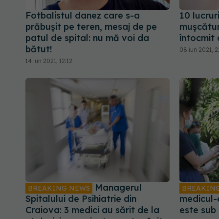
Fotbalistul danez care s-a
10 lucrur
prăbușit pe teren, mesaj de pe
mușcătur
patul de spital: nu mă voi da
întocmit
bătut!
08 iun 2021, 2
14 iun 2021, 12:12
Managerul
BREAKING NEWS
BREAKIN
Spitalului de Psihiatrie din
medicul-e
Craiova: 3 medici au sărit de la
este sub