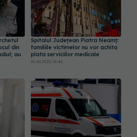
rchetul
Spitalul Județean Piatra Neamț:
ocul din
familiile victimelor nu vor achita
diul; au
plata serviciilor medicale
16 noi 2020, 18:44