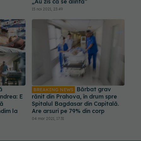
„Au zis că se alintă”
15 noi 2021, 23:49
ă
Bărbat grav
BREAKING NEWS
andrea: E
rănit din Prahova, în drum spre
să
Spitalul Bagdasar din Capitală.
dim la
Are arsuri pe 79% din corp
04 mar 2021, 17:31