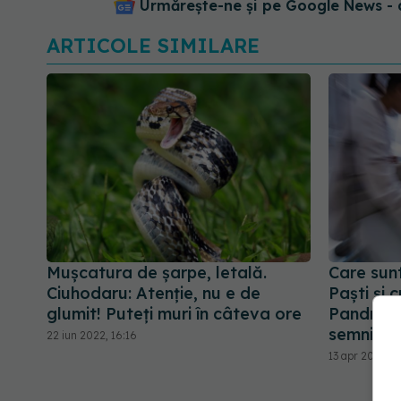
Urmărește-ne și pe Google News - 
ARTICOLE SIMILARE
Mușcatura de șarpe, letală.
Care sun
Ciuhodaru: Atenție, nu e de
Paști și 
glumit! Puteți muri în câteva ore
Pandrea: 
semnific
22 iun 2022, 16:16
13 apr 2023, 1