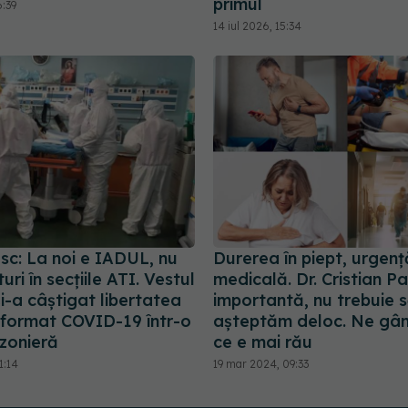
primul
6:39
14 iul 2026, 15:34
sc: La noi e IADUL, nu
Durerea în piept, urgenț
ri în secțiile ATI. Vestul
medicală. Dr. Cristian P
i-a câștigat libertatea
importantă, nu trebuie 
nsformat COVID-19 într-o
așteptăm deloc. Ne gân
ezonieră
ce e mai rău
1:14
19 mar 2024, 09:33