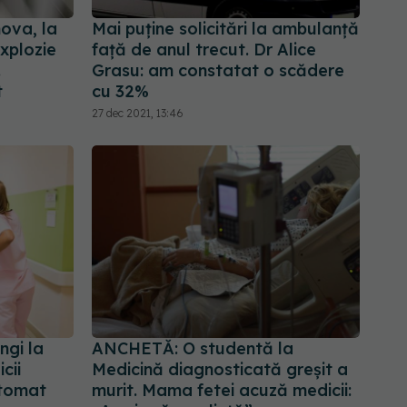
ova, la
Mai puține solicitări la ambulanță
explozie
față de anul trecut. Dr Alice
.
Grasu: am constatat o scădere
t
cu 32%
27 dec 2021, 13:46
ngi la
ANCHETĂ: O studentă la
cii
Medicină diagnosticată greșit a
utomat
murit. Mama fetei acuză medicii: