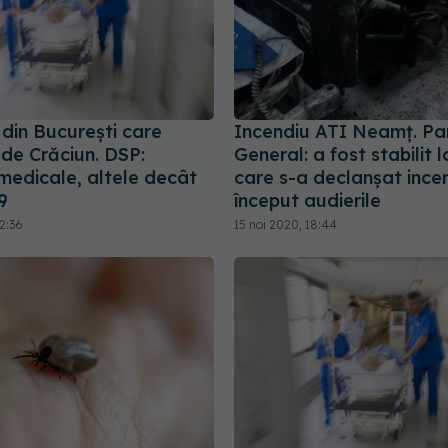
 din București care
Incendiu ATI Neamț. Pa
 de Crăciun. DSP:
General: a fost stabilit l
medicale, altele decât
care s-a declanşat incen
9
început audierile
2:36
15 noi 2020, 18:44