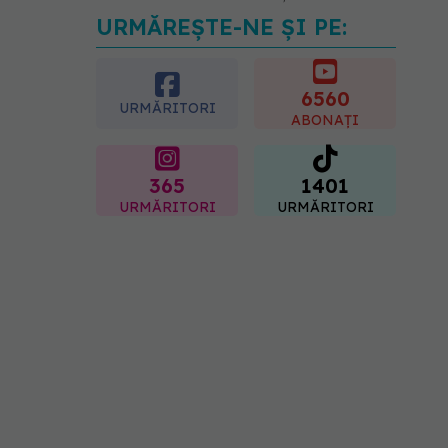
URMĂREȘTE-NE ȘI PE:
EXCLUSIV
Tratamentul
modern al cancerelor
ginecologice. Dr. Sorin
Bogdan (SANADOR), la
6560
URMĂRITORI
DC Medical și DC News
ABONAȚI
06.08.2026, 10:29
365
1401
URMĂRITORI
URMĂRITORI