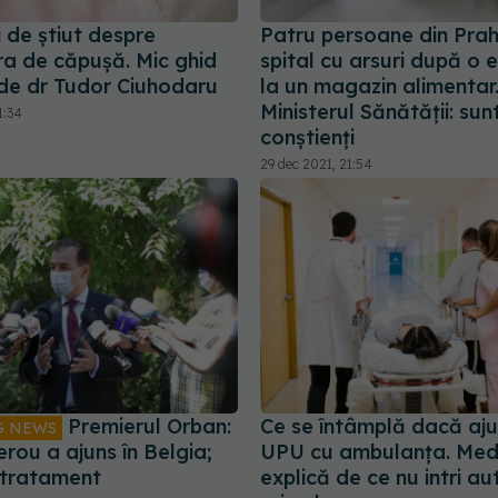
i de știut despre
Patru persoane din Prah
a de căpușă. Mic ghid
spital cu arsuri după o 
 de dr Tudor Ciuhodaru
la un magazin alimentar
Ministerul Sănătății: sun
1:34
conștienți
29 dec 2021, 21:54
Premierul Orban:
Ce se întâmplă dacă aju
G NEWS
rou a ajuns în Belgia;
UPU cu ambulanța. Medi
 tratament
explică de ce nu intri a