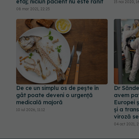
etaj; niciun pacient nu este rănit
15 noi 2020, 1
08 mar 2021, 22:25
De ce un simplu os de pește în
Dr Sănde
gât poate deveni o urgență
avem patu
medicală majoră
Europei ș
și a tra
10 iul 2026, 11:12
viroză s
04 oct 2021, 2