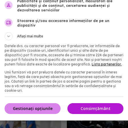
Publicitate și conținut personalizat, măsurători ale
publicității și de conținut, cercetarea audienței și
dezvoltarea serviciilor
Stocarea și/sau accesarea informațiilor de pe un
dispozitiv
Aflați mai multe
Datele dvs. cu caracter personal vor fi prelucrate, iar informațiile de
pe dispozitiv (cookie-uri, identificatori unici și alte date de pe
dispozitiv) pot fi stocate, accesate de și trimise către 224 de parteneri
sau pot fi folosite în mod specific de acest site. Noi și partenerii noștri
hițul devine o urgență
Radu Țincu rupe tăcere
putem folosi date exacte de localizare geografică.
Lista partenerilor.
. Cele două simptome
ȚUICĂ. Cum ajungem să
Unii furnizori vă pot prelucra datele cu caracter personal în interes
legitim, față de care puteți obiecta prin gestionarea opțiunilor de mai
uie să te trimită la
intoxicăm cu PLUMB, fă
jos. Căutați un link în partea de jos a acestei pagini pentru a gestiona
oate fi vorba de un AVC
știm: Cazanele de metal
sau a vă retrage consimțământul în setările de confidențialitate și
INTERZISE
cookie-uri.
:53
02 iun 2022, 13:00
Gestionați opțiunile
Consimțământ