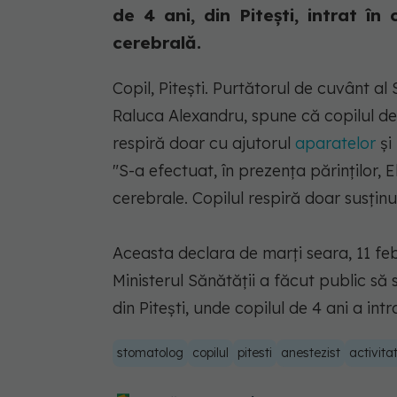
de 4 ani, din Pitești, intrat î
cerebrală.
Copil, Pitești. Purtătorul de cuvânt al
Raluca Alexandru, spune că copilul de 
respiră doar cu ajutorul
aparatelor
și
"S-a efectuat, în prezenţa părinţilor, 
cerebrale. Copilul respiră doar susţin
Aceasta declara de marți seara, 11 feb
Ministerul Sănătăţii a făcut public să
din Piteşti, unde copilul de 4 ani a int
stomatolog
copilul
pitesti
anestezist
activita