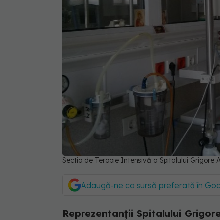
Sectia de Terapie Intensivă a Spitalului Grigore
Adaugă-ne ca sursă preferată în Go
Reprezentanții Spitalului Grigor