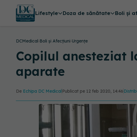
Lifestyle
Doza de sănătate
Boli și a
DCMedical
›
Boli și Afecțiuni
›
Urgențe
Copilul anesteziat 
aparate
De
Echipa DC Medical
Publicat pe 12 feb 2020, 14:46
Distrib