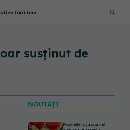
native fără fum
doar susținut de
NOUTĂȚI
Pepenele roșu sau cel
galben: care crește