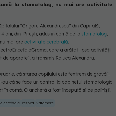
n comă la stomatolog, nu mai are activitate
 Spitalului "Grigore Alexandrescu" din Capitală,
4 ani, din Pitești, adus în comă de la
stomatolog
,
 nu mai are
activitate cerebrală
.
ElectroEncefaloGrama, care a arătat lipsa activităţii
ut de aparate"
, a transmis Raluca Alexandru.
ruarie, că starea copilului este "extrem de gravă".
 s-au că se face un control la cabinetul stomatologic
rat în comă. O anchetă a fost începută și de polițiști.
te cerebrala
respira
vatamare