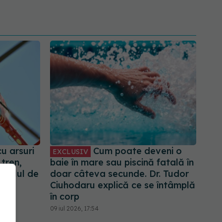
u arsuri
Cum poate deveni o
EXCLUSIV
tren,
baie în mare sau piscină fatală în
pitalul de
doar câteva secunde. Dr. Tudor
Ciuhodaru explică ce se întâmplă
în corp
09 iul 2026, 17:54