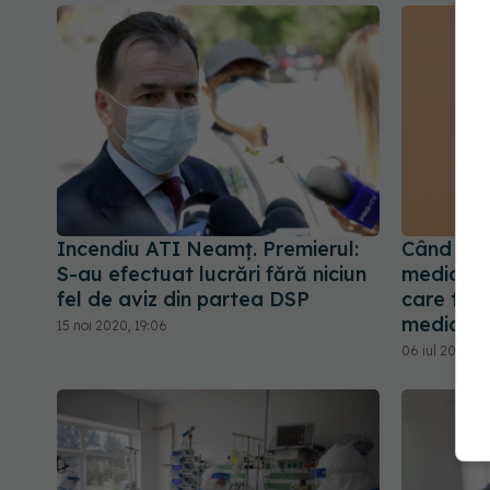
Incendiu ATI Neamț. Premierul:
Când sug
S-au efectuat lucrări fără niciun
medicală
fel de aviz din partea DSP
care treb
medic. P
15 noi 2020, 19:06
06 iul 2023, 19