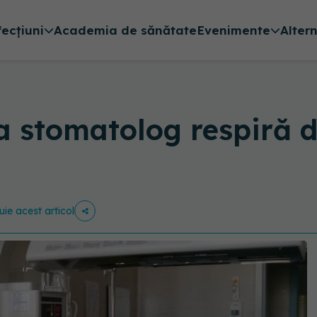
fecțiuni
Academia de sănătate
Evenimente
Alter
la stomatolog respiră 
uie acest articol