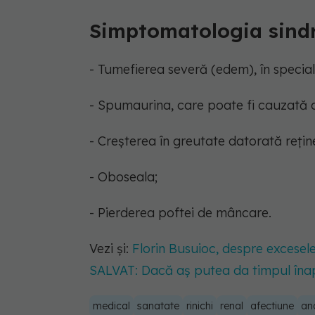
Simptomatologia sindr
- Tumefierea severă (edem), în special î
- Spumaurina, care poate fi cauzată d
- Creșterea în greutate datorată reținer
- Oboseala;
- Pierderea poftei de mâncare.
Vezi și:
Florin Busuioc, despre excesele 
SALVAT: Dacă aș putea da timpul înap
medical
sanatate
rinichi
renal
afectiune
an