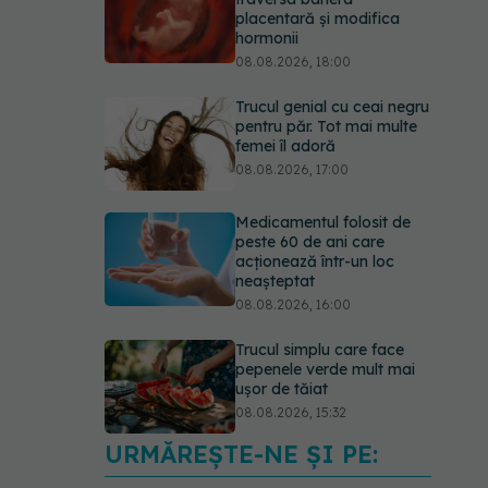
placentară și modifica
hormonii
08.08.2026, 18:00
Trucul genial cu ceai negru
pentru păr. Tot mai multe
femei îl adoră
08.08.2026, 17:00
Medicamentul folosit de
peste 60 de ani care
acționează într-un loc
neașteptat
08.08.2026, 16:00
Trucul simplu care face
pepenele verde mult mai
ușor de tăiat
08.08.2026, 15:32
URMĂREȘTE-NE ȘI PE:
Ce poți mânca și ce
trebuie să eviți dacă ai