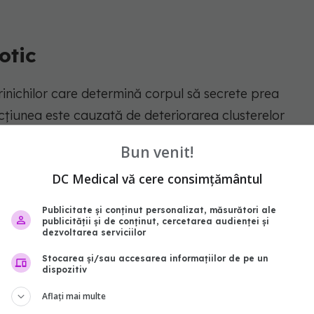
rotic
rinichilor care determină corpul să secrete prea
ecțiunea este cauzată de deteriorarea clusterelor
filtrează deșeurile și excesul de apă din sânge.
Bun venit!
edeme), în special la nivelul picioarelor și
DC Medical vă cere consimțământul
ltor probleme de sănătate, potrivit WebMD.
Publicitate și conținut personalizat, măsurători ale
publicității și de conținut, cercetarea audienței și
dezvoltarea serviciilor
Stocarea și/sau accesarea informațiilor de pe un
dispozitiv
rotic și factorii de risc
Aflați mai multe