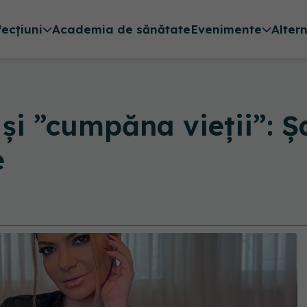
fecțiuni
Academia de sănătate
Evenimente
Alter
i ”cumpăna vieții”: Ș
e