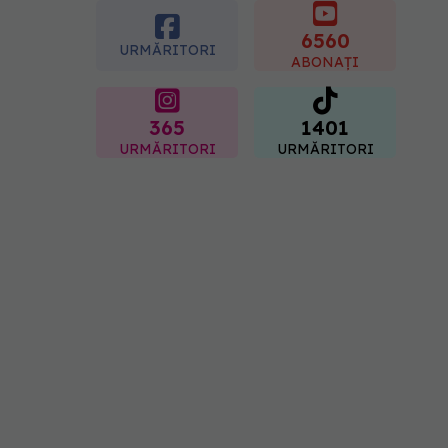
gastrită: exemplu de
meniu care reduce
6560
URMĂRITORI
inflamația stomacului
ABONAȚI
08.08.2026, 19:00
365
1401
URMĂRITORI
URMĂRITORI