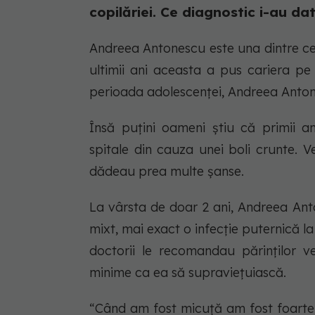
copilăriei. Ce diagnostic i-au da
Andreea Antonescu este una dintre ce
ultimii ani aceasta a pus cariera pe 
perioada adolescenței, Andreea Anton
Însă puțini oameni știu că primii a
spitale din cauza unei boli crunte. V
dădeau prea multe șanse.
La vârsta de doar 2 ani, Andreea Ant
mixt, mai exact o infecție puternică la a
doctorii le recomandau părinților v
minime ca ea să supraviețuiască.
“Când am fost micuță am fost foarte 