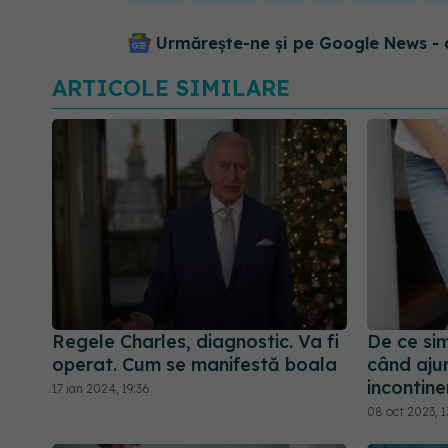
Urmărește-ne și pe Google News - 
ARTICOLE SIMILARE
Regele Charles, diagnostic. Va fi
De ce sim
operat. Cum se manifestă boala
când aju
incontine
17 ian 2024, 19:36
08 oct 2023, 1