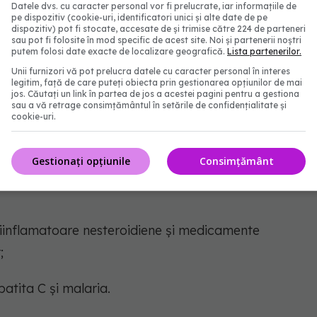
Datele dvs. cu caracter personal vor fi prelucrate, iar informațiile de
a apariția leziunilor glomerulare, care pot duce la
pe dispozitiv (cookie-uri, identificatori unici și alte date de pe
dispozitiv) pot fi stocate, accesate de și trimise către 224 de parteneri
sau pot fi folosite în mod specific de acest site. Noi și partenerii noștri
putem folosi date exacte de localizare geografică.
Lista partenerilor.
Unii furnizori vă pot prelucra datele cu caracter personal în interes
rinichilor diabetici; focal glomeruloscleroza
legitim, față de care puteți obiecta prin gestionarea opțiunilor de mai
jos. Căutați un link în partea de jos a acestei pagini pentru a gestiona
 lupus; amiloidoză; tromboză venoasă renală.
sau a vă retrage consimțământul în setările de confidențialitate și
cookie-uri.
rom nefrotic includ:
Gestionați opțiunile
Consimțământ
inichii, cum ar fi diabetul, lupusul, amiloidoza și
iinflamatoare nesteroidiene și medicamente
;
patita C și malaria.