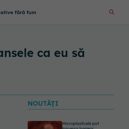
native fără fum
ansele ca eu să
NOUTĂȚI
Microplasticele pot
traversa bariera