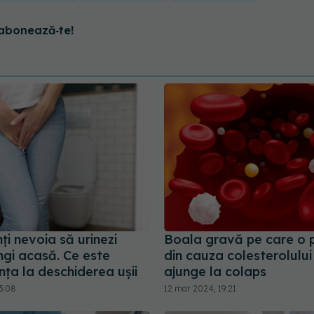
abonează‑te!
ți nevoia să urinezi
Boala gravă pe care o p
ngi acasă. Ce este
din cauza colesterolului
nța la deschiderea ușii
ajunge la colaps
3:08
12 mar 2024, 19:21