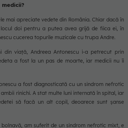
t medicii?
le mai apreciate vedete din România. Chiar dacă în
locul doi pentru a putea avea grijă de fiica ei, în
escu cucerea topurile muzicale cu trupa Andre.
ni din viață, Andreea Antonescu i-a petrecut prin
edeta a fost la un pas de moarte, iar medicii nu îi
onescu a fost diagnosticată cu un sindrom nefrotic
mbii rinichi. A stat multe luni internată în spital, iar
edetei să facă un alt copil, deoarece sunt șanse
bolnavă, am suferit de un sindrom nefrotic mixt, e