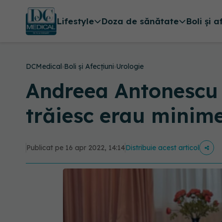
Lifestyle
Doza de sănătate
Boli și a
DCMedical
›
Boli și Afecțiuni
›
Urologie
Andreea Antonescu ș
trăiesc erau minim
Publicat pe 16 apr 2022, 14:14
Distribuie acest articol