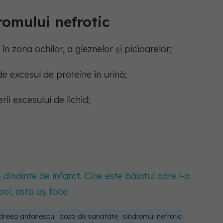
omului nefrotic
n zona ochilor, a gleznelor și picioarelor;
e excesul de proteine în urină;
ii excesului de lichid;
dinainte de infarct. Cine este băiatul care l-a
oi, asta aș face
dreea antonescu
doza de sanatate
sindromul nefrotic