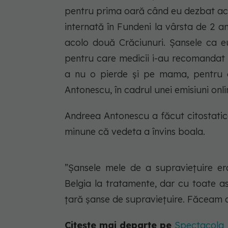
pentru prima oară când eu dezbat acest
internată în Fundeni la vârsta de 2 an
acolo două Crăciunuri. Șansele ca eu
pentru care medicii i-au recomandat 
a nu o pierde și pe mama, pentru 
Antonescu, în cadrul unei emisiuni onli
Andreea Antonescu a făcut citostatic
minune că vedeta a învins boala.
”Șansele mele de a supraviețuire e
Belgia la tratamente, dar cu toate as
țară șanse de supraviețuire. Făceam c
Citește mai departe pe
Spectacola