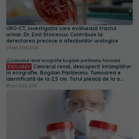
URO-CT, investigația care evaluează tractul
urinar. Dr. Emil Stoicescu: Contribuie la
detectarea precoce a afecțiunilor urologice
02 apr 2024, 10:21
Cancerul renal, descoperit întâmplător
EXCLUSIV
la ecografie. Bogdan Pârlițeanu: Tumoarea e
identificată de la 2,5 cm. Totul pleacă de la o
ecografie. Măcar o dată pe an să faceți
25 oct 2023, 11:55
ecografie de abdomen total