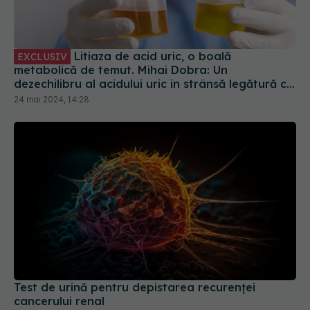
Litiaza de acid uric, o boală
EXCLUSIV
metabolică de temut. Mihai Dobra: Un
dezechilibru al acidului uric în strânsă legătură cu
guta
24 mai 2024, 14:28
Test de urină pentru depistarea recurenței
cancerului renal
24 mar 2025, 19:46