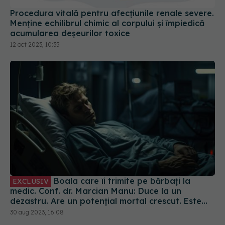
Procedura vitală pentru afecțiunile renale severe.
Menține echilibrul chimic al corpului și împiedică
acumularea deșeurilor toxice
12 oct 2023, 10:35
Boala care îi trimite pe bărbați la
EXCLUSIV
medic. Conf. dr. Marcian Manu: Duce la un
dezastru. Are un potențial mortal crescut. Este
zgomotoasă și violentă
30 aug 2023, 16:08