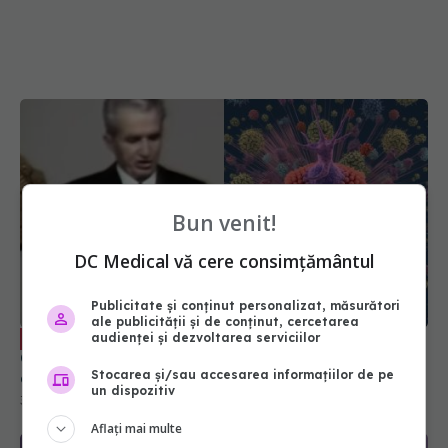
Bun venit!
DC Medical vă cere consimțământul
Publicitate și conținut personalizat, măsurători
Boala pe care ar fi avut-o Ceaușescu.
EXCLUSIV
ale publicității și de conținut, cercetarea
Conf. dr. Marcian Manu: 80% din cancere se
audienței și dezvoltarea serviciilor
dezvoltă în această zonă. Este deosebit de
importantă
Stocarea și/sau accesarea informațiilor de pe
30 aug 2023, 12:00
un dispozitiv
Aflați mai multe