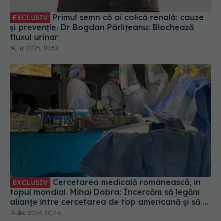
Primul semn că ai colică renală: cauze
EXCLUSIV
și prevenție. Dr Bogdan Pârlițeanu: Blochează
fluxul urinar
30 iul 2025, 10:30
Cercetarea medicală românească, în
EXCLUSIV
topul mondial. Mihai Dobra: Încercăm să legăm
alianțe între cercetarea de top americană și să o
îmbinăm pe cea românească
19 dec 2023, 20:46