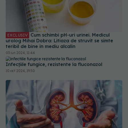
Cum schimbi pH-uri urinei. Medicul
EXCLUSIV
urolog Mihai Dobra: Litiaza de struvit se simte
teribil de bine în mediu alcalin
03 iun 2024, 11:44
Infecțiile fungice, rezistente la fluconazol
10 oct 2024, 19:50