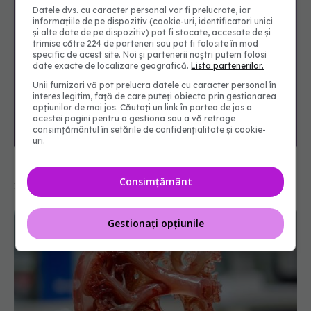
Datele dvs. cu caracter personal vor fi prelucrate, iar
informațiile de pe dispozitiv (cookie-uri, identificatori unici
și alte date de pe dispozitiv) pot fi stocate, accesate de și
trimise către 224 de parteneri sau pot fi folosite în mod
specific de acest site. Noi și partenerii noștri putem folosi
date exacte de localizare geografică.
Lista partenerilor.
Unii furnizori vă pot prelucra datele cu caracter personal în
interes legitim, față de care puteți obiecta prin gestionarea
opțiunilor de mai jos. Căutați un link în partea de jos a
acestei pagini pentru a gestiona sau a vă retrage
consimțământul în setările de confidențialitate și cookie-
Infecția urinară comună poate semnala riscul de
uri.
cancer urogenital
17 sep 2025, 13:50
Consimțământ
Gestionați opțiunile