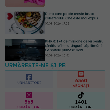
Dieta care poate crește brusc
colesterolul. Cine este mai expus
07.08.2026, 17:22
PNRR: 174 de milioane de lei pentru
sănătate într-o singură săptămână.
Ce spitale primesc bani
07.08.2026, 16:41
URMĂREȘTE-NE ȘI PE:
Ce spune culoarea ta preferată
despre vârsta pe care o ai. Care
este "codul cromatic" al generațiilor
6560
07.08.2026, 21:29
URMĂRITORI
ABONAȚI
365
1401
URMĂRITORI
URMĂRITORI
ARTICOLE SIMILARE