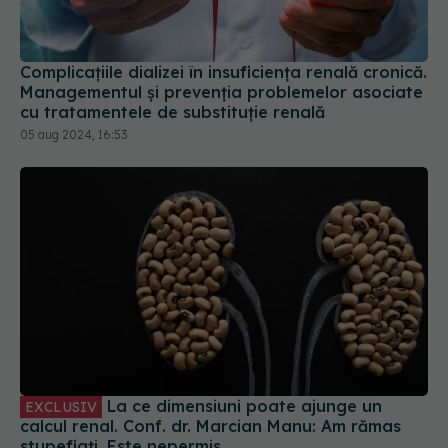
Complicațiile dializei în insuficiența renală cronică.
Managementul și prevenția problemelor asociate
cu tratamentele de substituție renală
05 aug 2024, 16:53
La ce dimensiuni poate ajunge un
EXCLUSIV
calcul renal. Conf. dr. Marcian Manu: Am rămas
stupefiați. Este nepermis
30 ian 2025, 08:32