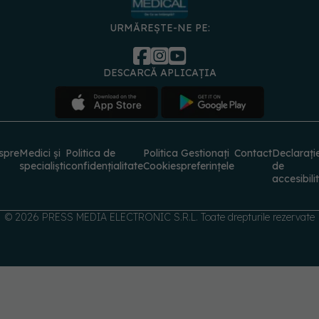
URMĂREȘTE-NE PE:
DESCARCĂ APLICAȚIA
spre
Medici și
Politica de
Politica
Gestionați
Contact
Declarați
specialiști
confidențialitate
Cookies
preferințele
de
accesibili
© 2026 PRESS MEDIA ELECTRONIC S.R.L. Toate drepturile rezervate