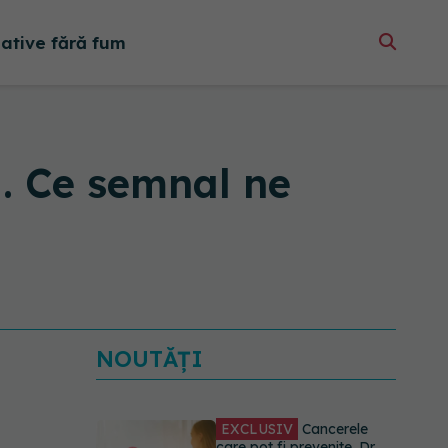
native fără fum
a. Ce semnal ne
NOUTĂȚI
EXCLUSIV
Cancerele
care pot fi prevenite. Dr.