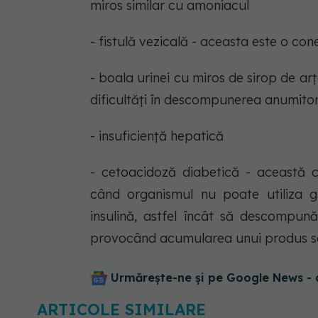
miros similar cu amoniacul
- fistulă vezicală - aceasta este o con
- boala urinei cu miros de sirop de a
dificultăți în descompunerea anumito
- insuficiență hepatică
- cetoacidoză diabetică - această c
când organismul nu poate utiliza g
insulină, astfel încât să descompună
provocând acumularea unui produs s
Urmărește-ne și pe Google News - 
ARTICOLE SIMILARE