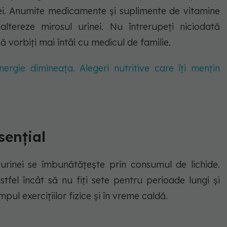
ei. Anumite medicamente și suplimente de vitamine
ltereze mirosul urinei. Nu întrerupeți niciodată
vorbiți mai întâi cu medicul de familie.
nergie dimineața. Alegeri nutritive care îți mențin
sențial
urinei se îmbunătățește prin consumul de lichide.
astfel încât să nu fiți sete pentru perioade lungi și
mpul exercițiilor fizice și în vreme caldă.