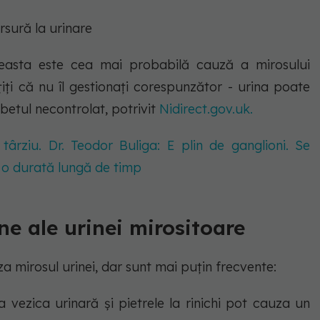
rsură la urinare
easta este cea mai probabilă cauză a mirosului
țiți că nu îl gestionați corespunzător - urina poate
betul necontrolat, potrivit
Nidirect.gov.uk.
ârziu. Dr. Teodor Buliga: E plin de ganglioni. Se
e o durată lungă de timp
e ale urinei mirositoare
 mirosul urinei, dar sunt mai puțin frecvente:
 la vezica urinară și pietrele la rinichi pot cauza un