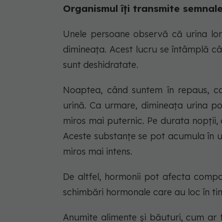
Organismul îți transmite semnal
Unele persoane observă că urina lor
dimineața. Acest lucru se întâmplă c
sunt deshidratate.
Noaptea, când suntem în repaus, cor
urină. Ca urmare, dimineața urina p
miros mai puternic. Pe durata nopții,
Aceste substanțe se pot acumula în u
miros mai intens.
De altfel, hormonii pot afecta compoz
schimbări hormonale care au loc în tim
Anumite alimente și băuturi, cum ar f