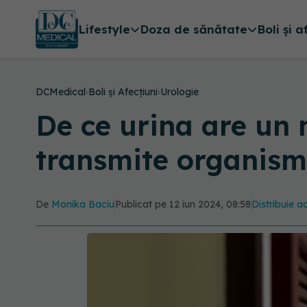
Lifestyle
Doza de sănătate
Boli și a
DCMedical
›
Boli și Afecțiuni
›
Urologie
De ce urina are un 
transmite organism
De
Monika Baciu
Publicat pe 12 iun 2024, 08:58
Distribuie ac