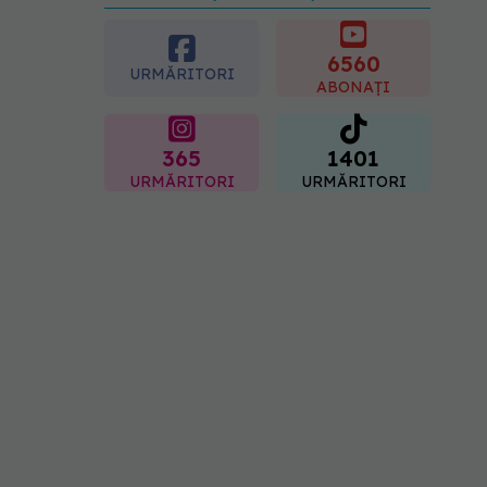
preferată despre vârsta
pe care o ai. Care este
"codul cromatic" al
6560
URMĂRITORI
generațiilor
ABONAȚI
07.08.2026, 21:29
365
1401
URMĂRITORI
URMĂRITORI