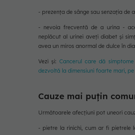
- prezența de sânge sau senzația de a
- nevoia frecventă de a urina - ac
neplăcut al urinei aveți diabet și sim
avea un miros anormal de dulce în dia
Vezi și:
Cancerul care dă simptome t
dezvoltă la dimensiuni foarte mari, p
Cauze mai puțin comun
Următoarele afecțiuni pot uneori cauza
- pietre la rinichi, cum ar fi pietrele