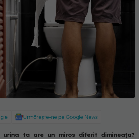
ogle
Urmărește-ne pe Google News
 urina ta are un miros diferit dimineața?