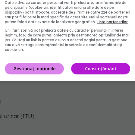
Datele dvs. cu caracter personal vor fi prelucrate, iar informațiile de
pe dispozitiv (cookie-uri, identificatori unici și alte date de pe
dispozitiv) pot fi stocate, accesate de și trimise către 224 de parteneri
sau pot fi folosite în mod specific de acest site. Noi și partenerii noștri
putem folosi date exacte de localizare geografică.
Lista partenerilor.
Unii furnizori vă pot prelucra datele cu caracter personal în interes
legitim, față de care puteți obiecta prin gestionarea opțiunilor de mai
jos. Căutați un link în partea de jos a acestei pagini pentru a gestiona
sau a vă retrage consimțământul în setările de confidențialitate și
a - FOTO: Freepik
cookie-uri.
 de familie în legătură cu mirosul urinei decât dacă
Gestionați opțiunile
Consimțământ
i necesar, de exemplu, dacă aveți și alte simptome.
:
i urinar (ITU)