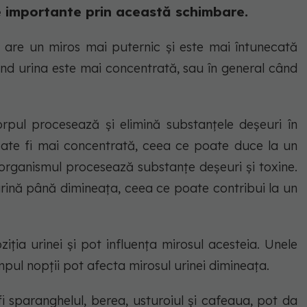
e importante prin această schimbare.
 are un miros mai puternic și este mai întunecată
ând urina este mai concentrată, sau în general când
pul procesează și elimină substanțele deșeuri în
oate fi mai concentrată, ceea ce poate duce la un
 organismul procesează substanțe deșeuri și toxine.
rină până dimineața, ceea ce poate contribui la un
iția urinei și pot influența mirosul acesteia. Unele
pul nopții pot afecta mirosul urinei dimineața.
i sparanghelul, berea, usturoiul și cafeaua, pot da