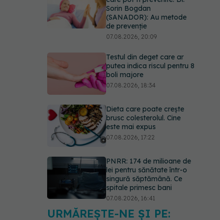
Sorin Bogdan
(SANADOR): Au metode
de prevenție
07.08.2026, 20:09
Testul din deget care ar
putea indica riscul pentru 8
boli majore
07.08.2026, 18:34
Dieta care poate crește
brusc colesterolul. Cine
este mai expus
07.08.2026, 17:22
PNRR: 174 de milioane de
lei pentru sănătate într-o
singură săptămână. Ce
spitale primesc bani
07.08.2026, 16:41
URMĂREȘTE-NE ȘI PE:
Ce spune culoarea ta