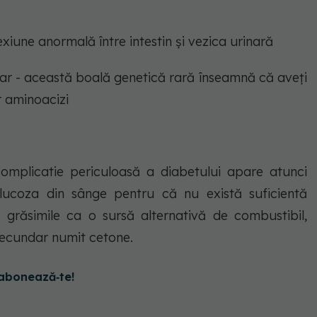
exiune anormală între intestin și vezica urinară
rțar - această boală genetică rară înseamnă că aveți
r aminoacizi
omplicatie periculoasă a diabetului apare atunci
lucoza din sânge pentru că nu există suficientă
 grăsimile ca o sursă alternativă de combustibil,
ecundar numit cetone.
abonează‑te!