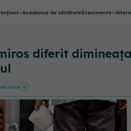
fecțiuni
Academia de sănătate
Evenimente
Alter
miros diferit dimineaț
ul
est articol