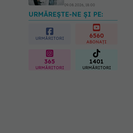
09.08.2026, 18:00
URMĂREȘTE-NE ȘI PE:
Nu trebuie să mănânci
mai puțin ca să slăbești?
Dieta care reduce cu 30%
„energia” din fiecare gram
6560
de mâncare
URMĂRITORI
ABONAȚI
10.08.2026, 08:40
365
1401
URMĂRITORI
URMĂRITORI