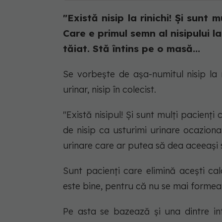
"Există nisip la rinichi! Și sunt
Care e primul semn al nisipului la
tăiat. Stă întins pe o masă...
Se vorbește de așa-numitul nisip la rin
urinar, nisip în colecist.
"Există nisipul! Și sunt mulți pacienți
de nisip ca usturimi urinare ocazional
urinare care ar putea să dea aceeași
Sunt pacienți care elimină acești calc
este bine, pentru că nu se mai formea
Pe asta se bazează și una dintre int