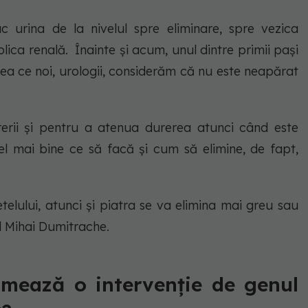
c urina de la nivelul spre eliminare, spre vezica
colica renală. Înainte și acum, unul dintre primii pași
eea ce noi, urologii, considerăm că nu este neapărat
rerii și pentru a atenua durerea atunci când este
cel mai bine ce să facă și cum să elimine, de fapt,
etelului, atunci și piatra se va elimina mai greu sau
l Mihai Dumitrache.
amează o intervenție de genul