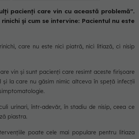
 mulți pacienți care vin cu această problemă".
 rinichi și cum se intervine: Pacientul nu este
ichi, care nu este nici piatră, nici litiază, ci nisip
 care vin și sunt pacienți care resimt aceste firișoare
 și la care nu găsim nimic altceva în speță infecții
 simptomatologie.
uli urinari, într-adevăr, în stadiu de nisip, ceea ce
ză piastra.
ervențiile poate cele mai populare pentru litiaza