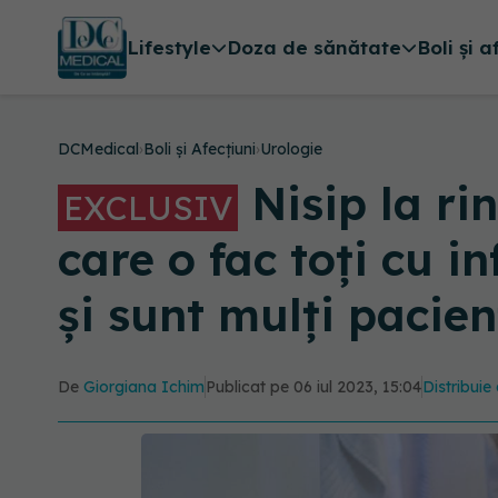
Lifestyle
Doza de sănătate
Boli și a
DCMedical
›
Boli și Afecțiuni
›
Urologie
Nisip la ri
EXCLUSIV
care o fac toți cu i
și sunt mulți pacie
De
Giorgiana Ichim
Publicat pe 06 iul 2023, 15:04
Distribuie