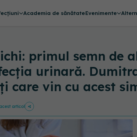
fecțiuni
Academia de sănătate
Evenimente
Alter
nichi: primul semn de 
nfecția urinară. Dumitr
nți care vin cu acest s
 acest articol