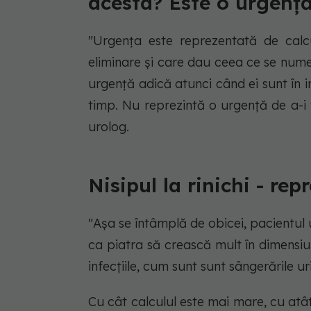
acesta? Este o urgenț
"Urgența este reprezentată de calcu
eliminare și care dau ceea ce se numeșt
urgență adică atunci când ei sunt în in
timp. Nu reprezintă o urgență de a-i
urolog.
Nisipul la rinichi - rep
"Așa se întâmplă de obicei, pacientul
ca piatra să crească mult în dimensiu
infecțiile, cum sunt sunt sângerările uri
Cu cât calculul este mai mare, cu atât 