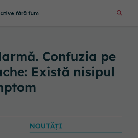
native fără fum
alarmă. Confuzia pe
ache: Există nisipul
imptom
NOUTĂȚI