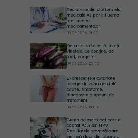
Reclamele din platformele
medicale AI pot influența
prescrierea
medicamentelor
09.08.2026, 21:00
De ce nu trebuie să cureți
vinetele. Ce conține, de
fapt, coaja lor
09.08.2026, 20:00
Excrescențele cutanate
benigne în zona genitală:
cauze, simptome,
diagnostic și opțiuni de
tratament
09.08.2026, 19:00
Guma de mestecat care a
captat 93% din HPV.
Rezultatele promițătoare
vin însă doar din laborator