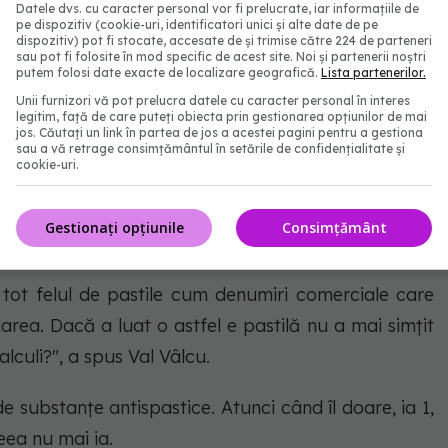
Datele dvs. cu caracter personal vor fi prelucrate, iar informațiile de
pe dispozitiv (cookie-uri, identificatori unici și alte date de pe
dispozitiv) pot fi stocate, accesate de și trimise către 224 de parteneri
 după ingestie mare de lichide", a mai spus Mihai
sau pot fi folosite în mod specific de acest site. Noi și partenerii noștri
putem folosi date exacte de localizare geografică.
Lista partenerilor.
Unii furnizori vă pot prelucra datele cu caracter personal în interes
legitim, față de care puteți obiecta prin gestionarea opțiunilor de mai
jos. Căutați un link în partea de jos a acestei pagini pentru a gestiona
sau a vă retrage consimțământul în setările de confidențialitate și
 pași este administrarea de
cookie-uri.
noi, urologii, considerăm că nu
Gestionați opțiunile
Consimțământ
"
tot felul de pastile cum denumiri comerciale care
area. Dacă a luat o astfel e pastilă nu a mai simțit
lculi?", a spus Val Vâlcu.
e substanțe antispastice. Atunci când îl doare, ia 1,
eea nu mai ia.