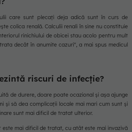
ă?
lii care sunt plecați deja adică sunt în curs de
e colica renală. Calculii renali în sine nu constituie
teriorul rinichiului de obicei stau acolo pentru mult
 trata decât în anumite cazuri", a mai spus medicul
rezintă riscuri de infecție?
 uită de durere, doare poate ocazional și așa ajunge
ni și să dea complicații locale mai mari cum sunt și
nare sunt mai dificil de tratat ulterior.
este mai dificil de tratat, cu atât este mai invazivă