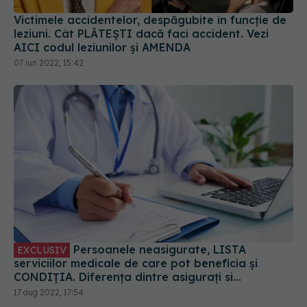
Victimele accidentelor, despăgubite în funcție de
leziuni. Cât PLĂTEȘTI dacă faci accident. Vezi
AICI codul leziunilor și AMENDA
07 iun 2022, 15:42
Persoanele neasigurate, LISTA
EXCLUSIV
serviciilor medicale de care pot beneficia și
CONDIȚIA. Diferența dintre asigurați si
neasigurați. CNAS: 50 de lei pe persoană pe an
17 aug 2022, 17:54