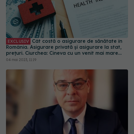
Cât costă o asigurare de sănătate în
EXCLUSIV
România. Asigurare privată și asigurare la stat,
prețuri. Ciurchea: Cineva cu un venit mai mare
plătește mai mult
04 mai 2023, 11:19