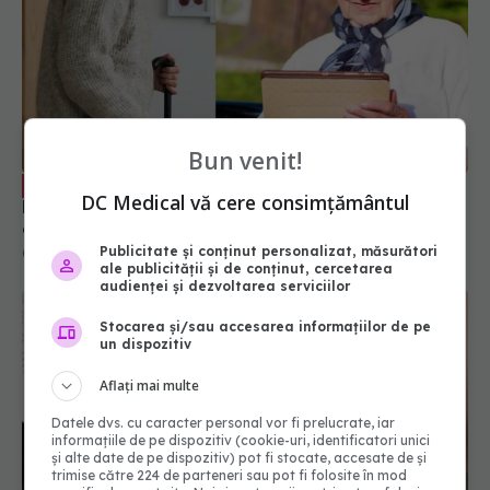
Bun venit!
De ce să alegi casa de bătrâni și de ce
EXCLUSIV
DC Medical vă cere consimțământul
România judecă negativ acest loc. Prada: La noi
este o barieră financiară care nu e atât de mare
pe cât credem. Sunt pe mai multe niveluri de
Publicitate și conținut personalizat, măsurători
01 mai 2023, 17:01
ale publicității și de conținut, cercetarea
îngrijire
audienței și dezvoltarea serviciilor
Stocarea și/sau accesarea informațiilor de pe
un dispozitiv
Aflați mai multe
Datele dvs. cu caracter personal vor fi prelucrate, iar
informațiile de pe dispozitiv (cookie-uri, identificatori unici
și alte date de pe dispozitiv) pot fi stocate, accesate de și
trimise către 224 de parteneri sau pot fi folosite în mod