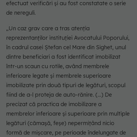
efectuat verificări şi au fost constatate o serie
de nereguli.
„Un caz grav care a tras atenţia
reprezentanţilor instituţiei Avocatului Poporului,
în cadrul casei Ştefan cel Mare din Sighet, unul
dintre beneficiari a fost identificat imobilizat
într-un scaun cu rotile, având membrele
inferioare legate şi membrele superioare
imobilizate prin două tipuri de legături, scopul
fiind de a-l proteja de auto-rănire. (...) De
precizat că practica de imobilizare a
membrelor inferioare şi superioare prin multiple
legături (cămaşă, feşe) nepermiţând nicio
formă de mişcare, pe perioade îndelungate de