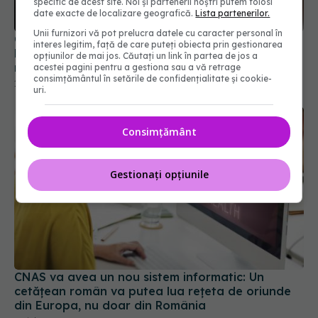
specific de acest site. Noi și partenerii noștri putem folosi
date exacte de localizare geografică.
Lista partenerilor.
Unii furnizori vă pot prelucra datele cu caracter personal în
Ce se schimbă în statutul rezidentului, dacă
interes legitim, față de care puteți obiecta prin gestionarea
Proiectul legat de organizarea examenului de
opțiunilor de mai jos. Căutați un link în partea de jos a
rezidențiat e adoptat. CLARIFICĂRI
acestei pagini pentru a gestiona sau a vă retrage
consimțământul în setările de confidențialitate și cookie-
17 noi 2021, 15:39
uri.
Consimțământ
Gestionați opțiunile
CNAS va avea un nou sistem informatic: Un
cetăţean român va putea lua reţeta de oriunde
din Europa, nu doar din România