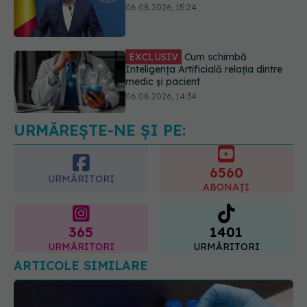
EXCLUSIV
Cum schimbă
Inteligența Artificială relația dintre
medic și pacient
06.08.2026, 14:34
Greșeala pe care milioane de femei
o fac când își cumpără sutien. Un
medic explică metoda corectă
06.08.2026, 18:08
URMĂREȘTE-NE ȘI PE:
6560
URMĂRITORI
ABONAȚI
365
1401
URMĂRITORI
URMĂRITORI
ARTICOLE SIMILARE