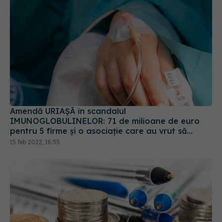
Amendă URIAȘĂ în scandalul
IMUNOGLOBULINELOR: 71 de milioane de euro
pentru 5 firme și o asociație care au vrut să
forțeze statul să scoată taxa clawback
15 feb 2022, 18:55