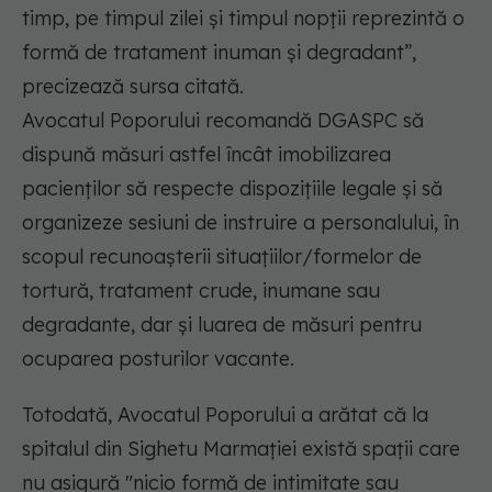
timp, pe timpul zilei şi timpul nopţii reprezintă o
formă de tratament inuman şi degradant”,
precizează sursa citată.
Avocatul Poporului recomandă DGASPC să
dispună măsuri astfel încât imobilizarea
pacienţilor să respecte dispoziţiile legale şi să
organizeze sesiuni de instruire a personalului, în
scopul recunoaşterii situaţiilor/formelor de
tortură, tratament crude, inumane sau
degradante, dar şi luarea de măsuri pentru
ocuparea posturilor vacante.
Totodată, Avocatul Poporului a arătat că la
spitalul din Sighetu Marmaţiei există spaţii care
nu asigură "nicio formă de intimitate sau