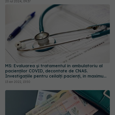
20 iul 2024, 09:37
MS: Evaluarea și tratamentul în ambulatoriu al
pacienților COVID, decontate de CNAS.
Investigațiile pentru ceilalți pacienți, în maximum
5 zile
13 ian 2022, 13:50