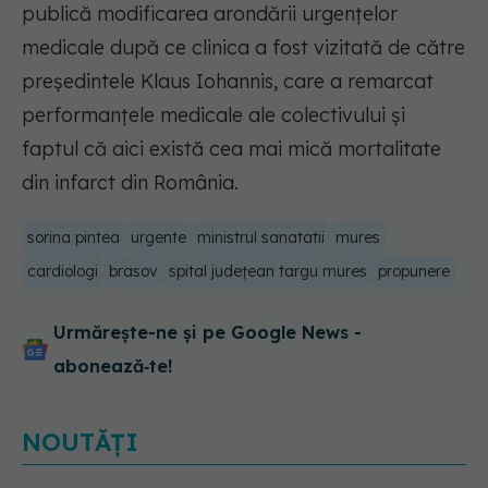
publică modificarea arondării urgenţelor
medicale după ce clinica a fost vizitată de către
preşedintele Klaus Iohannis, care a remarcat
performanţele medicale ale colectivului şi
faptul că aici există cea mai mică mortalitate
din infarct din România.
sorina pintea
urgente
ministrul sanatatii
mures
cardiologi
brasov
spital județean targu mures
propunere
Urmărește-ne și pe Google News -
abonează‑te!
NOUTĂȚI