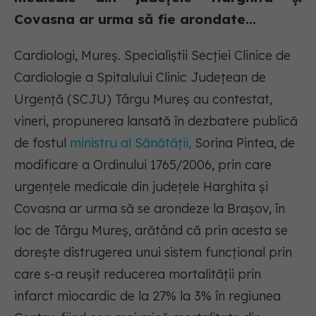
Covasna ar urma să fie arondate...
Cardiologi, Mureș. Specialiştii Secţiei Clinice de
Cardiologie a Spitalului Clinic Judeţean de
Urgenţă (SCJU) Târgu Mureş au contestat,
vineri, propunerea lansată în dezbatere publică
de fostul
ministru al Sănătăţii,
Sorina Pintea, de
modificare a Ordinului 1765/2006, prin care
urgenţele medicale din judeţele Harghita şi
Covasna ar urma să se arondeze la Braşov, în
loc de Târgu Mureş, arătând că prin acesta se
doreşte distrugerea unui sistem funcţional prin
care s-a reuşit reducerea mortalităţii prin
infarct miocardic de la 27% la 3% în regiunea