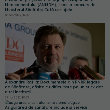
03 feb 2022, 16:17
Alexandru Rafila: Documentele din PNRR legate
de Sănătate, găsite cu dificultate pe un stick dat
altei instituții
27 noi 2021, 10:35
Asigurarea de sănătate include și servicii
stomatologice. Un studiu al CMSR arată că 34%
dintre respondenți nu știu că pot face plombe,
extracții, detartraj sau tratamente gratuite
17 iun 2024, 14:25