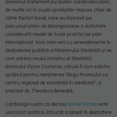
domeniul tratamentului bolilor cardiovasculare,
de multe ori în ciuda opreliştilor impuse chiar de
către factori locali, care au încercat pe
parcursul anilor să dezorganizeze o activitate
considerată model de bune practici pe plan
internaţional. Vom interveni cu amendamente în
dezbaterea publică a Ministerului Sănătăţii şi ne
vom adresa noului ministru al Sănătăţii,
domnului Victor Costache, căruia îi vom solicita
sprijinul pentru menţinerea Târgu Mureşului ca
centru regional de excelenţă în medicină"
, a
precizat dr. Theodora Benedek.
Cardiologii susţin că decizia
Sorinei Pintea
este
una strict politică, întrucât a lansat în dezbatere