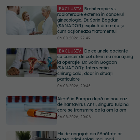
EXCLUSIV
De ce unele paciente
cu cancer de col uterin nu mai ajung
la operație. Dr. Sorin Bogdan
(SANADOR): Intervenția
chirurgicală, doar în situații
particulare
06.08.2026, 20:45
Alertă în Europa după un nou caz
de hantavirus Anzi, singura tulpină
care se transmite de la om la om
06.08.2026, 20:06
Mii de angajați din Sănătate ar
putea primi salarii mai mari.
Sindicatele cer schimbarea legii
06.08.2026, 19:26
EXCLUSIV
Cancerele ginecologice
care pot fi tratate fără operație. Dr.
Sorin Bogdan (SANADOR): Chirurgia