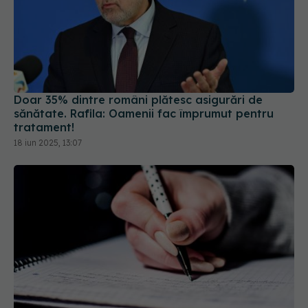
Doar 35% dintre români plătesc asigurări de
sănătate. Rafila: Oamenii fac împrumut pentru
tratament!
18 iun 2025, 13:07
Petiția absolvenților de Farmacie și Medicină
Dentară: Domnule Ministru, e discriminare!