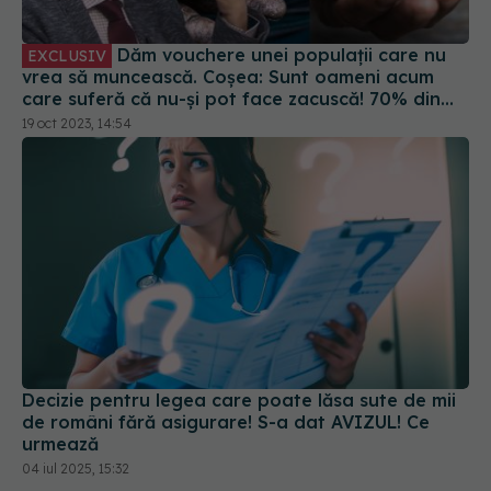
vrea să muncească. Coșea: Sunt oameni acum
care suferă că nu-și pot face zacuscă! 70% din
populația României este în pericol de sărăcie
19 oct 2023, 14:54
cronică, oficial!
Decizie pentru legea care poate lăsa sute de mii
de români fără asigurare! S-a dat AVIZUL! Ce
urmează
04 iul 2025, 15:32