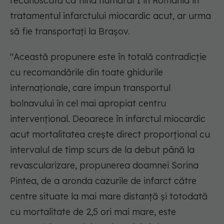
recunoscută ca fiind numărul 1 în România în
tratamentul infarctului miocardic acut, ar urma
să fie transportaţi la Braşov.
"Această propunere este în totală contradicţie
cu recomandările din toate ghidurile
internaţionale, care impun transportul
bolnavului în cel mai apropiat centru
intervenţional. Deoarece în infarctul miocardic
acut mortalitatea creşte direct proporţional cu
intervalul de timp scurs de la debut până la
revascularizare, propunerea doamnei Sorina
Pintea, de a aronda cazurile de infarct către
centre situate la mai mare distanţă şi totodată
cu mortalitate de 2,5 ori mai mare, este