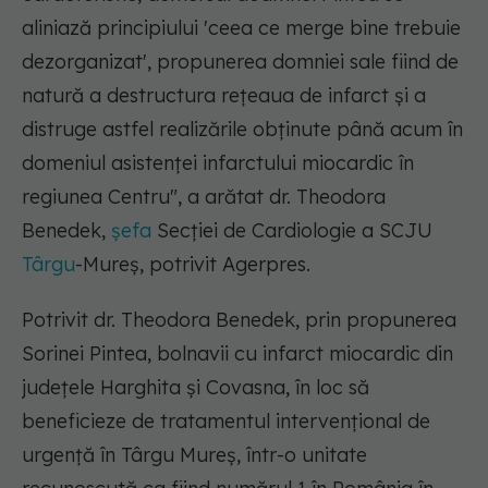
aliniază principiului 'ceea ce merge bine trebuie
dezorganizat', propunerea domniei sale fiind de
natură a destructura reţeaua de infarct şi a
distruge astfel realizările obţinute până acum în
domeniul asistenţei infarctului miocardic în
regiunea Centru", a arătat dr. Theodora
Benedek,
şefa
Secţiei de Cardiologie a SCJU
Târgu
-Mureş, potrivit Agerpres.
Potrivit dr. Theodora Benedek, prin propunerea
Sorinei Pintea, bolnavii cu infarct miocardic din
judeţele Harghita şi Covasna, în loc să
beneficieze de tratamentul intervenţional de
urgenţă în Târgu Mureş, într-o unitate