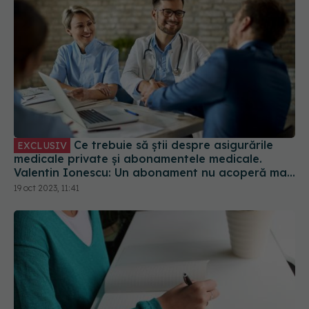
Ce trebuie să știi despre asigurările
EXCLUSIV
medicale private și abonamentele medicale.
Valentin Ionescu: Un abonament nu acoperă mai
nimic. Vă induc în eroare
19 oct 2023, 11:41