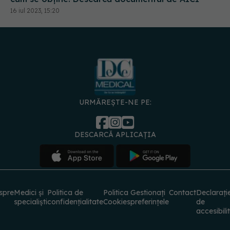
URMĂREȘTE-NE PE:
DESCARCĂ APLICAȚIA
spre
Medici și
Politica de
Politica
Gestionați
Contact
Declarați
specialiști
confidențialitate
Cookies
preferințele
de
accesibili
© 2026 PRESS MEDIA ELECTRONIC S.R.L. Toate drepturile rezervate