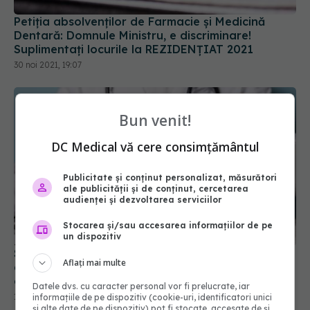
Suplimentați locurile la REZIDENȚIAT 2021
30 noi 2021, 19:07
Bun venit!
DC Medical vă cere consimțământul
Publicitate și conținut personalizat, măsurători
ale publicității și de conținut, cercetarea
audienței și dezvoltarea serviciilor
Sistemul DRG: ce este și de ce România nu-l
Stocarea și/sau accesarea informațiilor de pe
aplică. Cât costă o operație în România și cât
un dispozitiv
costă în străinătate. Costache: Asta este șansa
noastră
12 mai 2023, 23:12
Aflați mai multe
Datele dvs. cu caracter personal vor fi prelucrate, iar
informațiile de pe dispozitiv (cookie-uri, identificatori unici
și alte date de pe dispozitiv) pot fi stocate, accesate de și