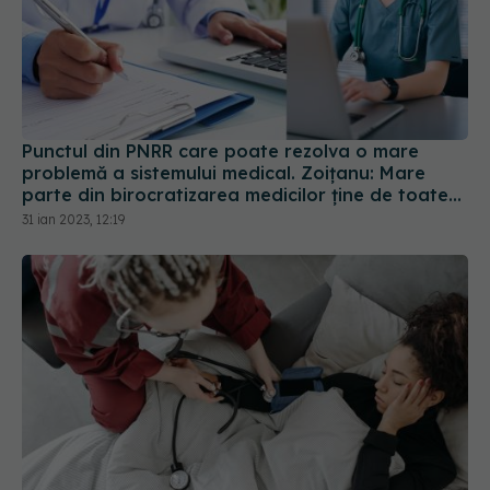
Punctul din PNRR care poate rezolva o mare
problemă a sistemului medical. Zoițanu: Mare
parte din birocratizarea medicilor ține de toate
hârtiile pe care pacientul trebuie să le plimbe
31 ian 2023, 12:19
Medicii de familie, noi servicii pentru pacienți
oferite la domiciliu