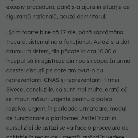
excesiv procedura, până s-a ajuns în situație de
siguranță națională, acuză demnitarul.
„Știm foarte bine că 17 zile, până săptămâna
trecută, sistemul nu a funcționat. Astăzi s-a dat
drumul la sistem, din păcate la ora 10.00 a
început să înregistreze din nou sincope. În urma
acestei discuții pe care am avut-o cu
reprezentanții CNAS și reprezentanții firmei
Siveco, concluziile, că sunt mai multe, arată că
se impun măsuri urgente pentru a putea
rezolva, urgent, în perioada următoare, modul
de funcționare a platformei. Astfel încât în
cursul zilei de astăzi se va face o procedură de
achiziție în regim de urgență, având în vedere