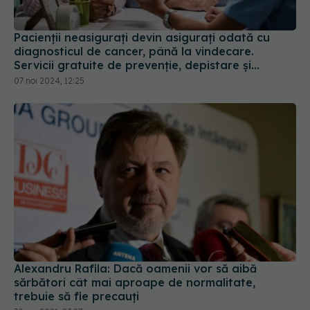
Pacienții neasigurați devin asigurați odată cu
diagnosticul de cancer, până la vindecare.
Servicii gratuite de prevenţie, depistare şi
confirmare a bolii
07 noi 2024, 12:25
Alexandru Rafila: Dacă oamenii vor să aibă
sărbători cât mai aproape de normalitate,
trebuie să fie precauți