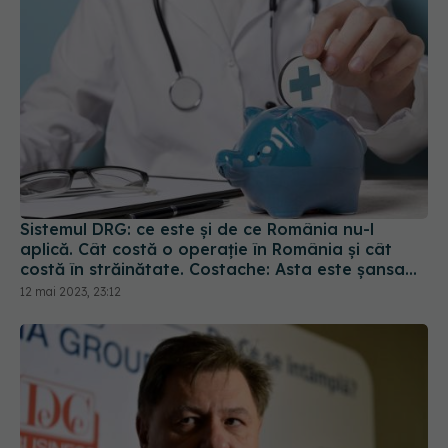
Sistemul DRG: ce este și de ce România nu-l
aplică. Cât costă o operație în România și cât
costă în străinătate. Costache: Asta este șansa
noastră
12 mai 2023, 23:12