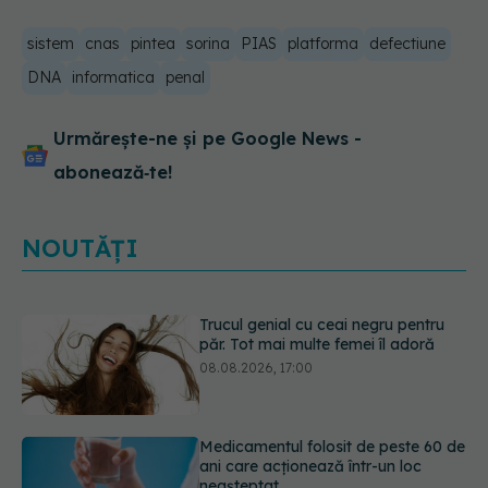
sistem
cnas
pintea
sorina
PIAS
platforma
defectiune
DNA
informatica
penal
Urmărește-ne și pe Google News -
abonează‑te!
NOUTĂȚI
Medicamentul folosit de peste 60 de
ani care acționează într-un loc
neașteptat
08.08.2026, 16:00
Trucul simplu care face pepenele
verde mult mai ușor de tăiat