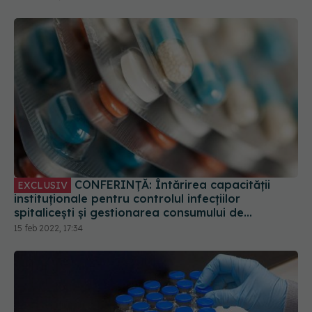
CONFERINȚĂ: Întărirea capacității
EXCLUSIV
instituționale pentru controlul infecțiilor
spitalicești și gestionarea consumului de
antibiotice. VIDEO
15 feb 2022, 17:34