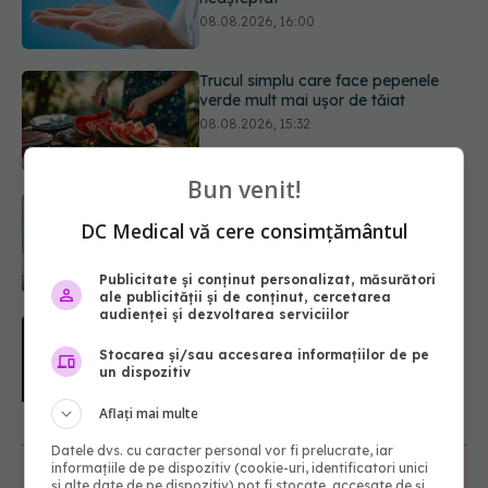
08.08.2026, 15:32
Diagnosticele de autism la fete au
crescut după pandemia de COVID-
19
08.08.2026, 15:00
Bun venit!
Bacteria din intestin care a crescut
forța musculară cu 30%
DC Medical vă cere consimțământul
08.08.2026, 14:00
Publicitate și conținut personalizat, măsurători
ale publicității și de conținut, cercetarea
audienței și dezvoltarea serviciilor
Trucul genial cu ceai negru pentru
păr. Tot mai multe femei îl adoră
Stocarea și/sau accesarea informațiilor de pe
08.08.2026, 17:00
un dispozitiv
Aflați mai multe
URMĂREȘTE-NE ȘI PE:
Datele dvs. cu caracter personal vor fi prelucrate, iar
informațiile de pe dispozitiv (cookie-uri, identificatori unici
și alte date de pe dispozitiv) pot fi stocate, accesate de și