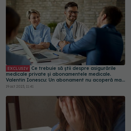
Ce trebuie să știi despre asigurările
EXCLUSIV
medicale private și abonamentele medicale.
Valentin Ionescu: Un abonament nu acoperă mai
nimic. Vă induc în eroare
19 oct 2023, 11:41