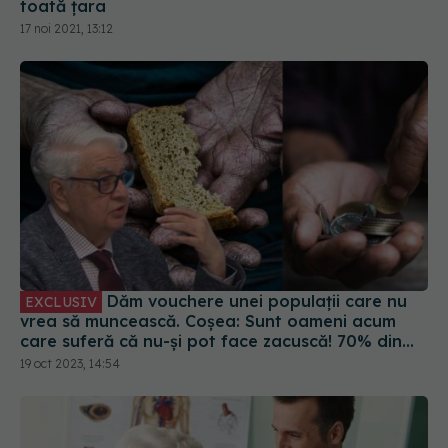
toată țara
17 noi 2021, 13:12
Dăm vouchere unei populații care nu
EXCLUSIV
vrea să muncească. Coșea: Sunt oameni acum
care suferă că nu-și pot face zacuscă! 70% din
populația României este în pericol de sărăcie
19 oct 2023, 14:54
cronică, oficial!