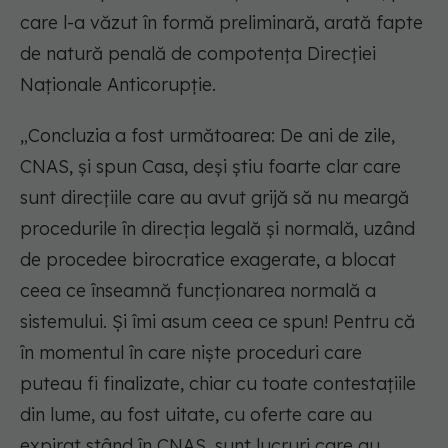
care l-a văzut în formă preliminară, arată fapte
de natură penală de compotența Direcției
Naționale Anticorupție.
„Concluzia a fost următoarea: De ani de zile,
CNAS, și spun Casa, deși știu foarte clar care
sunt direcțiile care au avut grijă să nu meargă
procedurile în direcția legală și normală, uzând
de procedee birocratice exagerate, a blocat
ceea ce înseamnă funcționarea normală a
sistemului. Și îmi asum ceea ce spun! Pentru că
în momentul în care niște proceduri care
puteau fi finalizate, chiar cu toate contestațiile
din lume, au fost uitate, cu oferte care au
expirat stând în CNAS, sunt lucruri care au