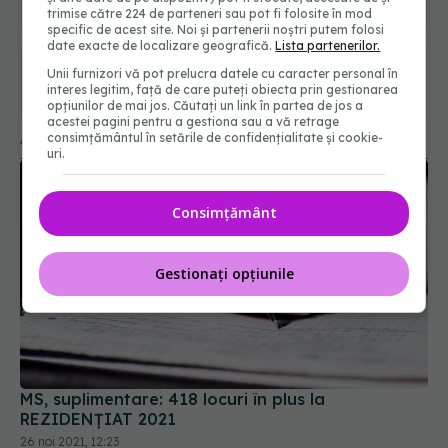
6560
URMĂRITORI
trimise către 224 de parteneri sau pot fi folosite în mod
ABONAȚI
specific de acest site. Noi și partenerii noștri putem folosi
date exacte de localizare geografică.
Lista partenerilor.
Unii furnizori vă pot prelucra datele cu caracter personal în
365
1401
interes legitim, față de care puteți obiecta prin gestionarea
opțiunilor de mai jos. Căutați un link în partea de jos a
URMĂRITORI
URMĂRITORI
acestei pagini pentru a gestiona sau a vă retrage
ARTICOLE SIMILARE
consimțământul în setările de confidențialitate și cookie-
uri.
Consimțământ
Gestionați opțiunile
MS, suplimentare: 418 locuri în plus la
REZIDENȚIAT 2021
26 noi 2021, 12:23