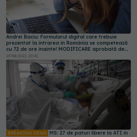
Andrei Baciu: Formularul digital care trebuie
prezentat la întrarea în România se competează
cu 72 de ore înainte! MODIFICARE aprobată de
Guvern
03 feb 2022, 20:41
MS: 27 de paturi libere la ATI în
BREAKING NEWS