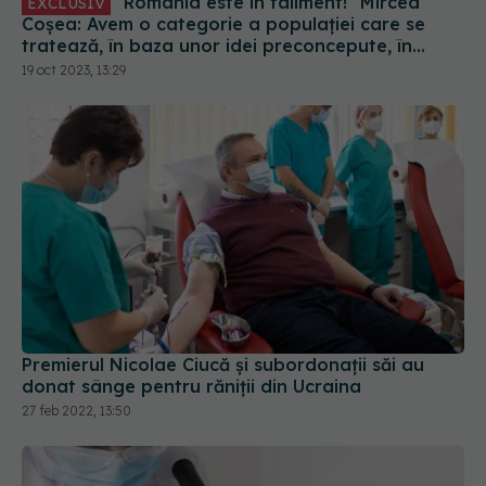
"România este în faliment!" Mircea
EXCLUSIV
Coșea: Avem o categorie a populației care se
tratează, în baza unor idei preconcepute, în
Turcia sau Austria. Se tratează bine și aici!
19 oct 2023, 13:29
Premierul Nicolae Ciucă și subordonații săi au
donat sânge pentru răniții din Ucraina
27 feb 2022, 13:50