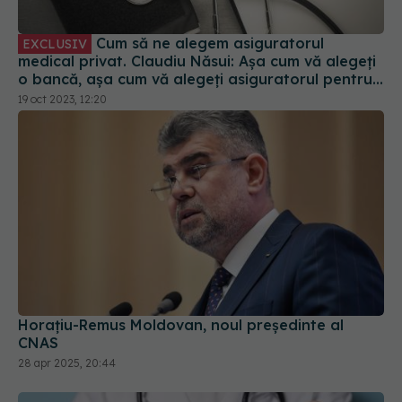
Cum să ne alegem asiguratorul
EXCLUSIV
medical privat. Claudiu Năsui: Așa cum vă alegeți
o bancă, așa cum vă alegeți asiguratorul pentru
mașină
19 oct 2023, 12:20
Horaţiu-Remus Moldovan, noul președinte al
CNAS
28 apr 2025, 20:44