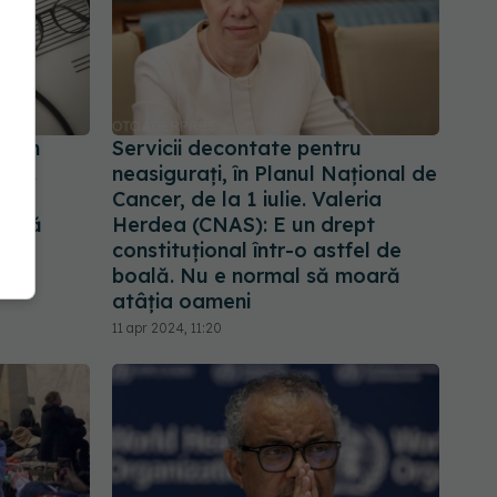
egem
Servicii decontate pentru
vat.
neasiguraţi, în Planul Naţional de
 vă
Cancer, de la 1 iulie. Valeria
um vă
Herdea (CNAS): E un drept
tru
constituţional într-o astfel de
boală. Nu e normal să moară
atâţia oameni
11 apr 2024, 11:20