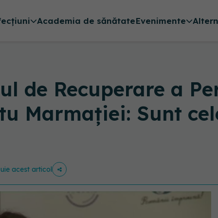
fecțiuni
Academia de sănătate
Evenimente
Alter
rul de Recuperare a Pe
tu Marmației: Sunt cel
buie acest articol