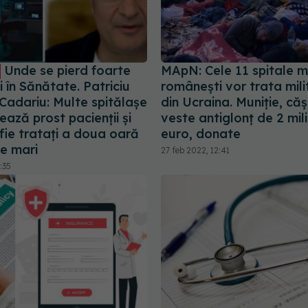
Unde se pierd foarte
MApN: Cele 11 spitale mi
i în Sănătate. Patriciu
românești vor trata milita
Cadariu: Multe spitălașe
din Ucraina. Muniție, cășt
ează prost pacienții și
veste antiglonț de 2 mi
fie tratați a doua oară
euro, donate
le mari
27 feb 2022, 12:41
:35