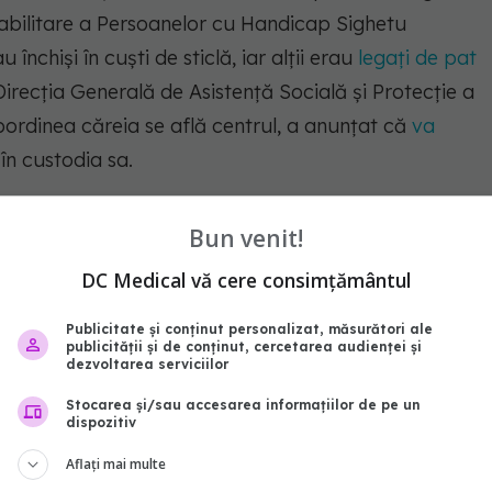
eabilitare a Persoanelor cu Handicap Sighetu
închişi în cuşti de sticlă, iar alţii erau
legaţi de pat
irecţia Generală de Asistenţă Socială şi Protecţie a
ordinea căreia se află centrul, a anunţat că
va
 în custodia sa.
 proaste
sighetu marmatiei
persoane cu handicap
Bun venit!
DC Medical vă cere consimțământul
abonează‑te!
Publicitate și conținut personalizat, măsurători ale
publicității și de conținut, cercetarea audienței și
dezvoltarea serviciilor
Stocarea și/sau accesarea informațiilor de pe un
dispozitiv
Aflați mai multe