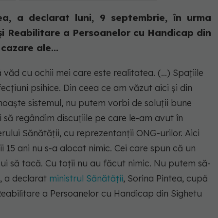
tea, a declarat luni, 9 septembrie, în urma
 și Reabilitare a Persoanelor cu Handicap din
cazare ale...
văd cu ochii mei care este realitatea. (...) Spaţiile
fecţiuni psihice. Din ceea ce am văzut aici şi din
oaşte sistemul, nu putem vorbi de soluţii bune
i să regândim discuţiile pe care le-am avut în
erului Sănătăţii, cu reprezentanţii ONG-urilor. Aici
mii 15 ani nu s-a alocat nimic. Cei care spun că un
ui să tacă. Cu toţii nu au făcut nimic. Nu putem să-
, a declarat
ministrul Sănătății
, Sorina Pintea, cupă
 Reabilitare a Persoanelor cu Handicap din Sighetu