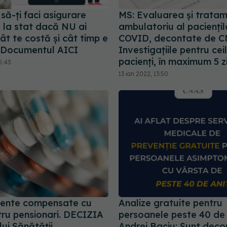
să-ți faci asigurare
MS: Evaluarea și tratam
 la stat dacă NU ai
ambulatoriu al paciențil
Cât te costă și cât timp e
COVID, decontate de C
. Documentul AICI
Investigațiile pentru ceil
pacienți, în maximum 5 z
5:43
13 ian 2022, 13:50
ente compensate cu
Analize gratuite pentru
ru pensionari. DECIZIA
persoanele peste 40 de 
lui Sănătății
Andrei Baciu: Sunt deco