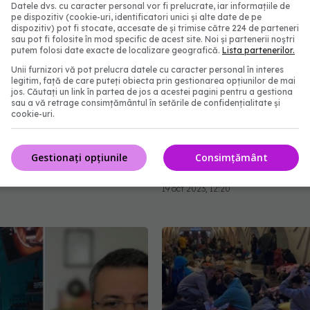
Datele dvs. cu caracter personal vor fi prelucrate, iar informațiile de
pe dispozitiv (cookie-uri, identificatori unici și alte date de pe
dispozitiv) pot fi stocate, accesate de și trimise către 224 de parteneri
sau pot fi folosite în mod specific de acest site. Noi și partenerii noștri
putem folosi date exacte de localizare geografică.
Lista partenerilor.
Unii furnizori vă pot prelucra datele cu caracter personal în interes
legitim, față de care puteți obiecta prin gestionarea opțiunilor de mai
at: Zeci de ucraineni
Cum să ne al
jos. Căutați un link în partea de jos a acestei pagini pentru a gestiona
EXCLUSIV
sau a vă retrage consimțământul în setările de confidențialitate și
azil în România. Depinde
asiguratorul medical pri
cookie-uri.
acte, dacă au fost
Claudiu Năsui: Așa cum
alegeți o bancă, așa c
alegeți asiguratorul pen
Gestionați opțiunile
Consimțământ
2:34
mașină
19 oct 2023, 12:20