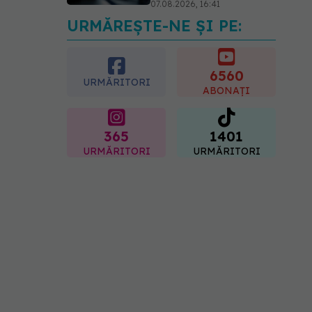
07.08.2026, 16:41
URMĂREȘTE-NE ȘI PE:
Ce spune culoarea ta
preferată despre vârsta
pe care o ai. Care este
"codul cromatic" al
6560
URMĂRITORI
generațiilor
ABONAȚI
07.08.2026, 21:29
365
1401
URMĂRITORI
URMĂRITORI