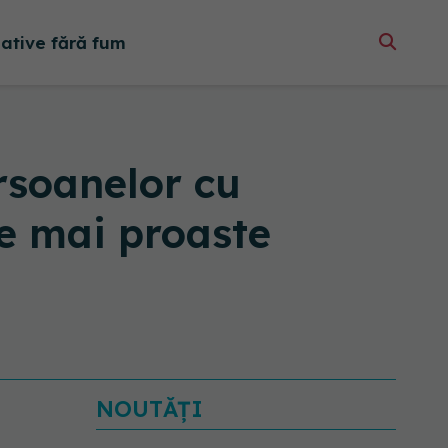
native fără fum
rsoanelor cu
e mai proaste
NOUTĂȚI