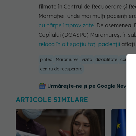
filmate în Centrul de Recuperare şi R
Marmaţiei, unde mai mulţi pacienţi erau 
cu cârpe improvizate
. De asemenea, D
Copilului (DGASPC) Maramureş, în sub
reloca în alt spaţiu toţi pacienţii
aflaţi
pintea
Maramures
vizita
dizabilitate
conditii
centru de recuperare
Urmărește-ne și pe Google News - 
ARTICOLE SIMILARE