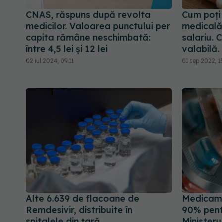
CNAS, răspuns după revolta
Cum poți 
medicilor. Valoarea punctului per
medicală
capita rămâne neschimbată:
salariu. 
între 4,5 lei și 12 lei
valabilă
02 iul 2024, 09:11
01 sep 2022, 1
Alte 6.639 de flacoane de
Medicam
Remdesivir, distribuite în
90% pent
spitalele din țară
Ministeru