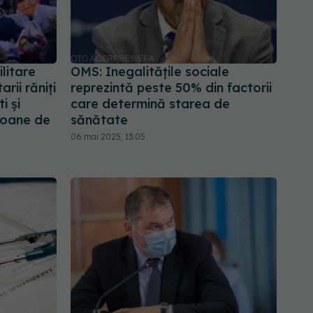
litare
OMS: Inegalităţile sociale
rii răniți
reprezintă peste 50% din factorii
i și
care determină starea de
lioane de
sănătate
06 mai 2025, 13:05