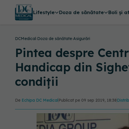
Lifestyle
Doza de sănătate
Boli și a
DCMedical
›
Doza de sănătate
›
Asigurări
Pintea despre Cent
Handicap din Sighe
condiții
De
Echipa DC Medical
Publicat pe 09 sep 2019, 18:38
Distri