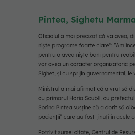
Pintea, Sighetu Marmați
Oficialul a mai precizat că va avea, di
nişte programe foarte clare”: ”Am înce
pentru a avea nişte bani pentru reabil
vor avea un caracter organizatoric pe
Sighet, şi cu sprijin guvernamental, le
Ministrul a mai afirmat că a vrut să di
cu primarul Horia Scubli, cu prefectu
Sorina Pintea susține că a dorit să ai
pacienţii” care au fost ţinuţi în acele 
Potrivit sursei citate, Centrul de Resu