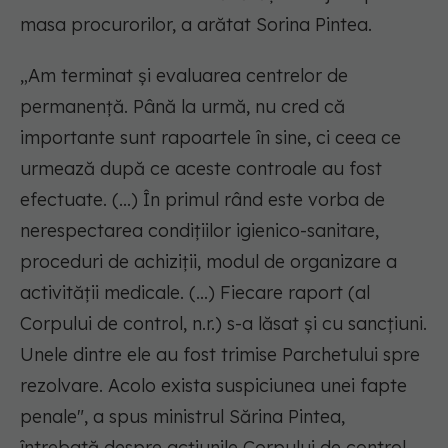
masa procurorilor, a arătat Sorina Pintea.
„Am terminat și evaluarea centrelor de
permanență. Până la urmă, nu cred că
importante sunt rapoartele în sine, ci ceea ce
urmează după ce aceste controale au fost
efectuate. (...) În primul rând este vorba de
nerespectarea condițiilor igienico-sanitare,
proceduri de achiziții, modul de organizare a
activității medicale. (...) Fiecare raport (al
Corpului de control, n.r.) s-a lăsat și cu sancțiuni.
Unele dintre ele au fost trimise Parchetului spre
rezolvare. Acolo exista suspiciunea unei fapte
penale", a spus ministrul Sărina Pintea,
întrebată despre acțiunile Corpului de control,