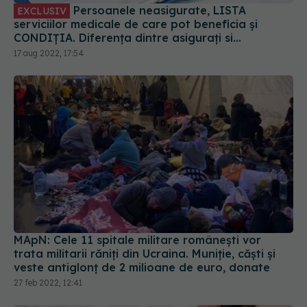
Persoanele neasigurate, LISTA
EXCLUSIV
serviciilor medicale de care pot beneficia și
CONDIȚIA. Diferența dintre asigurați si
neasigurați. CNAS: 50 de lei pe persoană pe an
17 aug 2022, 17:54
MApN: Cele 11 spitale militare românești vor
trata militarii răniți din Ucraina. Muniție, căști și
veste antiglonț de 2 milioane de euro, donate
27 feb 2022, 12:41