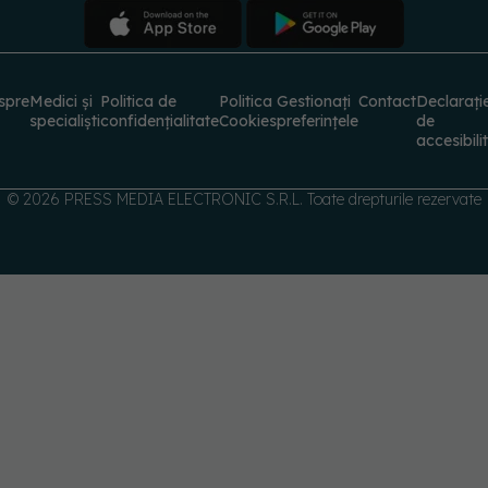
spre
Medici și
Politica de
Politica
Gestionați
Contact
Declarați
specialiști
confidențialitate
Cookies
preferințele
de
accesibili
© 2026 PRESS MEDIA ELECTRONIC S.R.L. Toate drepturile rezervate