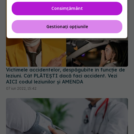
Consimțământ
Gestionați opțiunile
Victimele accidentelor, despăgubite în funcție de
leziuni. Cât PLĂTEȘTI dacă faci accident. Vezi
AICI codul leziunilor și AMENDA
07 iun 2022, 15:42