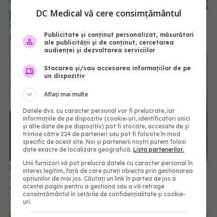
DC Medical vă cere consimțământul
Pacienții asigurați, declarați
EXCLUSIV
neasigurați. Sandra Alexiu: Peste noapte! Nu mai
pot primi consultații, rețete compensate, bilete
Publicitate și conținut personalizat, măsurători
ale publicității și de conținut, cercetarea
de trimitere, nimic!
14 feb 2024, 15:12
audienței și dezvoltarea serviciilor
Stocarea și/sau accesarea informațiilor de pe
un dispozitiv
Aflați mai multe
Datele dvs. cu caracter personal vor fi prelucrate, iar
informațiile de pe dispozitiv (cookie-uri, identificatori unici
și alte date de pe dispozitiv) pot fi stocate, accesate de și
trimise către 224 de parteneri sau pot fi folosite în mod
specific de acest site. Noi și partenerii noștri putem folosi
date exacte de localizare geografică.
Lista partenerilor.
Unii furnizori vă pot prelucra datele cu caracter personal în
Ministerul Sănătății: Cum se eliberează deciziile de
interes legitim, față de care puteți obiecta prin gestionarea
carantină sau de izolare de către DSP-uri, dar și
opțiunilor de mai jos. Căutați un link în partea de jos a
cum se dau concediile medicale. PRECIZĂRI
acestei pagini pentru a gestiona sau a vă retrage
consimțământul în setările de confidențialitate și cookie-
05 feb 2022, 16:26
uri.