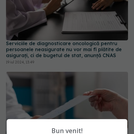
Serviciile de diagnosticare oncologică pentru
persoanele neasigurate nu vor mai fi plătite de
asigurați, ci de bugetul de stat, anunță CNAS
19 iul 2024, 13:49
Bun venit!