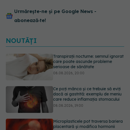
Urmărește-ne și pe Google News -
abonează‑te!
NOUTĂȚI
Ce poți mânca și ce trebuie să eviți
dacă ai gastrită: exemplu de meniu
care reduce inflamația stomacului
08.08.2026, 19:00
Microplasticele pot traversa bariera
placentară și modifica hormonii
08.08.2026, 18:00
Trucul genial cu ceai negru pentru