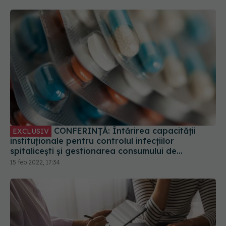
CONFERINȚĂ: Întărirea capacității
EXCLUSIV
instituționale pentru controlul infecțiilor
spitalicești și gestionarea consumului de
antibiotice. VIDEO
15 feb 2022, 17:34