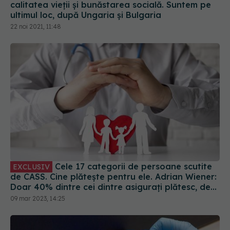
calitatea vieții și bunăstarea socială. Suntem pe
ultimul loc, după Ungaria și Bulgaria
22 noi 2021, 11:48
Cele 17 categorii de persoane scutite
EXCLUSIV
de CASS. Cine plătește pentru ele. Adrian Wiener:
Doar 40% dintre cei dintre asigurați plătesc, deci
39 din 100 de asigurați plătesc
09 mar 2023, 14:25