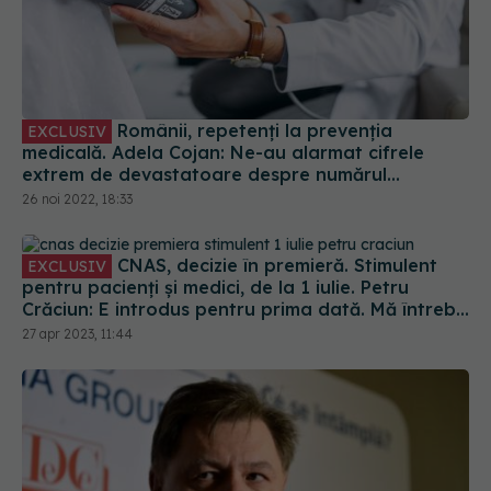
Românii, repetenți la prevenția
EXCLUSIV
medicală. Adela Cojan: Ne-au alarmat cifrele
extrem de devastatoare despre numărul
deceselor evitabile
26 noi 2022, 18:33
CNAS, decizie în premieră. Stimulent
EXCLUSIV
pentru pacienți și medici, de la 1 iulie. Petru
Crăciun: E introdus pentru prima dată. Mă întreb
unde eram dacă luam acest stimulent în urmă cu
27 apr 2023, 11:44
10 ani