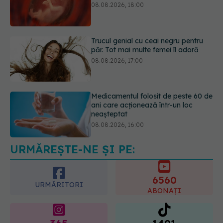
păr. Tot mai multe femei îl adoră
08.08.2026, 17:00
Medicamentul folosit de peste 60 de
ani care acționează într-un loc
neașteptat
08.08.2026, 16:00
Transpirații nocturne: semnul ignorat
care poate ascunde probleme
serioase de sănătate
08.08.2026, 20:00
URMĂREȘTE-NE ȘI PE:
6560
URMĂRITORI
ABONAȚI