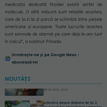
medicaţia dedicată tiroidei există astfel de
molecule. O altă măsură sunt relaţiile acestea,
care de la zi la zi parcă se schimbă între pieţele
americane şi europene. Toate lucrurile acestea
sunt semnale de alarmă pe care deja le-am luat
în calcul", a susţinut Prisada.
Urmărește-ne și pe Google News -
abonează‑te!
NOUTĂȚI
Adevărul despre diabetul de tip 2:
ce greșeli fac majoritatea oamenilor.
5 mituri demontate de medici