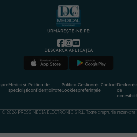
URMĂREȘTE-NE PE:
DESCARCĂ APLICAȚIA
spre
Medici și
Politica de
Politica
Gestionați
Contact
Declarați
specialiști
confidențialitate
Cookies
preferințele
de
accesibili
© 2026 PRESS MEDIA ELECTRONIC S.R.L. Toate drepturile rezervate