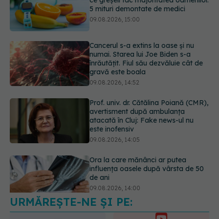
09.08.2026, 15:00
Cancerul s-a extins la oase și nu
numai. Starea lui Joe Biden s-a
înrăutățit. Fiul său dezvăluie cât de
gravă este boala
09.08.2026, 14:52
Prof. univ. dr. Cătălina Poiană (CMR),
avertisment după ambulanța
atacată în Cluj: Fake news-ul nu
este inofensiv
09.08.2026, 14:05
Ora la care mănânci ar putea
influența oasele după vârsta de 50
de ani
09.08.2026, 14:00
URMĂREȘTE-NE ȘI PE:
Cum alegem alimentele pe timp de
caniculă. Recomandările
specialiștilor