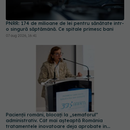
PNRR: 174 de milioane de lei pentru sănătate într-
o singură săptămână. Ce spitale primesc bani
07 aug 2026, 16:41
Pacienții români, blocați la „semaforul”
administrativ. Cât mai așteaptă România
tratamentele inovatoare deja aprobate în
Europa
05 aug 2026, 12:33