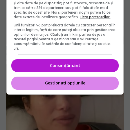
și alte date de pe dispozitiv) pot fi stocate, accesate de și
trimise către 224 de parteneri sau pot fi folosite în mod
specific de acest site. Noi și partenerii noștri putem folosi
date exacte de localizare geografică.
Lista partenerilor.
Unii furnizori vă pot prelucra datele cu caracter personal în
interes legitim, față de care puteți obiecta prin gestionarea
opțiunilor de mai jos. Căutați un link în partea de jos a
acestei pagini pentru a gestiona sau a vă retrage
Primele 1.000 de zile ar putea decide sănătatea
consimțământul în setările de confidențialitate și cookie-
uri.
creierului pentru întreaga viață
08 aug 2026, 12:00
Consimțământ
Gestionați opțiunile
Alina Pușcău, diagnostic devastator! Am cinci