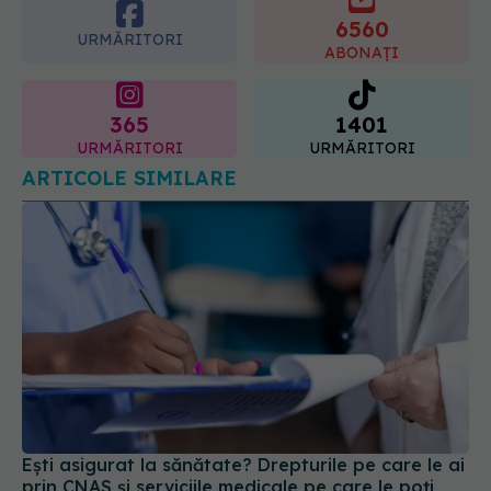
6560
09.08.2026, 15:14
URMĂRITORI
ABONAȚI
365
1401
URMĂRITORI
URMĂRITORI
ARTICOLE SIMILARE
Ești asigurat la sănătate? Drepturile pe care le ai
prin CNAS și serviciile medicale pe care le poți