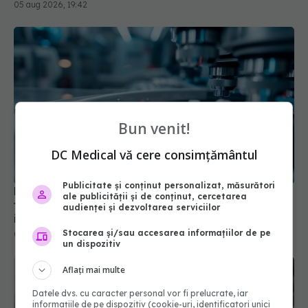
Bun venit!
DC Medical vă cere consimțământul
Pacienții ar putea avea acces mai rapid la
Publicitate și conținut personalizat, măsurători
tratamente. UNIFARM anunță un parteneriat
ale publicității și de conținut, cercetarea
audienței și dezvoltarea serviciilor
important
04 aug 2026, 12:30
Stocarea și/sau accesarea informațiilor de pe
un dispozitiv
Aflați mai multe
Datele dvs. cu caracter personal vor fi prelucrate, iar
informațiile de pe dispozitiv (cookie-uri, identificatori unici