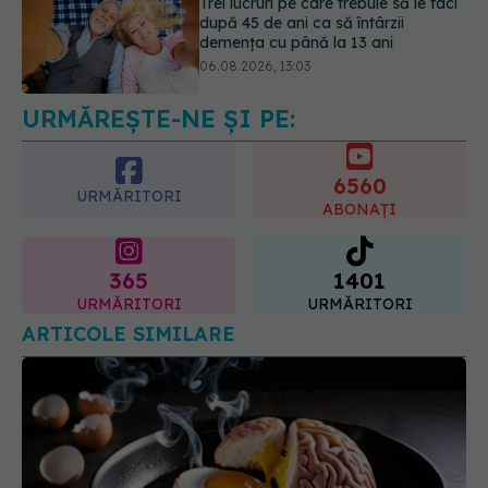
Colebil și Panzcebil, blocate
temporar în farmacii. ANMDMR
explică de ce a luat măsura
06.08.2026, 16:37
URMĂREȘTE-NE ȘI PE:
6560
URMĂRITORI
ABONAȚI
365
1401
URMĂRITORI
URMĂRITORI
ARTICOLE SIMILARE