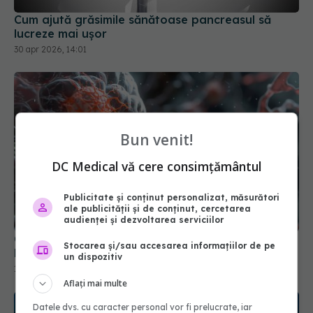
Cum ajută grăsimile sănătoase pancreasul să
lucreze mai ușor
30 apr 2026, 14:01
Bun venit!
DC Medical vă cere consimțământul
Publicitate și conținut personalizat, măsurători
ale publicității și de conținut, cercetarea
audienței și dezvoltarea serviciilor
Cum ajunge cancerul de colon să dea metastaze
Stocarea și/sau accesarea informațiilor de pe
la ficat. Ce au descoperit cercetătorii
un dispozitiv
13 mar 2026, 19:14
Aflați mai multe
Datele dvs. cu caracter personal vor fi prelucrate, iar