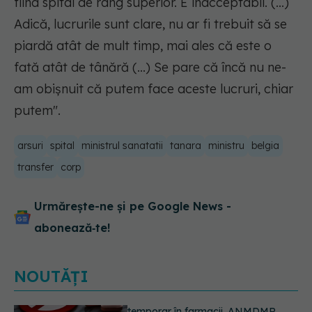
fiind spital de rang superior. E inacceptabil. (...)
Adică, lucrurile sunt clare, nu ar fi trebuit să se
piardă atât de mult timp, mai ales că este o
fată atât de tânără (...) Se pare că încă nu ne-
am obişnuit că putem face aceste lucruri, chiar
putem"
.
arsuri
spital
ministrul sanatatii
tanara
ministru
belgia
transfer
corp
Urmărește-ne și pe Google News -
abonează‑te!
NOUTĂȚI