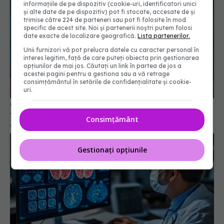
informațiile de pe dispozitiv (cookie-uri, identificatori unici
și alte date de pe dispozitiv) pot fi stocate, accesate de și
trimise către 224 de parteneri sau pot fi folosite în mod
specific de acest site. Noi și partenerii noștri putem folosi
date exacte de localizare geografică.
Lista partenerilor.
Unii furnizori vă pot prelucra datele cu caracter personal în
interes legitim, față de care puteți obiecta prin gestionarea
opțiunilor de mai jos. Căutați un link în partea de jos a
acestei pagini pentru a gestiona sau a vă retrage
consimțământul în setările de confidențialitate și cookie-
uri.
Ce trebuie să știi despre dezinfectanți. Cât de
toxici sunt
Consimțământ
01 apr 2026, 14:06
Gestionați opțiunile