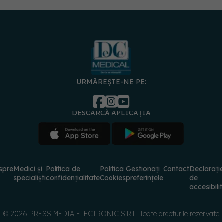
URMĂREȘTE-NE PE:
DESCARCĂ APLICAȚIA
spre
Medici și
Politica de
Politica
Gestionați
Contact
Declarați
specialiști
confidențialitate
Cookies
preferințele
de
accesibili
© 2026 PRESS MEDIA ELECTRONIC S.R.L. Toate drepturile rezervate