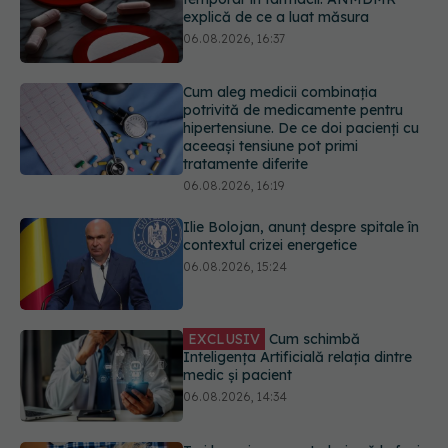
Cum aleg medicii combinația
potrivită de medicamente pentru
hipertensiune. De ce doi pacienți cu
aceeași tensiune pot primi
tratamente diferite
06.08.2026, 16:19
Ilie Bolojan, anunț despre spitale în
contextul crizei energetice
06.08.2026, 15:24
EXCLUSIV
Cum schimbă
Inteligența Artificială relația dintre
medic și pacient
06.08.2026, 14:34
Trei lucruri pe care trebuie să le faci
după 45 de ani ca să întârzii
demența cu până la 13 ani
06.08.2026, 13:03