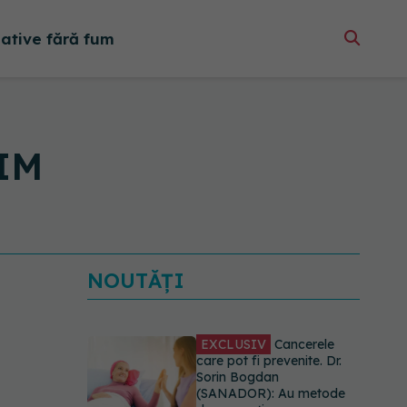
native fără fum
PIM
NOUTĂȚI
EXCLUSIV
Cancerele
care pot fi prevenite. Dr.
Sorin Bogdan
(SANADOR): Au metode