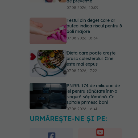
de prevenție
07.08.2026, 20:09
Testul din deget care ar
putea indica riscul pentru 8
boli majore
07.08.2026, 18:34
Dieta care poate crește
brusc colesterolul. Cine
este mai expus
07.08.2026, 17:22
PNRR: 174 de milioane de
lei pentru sănătate într-o
singură săptămână. Ce
spitale primesc bani
07.08.2026, 16:41
URMĂREȘTE-NE ȘI PE:
Ce spune culoarea ta
preferată despre vârsta
pe care o ai. Care este