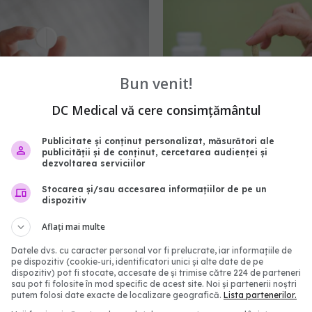
Bun venit!
DC Medical vă cere consimțământul
Publicitate și conținut personalizat, măsurători ale
mol din gunoaie de
Rybelsus, primul GLP-1 
publicității și de conținut, cercetarea audienței și
. coli, transformat în
din lume. Diferența dint
dezvoltarea serviciilor
" de medicamente
Rybelsus și Ozempic
Stocarea și/sau accesarea informațiilor de pe un
9:20
12 aug 2024, 12:16
dispozitiv
Aflați mai multe
Datele dvs. cu caracter personal vor fi prelucrate, iar informațiile de
pe dispozitiv (cookie-uri, identificatori unici și alte date de pe
dispozitiv) pot fi stocate, accesate de și trimise către 224 de parteneri
sau pot fi folosite în mod specific de acest site. Noi și partenerii noștri
putem folosi date exacte de localizare geografică.
Lista partenerilor.