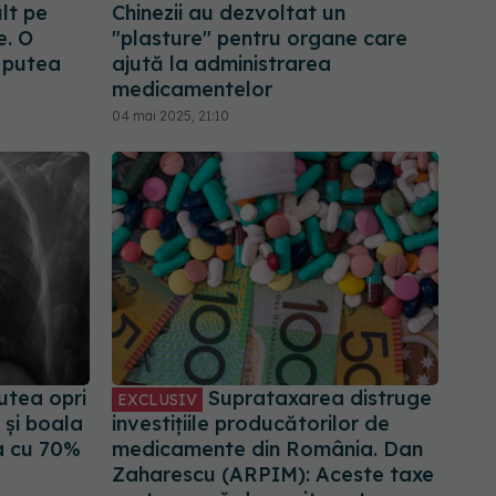
lt pe
Chinezii au dezvoltat un
. O
"plasture" pentru organe care
r putea
ajută la administrarea
medicamentelor
04 mai 2025, 21:10
utea opri
Suprataxarea distruge
EXCLUSIV
 și boala
investițiile producătorilor de
ea cu 70%
medicamente din România. Dan
Zaharescu (ARPIM): Aceste taxe