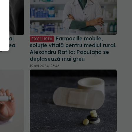
tm al
Farmaciile mobile,
EXCLUSIV
atarea
soluție vitală pentru mediul rural.
"
Alexandru Rafila: Populația se
deplasează mai greu
19 noi 2024, 23:43