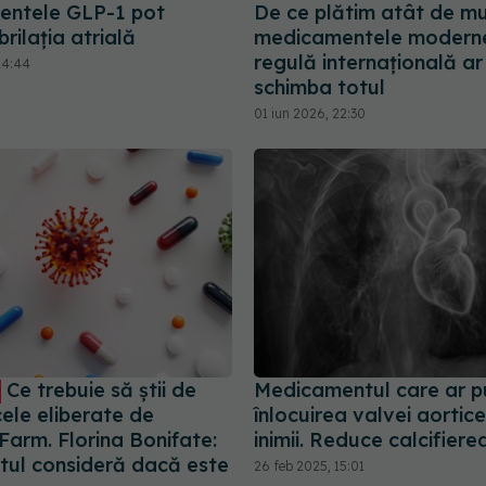
entele GLP-1 pot
De ce plătim atât de mu
brilația atrială
medicamentele moderne
regulă internațională a
14:44
schimba totul
01 iun 2026, 22:30
Ce trebuie să știi de
Medicamentul care ar p
cele eliberate de
înlocuirea valvei aortice
Farm. Florina Bonifate:
inimii. Reduce calcifier
tul consideră dacă este
26 feb 2025, 15:01