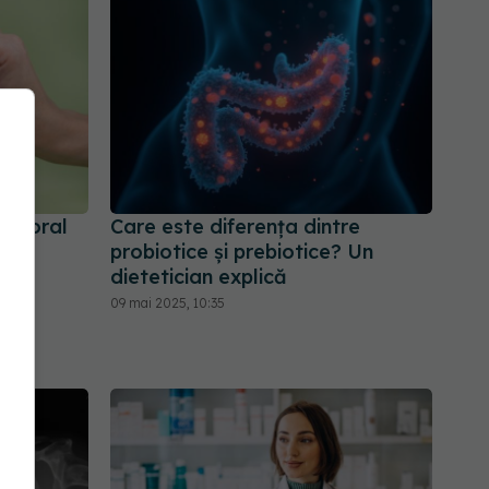
RA oral
Care este diferența dintre
re
probiotice și prebiotice? Un
dietetician explică
09 mai 2025, 10:35