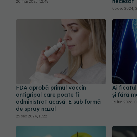
necesar
20 mai 2025, 12:49
03 dec 2024, 
FDA aprobă primul vaccin
Ai ficatu
antigripal care poate fi
și fără 
administrat acasă. E sub formă
16 iun 2026, 
de spray nazal
25 sep 2024, 11:22