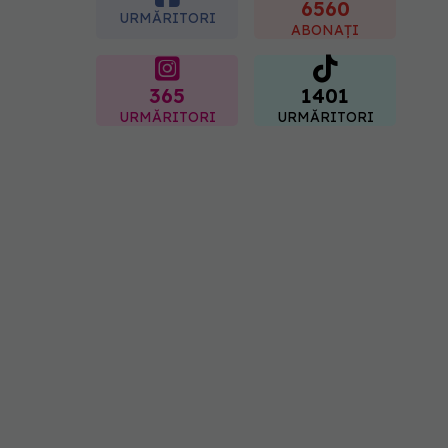
"codul cromatic" al
6560
URMĂRITORI
generațiilor
ABONAȚI
07.08.2026, 21:29
365
1401
URMĂRITORI
URMĂRITORI