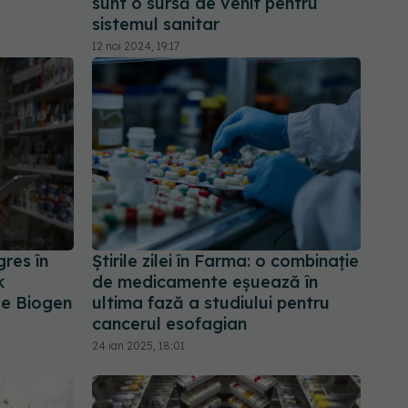
sunt o sursă de venit pentru
sistemul sanitar
12 noi 2024, 19:17
gres în
Știrile zilei în Farma: o combinație
k
de medicamente eșuează în
ge Biogen
ultima fază a studiului pentru
cancerul esofagian
24 ian 2025, 18:01