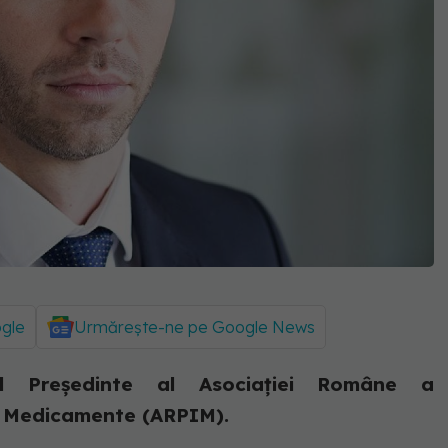
ogle
Urmărește-ne pe Google News
ul Președinte al Asociației Române a
de Medicamente (ARPIM).