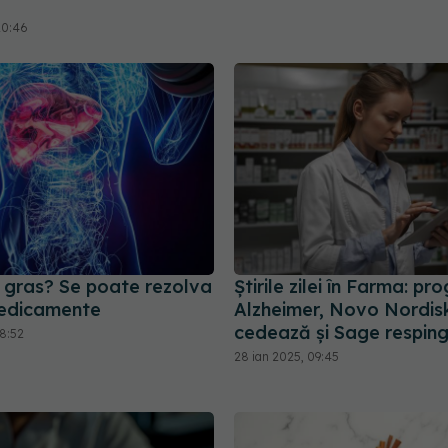
20:46
l gras? Se poate rezolva
Știrile zilei în Farma: pro
medicamente
Alzheimer, Novo Nordis
cedează și Sage respin
08:52
28 ian 2025, 09:45