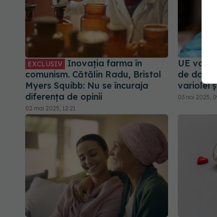
Inovația farma în
UE va pri
EXCLUSIV
comunism. Cătălin Radu, Bristol
de doze 
Myers Squibb: Nu se încuraja
variolei 
diferența de opinii
03 noi 2025, 0
02 mai 2025, 12:21