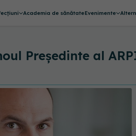
fecțiuni
Academia de sănătate
Evenimente
Alter
noul Președinte al AR