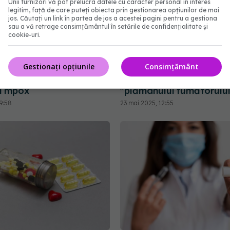
Unii furnizori vă pot prelucra datele cu caracter personal în interes
legitim, față de care puteți obiecta prin gestionarea opțiunilor de mai
jos. Căutați un link în partea de jos a acestei pagini pentru a gestiona
sau a vă retrage consimțământul în setările de confidențialitate și
cookie-uri.
mi până la 8 milioane
Medicamentul pentru as
Gestionați opțiunile
Consimțământ
de vaccin împotriva
GSK, aprobat pentru tr
și mpox
"plămânului fumătorului
9:58
23 mai 2025, 12:55