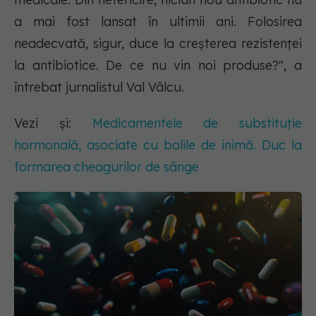
a mai fost lansat în ultimii ani. Folosirea
neadecvată, sigur, duce la creșterea rezistenței
la antibiotice. De ce nu vin noi produse?", a
întrebat jurnalistul Val Vâlcu.
Vezi și:
Medicamentele de substituție
hormonală, asociate cu bolile de inimă. Duc la
formarea cheagurilor de sânge