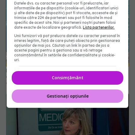
Datele dvs. cu caracter personal vor fi prelucrate, iar
informațiile de pe dispozitiv (cookie-uri, identificatori unici
și alte date de pe dispozitiv) pot fi stocate, accesate de și
trimise către 224 de parteneri sau pot fi folosite în mod
specific de acest site. Noi și partenerii noștri putem folosi
date exacte de localizare geografică.
Lista partenerilor.
Unii furnizori vă pot prelucra datele cu caracter personal în
interes legitim, față de care puteți obiecta prin gestionarea
opțiunilor de mai jos. Căutați un link în partea de jos a
acestei pagini pentru a gestiona sau a vă retrage
consimțământul în setările de confidențialitate și cookie-
uri.
Pericolul invizibil al sezonului cald. La ce să fii
atent dacă mergi la mare sau piscină
Consimțământ
09 aug 2025, 16:43
Gestionați opțiunile