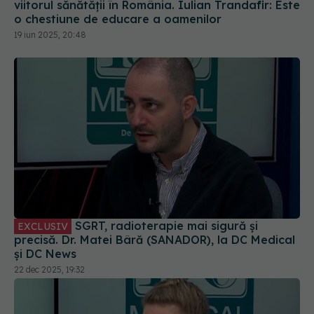
viitorul sănătății în România. Iulian Trandafir: Este
o chestiune de educare a oamenilor
19 iun 2025, 20:48
SGRT, radioterapie mai sigură și
EXCLUSIV
precisă. Dr. Matei Bâră (SANADOR), la DC Medical
și DC News
22 dec 2025, 19:32