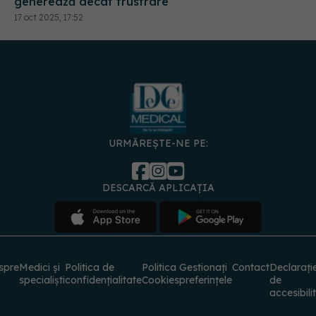
generează decât frustrare
17 oct 2025, 17:52
URMĂREȘTE-NE PE:
DESCARCĂ APLICAȚIA
spre
Medici și
Politica de
Politica
Gestionați
Contact
Declarați
specialiști
confidențialitate
Cookies
preferințele
de
accesibili