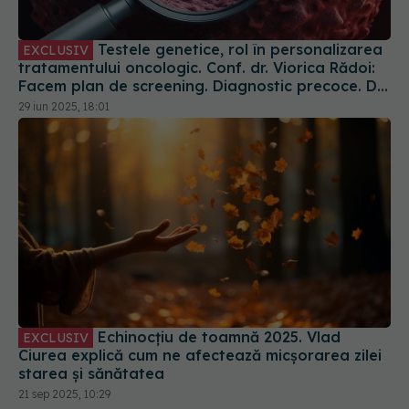
Testele genetice, rol în personalizarea
EXCLUSIV
tratamentului oncologic. Conf. dr. Viorica Rădoi:
Facem plan de screening. Diagnostic precoce. Dr.
Eduard Dănăilă: Sunt gratuite
29 iun 2025, 18:01
Echinocțiu de toamnă 2025. Vlad
EXCLUSIV
Ciurea explică cum ne afectează micșorarea zilei
starea și sănătatea
21 sep 2025, 10:29