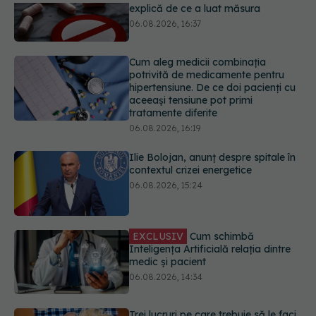
Cum aleg medicii combinația
potrivită de medicamente pentru
hipertensiune. De ce doi pacienți cu
aceeași tensiune pot primi
tratamente diferite
06.08.2026, 16:19
Ilie Bolojan, anunț despre spitale în
contextul crizei energetice
06.08.2026, 15:24
EXCLUSIV
Cum schimbă
Inteligența Artificială relația dintre
medic și pacient
06.08.2026, 14:34
Trei lucruri pe care trebuie să le faci
după 45 de ani ca să întârzii
demența cu până la 13 ani