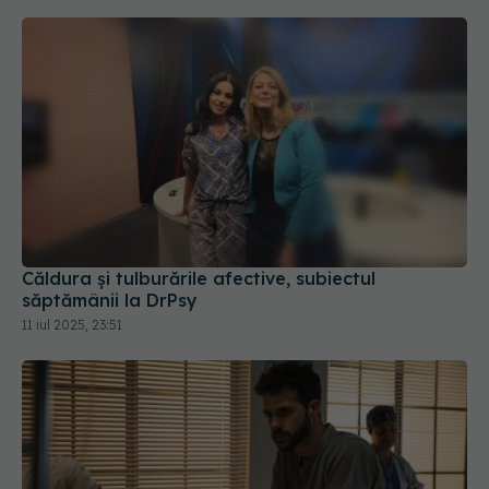
Căldura și tulburările afective, subiectul
săptămânii la DrPsy
11 iul 2025, 23:51