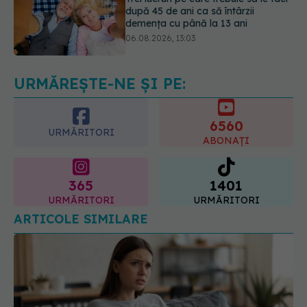
06.08.2026, 13:03
Colebil și Panzcebil, blocate
temporar în farmacii. ANMDMR
explică de ce a luat măsura
06.08.2026, 16:37
URMĂREȘTE-NE ȘI PE:
6560
URMĂRITORI
ABONAȚI
365
1401
URMĂRITORI
URMĂRITORI
ARTICOLE SIMILARE