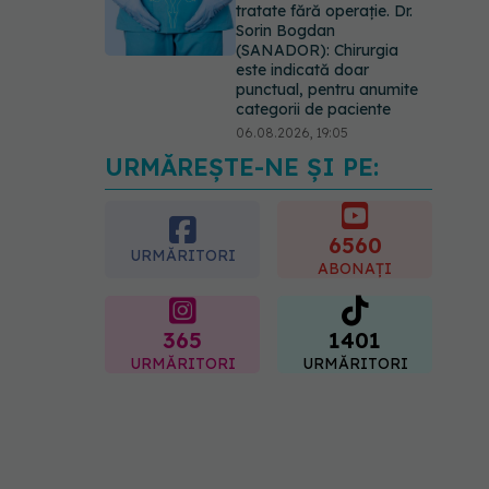
tratate fără operație. Dr.
Sorin Bogdan
(SANADOR): Chirurgia
este indicată doar
punctual, pentru anumite
categorii de paciente
06.08.2026, 19:05
URMĂREȘTE-NE ȘI PE:
EXCLUSIV
Brahiterapie
vs radioterapie externă în
cancerul ginecologic. Dr.
Sorin Bogdan (SANADOR)
6560
URMĂRITORI
explică diferența și cum
ABONAȚI
acționează tratamentul
06.08.2026, 22:49
365
1401
URMĂRITORI
URMĂRITORI