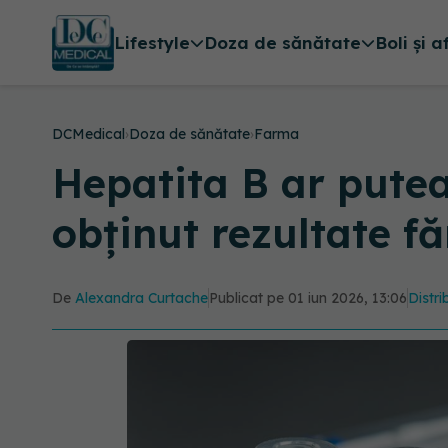
Lifestyle
Doza de sănătate
Boli și a
DCMedical
›
Doza de sănătate
›
Farma
Hepatita B ar putea
obținut rezultate f
De
Alexandra Curtache
Publicat pe 01 iun 2026, 13:06
Distri