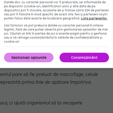
Datele dvs. cu caracter personal vor fi prelucrate, iar informațiile de
pe dispozitiv (cookie-uri, identificatori unici și alte date de pe
dispozitiv) pot fi stocate, accesate de și trimise către 224 de parteneri
sau pot fi folosite în mod specific de acest site. Noi și partenerii noștri
 medicament
putem folosi date exacte de localizare geografică.
Lista partenerilor.
Unii furnizori vă pot prelucra datele cu caracter personal în interes
legitim, față de care puteți obiecta prin gestionarea opțiunilor de mai
 de tratamentele disponibile în prezent.
jos. Căutați un link în partea de jos a acestei pagini pentru a gestiona
sau a vă retrage consimțământul în setările de confidențialitate și
cookie-uri.
er al virusului și reduce producția proteinelor
elași timp, stimulează răspunsul imun al
Gestionați opțiunile
Consimțământ
entul pare să fie preluat de macrofage, celule
 reprezintă prima linie de apărare împotriva
usul, ci ajută organismul să își recapete