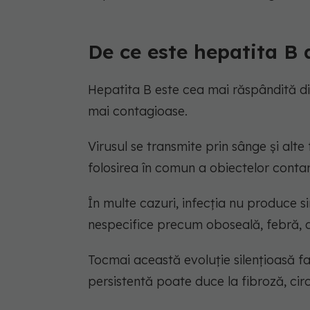
De ce este hepatita B 
Hepatita B este cea mai răspândită din
mai contagioase.
Virusul se transmite prin sânge și alte 
folosirea în comun a obiectelor contam
În multe cazuri, infecția nu produce
nespecifice precum oboseală, febră, d
Tocmai această evoluție silențioasă f
persistentă poate duce la fibroză, ciro