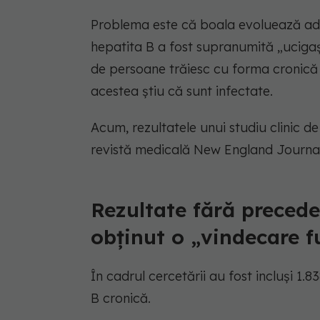
Problema este că boala evoluează ade
hepatita B a fost supranumită „ucigașu
de persoane trăiesc cu forma cronică a
acestea știu că sunt infectate.
Acum, rezultatele unui studiu clinic de
revistă medicală New England Journal
Rezultate fără precede
obținut o „vindecare f
În cadrul cercetării au fost incluși 1.8
B cronică.