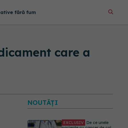
native fără fum
edicament care a
NOUTĂȚI
EXCLUSIV
De ce unele
paciente cu cancer de col