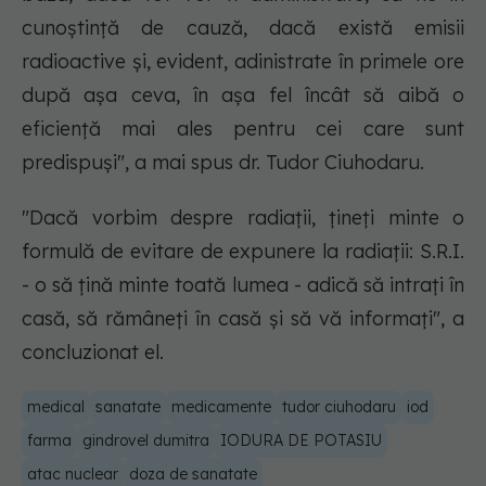
cunoștință de cauză, dacă există emisii
radioactive și, evident, adinistrate în primele ore
după așa ceva, în așa fel încât să aibă o
eficiență mai ales pentru cei care sunt
predispuși", a mai spus dr. Tudor Ciuhodaru.
"Dacă vorbim despre radiații, țineți minte o
formulă de evitare de expunere la radiații: S.R.I.
- o să țină minte toată lumea - adică să intrați în
casă, să rămâneți în casă și să vă informați", a
concluzionat el.
medical
sanatate
medicamente
tudor ciuhodaru
iod
farma
gindrovel dumitra
IODURA DE POTASIU
atac nuclear
doza de sanatate