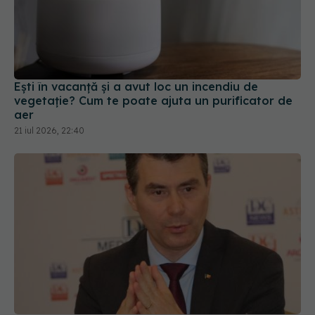
Ești în vacanță și a avut loc un incendiu de
vegetație? Cum te poate ajuta un purificator de
aer
21 iul 2026, 22:40
Din 1 septembrie, românii vor avea portofel
digital de sănătate. Ce este "E-Sănătatea Mea" și
ce beneficii aduce pacienților