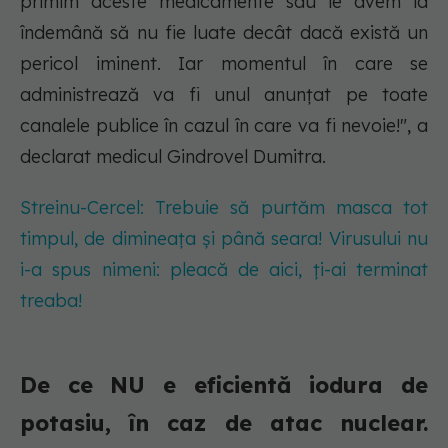
primim aceste medicamente sau le avem la
îndemână să nu fie luate decât dacă există un
pericol iminent. Iar momentul în care se
administrează va fi unul anunţat pe toate
canalele publice în cazul în care va fi nevoie!", a
declarat medicul Gindrovel Dumitra.
Streinu-Cercel: Trebuie să purtăm masca tot
timpul, de dimineaţa şi până seara! Virusului nu
i-a spus nimeni: pleacă de aici, ţi-ai terminat
treaba!
De ce NU e eficientă iodura de
potasiu, în caz de atac nuclear.