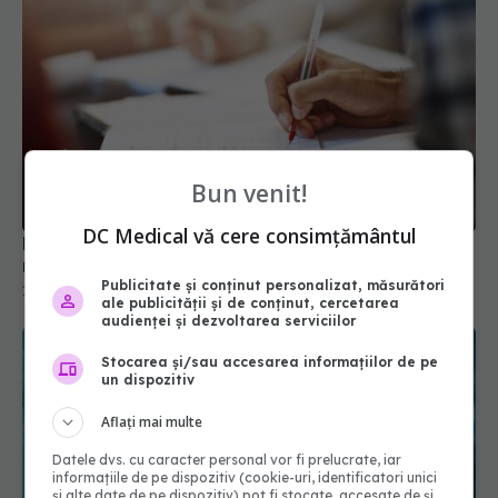
Ministerul Sănătății schimbă complet examenul de
Bun venit!
medic specialist
DC Medical vă cere consimțământul
15 iul 2026, 15:57
Publicitate și conținut personalizat, măsurători
ale publicității și de conținut, cercetarea
audienței și dezvoltarea serviciilor
Stocarea și/sau accesarea informațiilor de pe
un dispozitiv
Aflați mai multe
Datele dvs. cu caracter personal vor fi prelucrate, iar
informațiile de pe dispozitiv (cookie-uri, identificatori unici
și alte date de pe dispozitiv) pot fi stocate, accesate de și