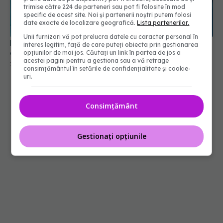
trimise către 224 de parteneri sau pot fi folosite în mod
specific de acest site. Noi și partenerii noștri putem folosi
Harta noilor spitale construite prin PNRR. Ce
date exacte de localizare geografică.
Lista partenerilor.
orașe vor avea unități medicale moderne
Unii furnizori vă pot prelucra datele cu caracter personal în
28 iul 2026, 11:33
interes legitim, față de care puteți obiecta prin gestionarea
opțiunilor de mai jos. Căutați un link în partea de jos a
acestei pagini pentru a gestiona sau a vă retrage
consimțământul în setările de confidențialitate și cookie-
uri.
Consimțământ
Gestionați opțiunile