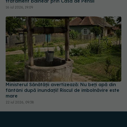
Ministerul Sănătății avertizează: Nu beți apă din
fântâni după inundații! Riscul de îmbolnăvire este
mare
22 iul 2026, 09:38