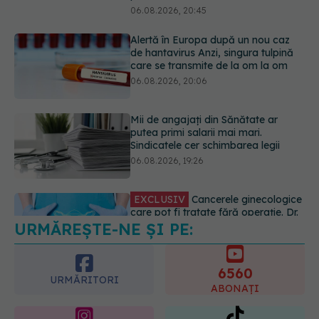
Mii de angajați din Sănătate ar
putea primi salarii mai mari.
Sindicatele cer schimbarea legii
06.08.2026, 19:26
EXCLUSIV
Cancerele ginecologice
care pot fi tratate fără operație. Dr.
Sorin Bogdan (SANADOR): Chirurgia
este indicată doar punctual, pentru
anumite categorii de paciente
06.08.2026, 19:05
URMĂREȘTE-NE ȘI PE:
EXCLUSIV
Brahiterapie vs
radioterapie externă în cancerul
ginecologic. Dr. Sorin Bogdan
6560
(SANADOR) explică diferența și
URMĂRITORI
cum acționează tratamentul
ABONAȚI
06.08.2026, 22:49
365
1401
URMĂRITORI
URMĂRITORI