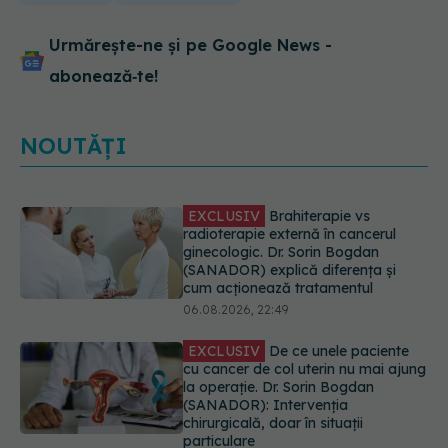
Urmărește-ne și pe Google News -
abonează‑te!
NOUTĂȚI
EXCLUSIV
De ce unele paciente
cu cancer de col uterin nu mai ajung
la operație. Dr. Sorin Bogdan
(SANADOR): Intervenția
chirurgicală, doar în situații
particulare
06.08.2026, 20:45
Alertă în Europa după un nou caz
de hantavirus Anzi, singura tulpină
care se transmite de la om la om
06.08.2026, 20:06