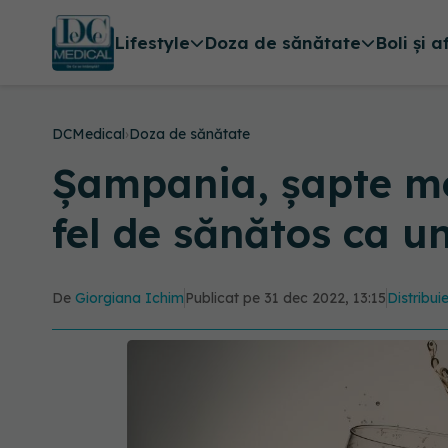
Lifestyle
Doza de sănătate
Boli și a
DCMedical
›
Doza de sănătate
Șampania, șapte mo
fel de sănătos ca u
De
Giorgiana Ichim
Publicat pe 31 dec 2022, 13:15
Distribui