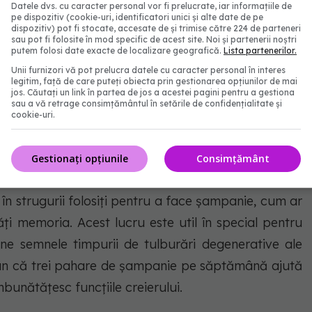
Datele dvs. cu caracter personal vor fi prelucrate, iar informațiile de
pe dispozitiv (cookie-uri, identificatori unici și alte date de pe
eutate
dispozitiv) pot fi stocate, accesate de și trimise către 224 de parteneri
sau pot fi folosite în mod specific de acest site. Noi și partenerii noștri
putem folosi date exacte de localizare geografică.
Lista partenerilor.
între ele. În timp ce împărtășesc multe asemănări,
Unii furnizori vă pot prelucra datele cu caracter personal în interes
legitim, față de care puteți obiecta prin gestionarea opțiunilor de mai
ține calorii, oferind 80 pe pahar în comparație cu
jos. Căutați un link în partea de jos a acestei pagini pentru a gestiona
sau a vă retrage consimțământul în setările de confidențialitate și
t lucru înseamnă că șampania este mai bună pentru
cookie-uri.
Gestionați opțiunile
Consimțământ
 în strugurii folosiți pentru a face șampanie, cum ar
ăți memoria. Acest lucru este util în special pentru
ne semnele timpurii de tulburări degenerative ale
spun că trei pahare de șampanie pe săptămână ajută
bunătățesc funcțiile creierului.