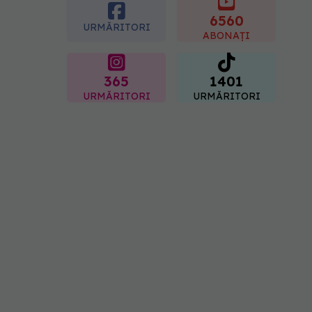
placentară și modifica
hormonii
6560
URMĂRITORI
08.08.2026, 18:00
ABONAȚI
365
1401
URMĂRITORI
URMĂRITORI