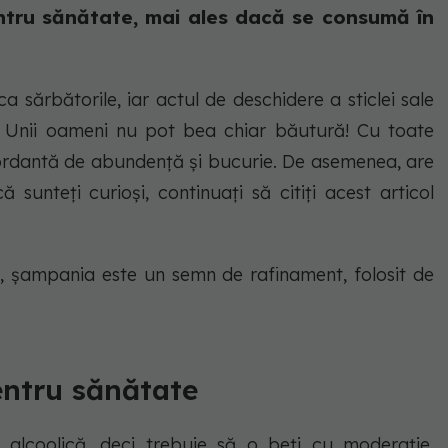
pentru sănătate, mai ales dacă se consumă în
 sărbătorile, iar actul de deschidere a sticlei sale
i. Unii oameni nu pot bea chiar băutură! Cu toate
rdantă de abundență și bucurie. De asemenea, are
 sunteți curioși, continuați să citiți acest articol
șampania este un semn de rafinament, folosit de
entru sănătate
 alcoolică, deci trebuie să o beți cu moderație.