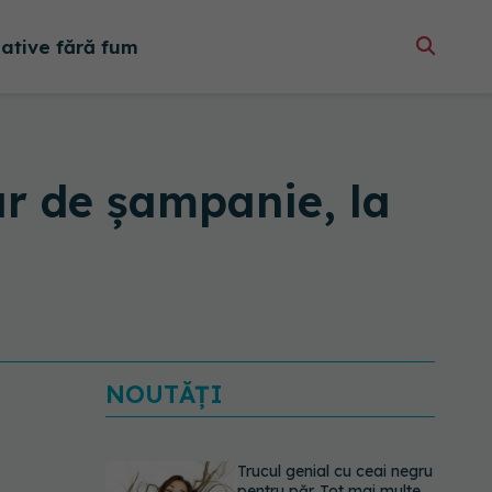
native fără fum
r de șampanie, la
NOUTĂȚI
Trucul genial cu ceai negru
pentru păr. Tot mai multe