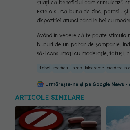
știați că beneficiul care stimulează 
Este o sursă bună de zinc, potasiu ș
dispoziției atunci când le bei cu moder
Având în vedere că te poate stimula m
bucuri de un pahar de șampanie, indi
să-l consumați cu moderație, totuși, p
diabet
medical
inima
kilograme
pierdere in 
Urmărește-ne și pe Google News - 
ARTICOLE SIMILARE