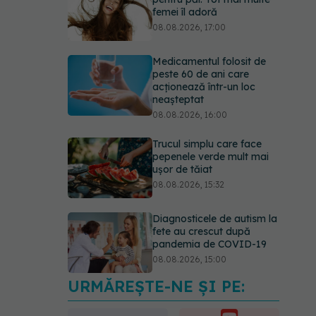
femei îl adoră
08.08.2026, 17:00
Medicamentul folosit de
peste 60 de ani care
acționează într-un loc
neașteptat
08.08.2026, 16:00
Trucul simplu care face
pepenele verde mult mai
ușor de tăiat
08.08.2026, 15:32
Diagnosticele de autism la
fete au crescut după
pandemia de COVID-19
08.08.2026, 15:00
URMĂREȘTE-NE ȘI PE:
Microplasticele pot
traversa bariera