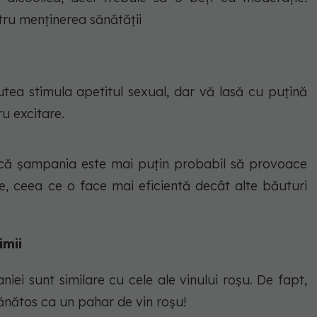
tru menținerea sănătății
utea stimula apetitul sexual, dar vă lasă cu puțină
ru excitare.
t că șampania este mai puțin probabil să provoace
e, ceea ce o face mai eficientă decât alte băuturi
imii
iei sunt similare cu cele ale vinului roșu. De fapt,
ănătos ca un pahar de vin roșu!