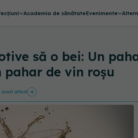
fecțiuni
Academia de sănătate
Evenimente
Alter
tive să o bei: Un paha
n pahar de vin roșu
e acest articol