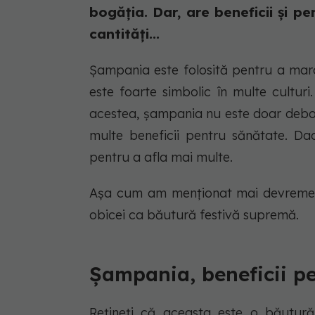
bogăția. Dar, are beneficii și 
cantități...
Șampania este folosită pentru a marca
este foarte simbolic în multe cultur
acestea, șampania nu este doar debo
multe beneficii pentru sănătate. Dacă
pentru a afla mai multe.
Așa cum am menționat mai devreme, 
obicei ca băutură festivă supremă.
Șampania, beneficii p
Rețineți că aceasta este o băutură