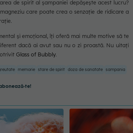
starea de spirit al șampaniei depășește acest lucru?
i magneziu care poate crea o senzație de ridicare a
ație.
ental și emoțional, îți oferă mai multe motive să te
ferent dacă ai avut sau nu o zi proastă. Nu uitați
otrivit
Glass of Bubbly
.
greutate
memorie
stare de spirit
doza de sanatate
sampania
abonează‑te!