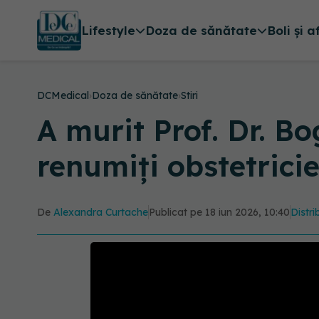
Lifestyle
Doza de sănătate
Boli și a
DCMedical
›
Doza de sănătate
›
Stiri
A murit Prof. Dr. B
renumiți obstetrici
De
Alexandra Curtache
Publicat pe 18 iun 2026, 10:40
Distri