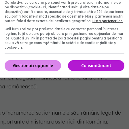
Datele dvs. cu caracter personal vor fi prelucrate, iar informațiile de
tantă pentru transformările sistemului sanitar
pe dispozitiv (cookie-uri, identificatori unici și alte date de pe
dispozitiv) pot fi stocate, accesate de și trimise către 224 de parteneri
sau pot fi folosite în mod specific de acest site. Noi și partenerii noștri
putem folosi date exacte de localizare geografică.
Lista partenerilor.
1992-1996 și senator în legislatura 1996-2000 în
Unii furnizori vă pot prelucra datele cu caracter personal în interes
legitim, față de care puteți obiecta prin gestionarea opțiunilor de mai
D București.
jos. Căutați un link în partea de jos a acestei pagini pentru a gestiona
sau a vă retrage consimțământul în setările de confidențialitate și
cookie-uri.
l obstetricii românești
Gestionați opțiunile
Consimțământ
 Prof. Dr. Bogdan Marinescu rămâne una dintre
ina românească.
sub îndrumarea sa, iar numele său rămâne legat de
portante din istoria obstetricii din România.