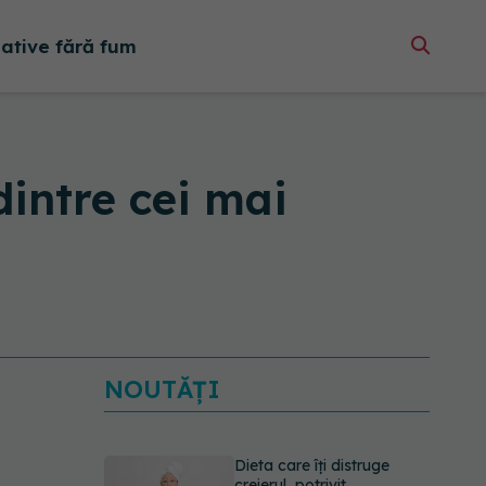
native fără fum
dintre cei mai
NOUTĂȚI
Dieta care îți distruge
creierul, potrivit