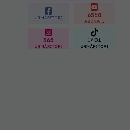
caloriile ca să slăbim? Ce
se schimbă în era
medicamentelor GLP-1
6560
URMĂRITORI
09.08.2026, 12:00
ABONAȚI
365
1401
URMĂRITORI
URMĂRITORI