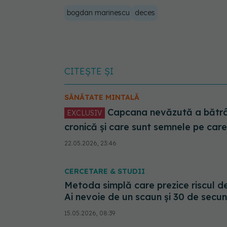
bogdan marinescu
deces
CITEȘTE ȘI
SĂNĂTATE MINTALĂ
Capcana nevăzută a bătrâneții. Cum ucide singurătatea
EXCLUSIV
cronică și care sunt semnele pe car
22.05.2026, 23:46
CERCETARE & STUDII
Metoda simplă care prezice riscul d
Ai nevoie de un scaun și 30 de secu
15.05.2026, 08:39