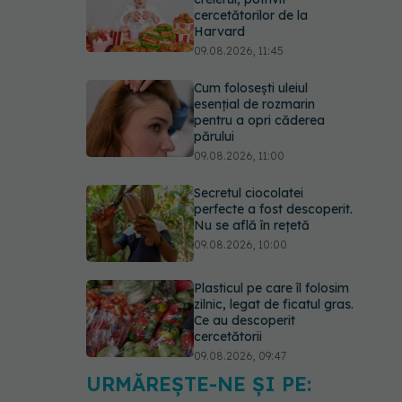
cercetătorilor de la
Harvard
09.08.2026, 11:45
Cum folosești uleiul
esențial de rozmarin
pentru a opri căderea
părului
09.08.2026, 11:00
Secretul ciocolatei
perfecte a fost descoperit.
Nu se află în rețetă
09.08.2026, 10:00
Plasticul pe care îl folosim
zilnic, legat de ficatul gras.
Ce au descoperit
cercetătorii
09.08.2026, 09:47
URMĂREȘTE-NE ȘI PE:
Mai trebuie să numărăm