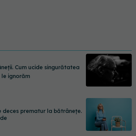
e le ignorăm
e deces prematur la bătrânețe.
nde