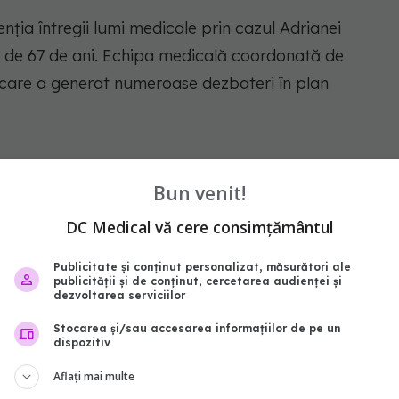
nția întregii lumi medicale prin cazul Adrianei
ta de 67 de ani. Echipa medicală coordonată de
 care a generat numeroase dezbateri în plan
ei Eliza, copilul născut în urma acelui caz devenit
Bun venit!
DC Medical vă cere consimțământul
Publicitate și conținut personalizat, măsurători ale
ății și parlamentar al
publicității și de conținut, cercetarea audienței și
dezvoltarea serviciilor
Stocarea și/sau accesarea informațiilor de pe un
dispozitiv
 Marinescu a avut și o carieră în administrația
Aflați mai multe
l Sănătății în perioada 28 iunie 1990 - 16