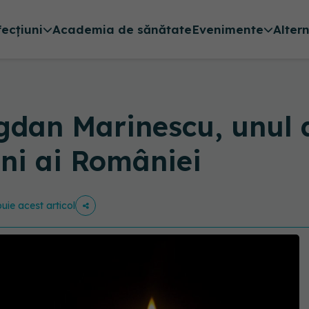
fecțiuni
Academia de sănătate
Evenimente
Alter
ogdan Marinescu, unul 
eni ai României
buie acest articol