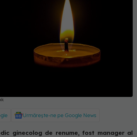
ik
ogle
Urmărește-ne pe Google News
edic ginecolog de renume, fost manager al