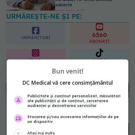
07.08.2026, 15:14
URMĂREȘTE-NE ȘI PE:
6560
URMĂRITORI
ABONAȚI
365
1401
URMĂRITORI
URMĂRITORI
Bun venit!
ARTICOLE SIMILARE
DC Medical vă cere consimțământul
Publicitate și conținut personalizat, măsurători
ale publicității și de conținut, cercetarea
audienței și dezvoltarea serviciilor
Stocarea și/sau accesarea informațiilor de pe
un dispozitiv
Aflați mai multe