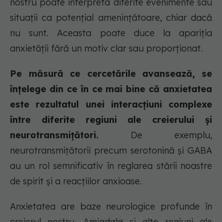
nostru poate interpreta diferite evenimente sau
situații ca potențial amenințătoare, chiar dacă
nu sunt. Aceasta poate duce la apariția
anxietății fără un motiv clar sau proporționat.
Pe măsură ce cercetările avansează, se
înțelege din ce în ce mai bine că anxietatea
este rezultatul unei interacțiuni complexe
între diferite regiuni ale creierului și
neurotransmițători.
De exemplu,
neurotransmițătorii precum serotonină și GABA
au un rol semnificativ în reglarea stării noastre
de spirit și a reacțiilor anxioase.
Anxietatea are baze neurologice profunde în
creierul nostru. Amigdala și alte regiuni ale