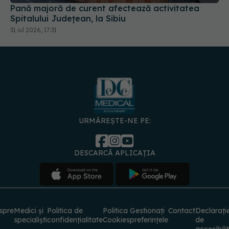
Pană majoră de curent afectează activitatea
Spitalului Județean, la Sibiu
31 iul 2026, 17:31
URMĂREȘTE-NE PE:
DESCARCĂ APLICAȚIA
spre
Medici și
Politica de
Politica
Gestionați
Contact
Declarați
specialiști
confidențialitate
Cookies
preferințele
de