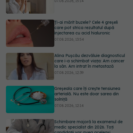
injectarea cu acid hialuronic
07.08.2026, 13:54
Alina Pușcău dezvăluie diagnosticul
care i-a schimbat viața: Am cancer
la sân. Am intrat în metastază
07.08.2026, 12:39
Greșeala care îți crește tensiunea
arterială. Nu este doar sarea din
solniță
07.08.2026, 12:14
Schimbare majoră la examenul de
medic specialist din 2026. Toți
candidații vor avea aceleași
subiecte
07.08.2026, 11:52
Cât durează simptomele
menopauzei?