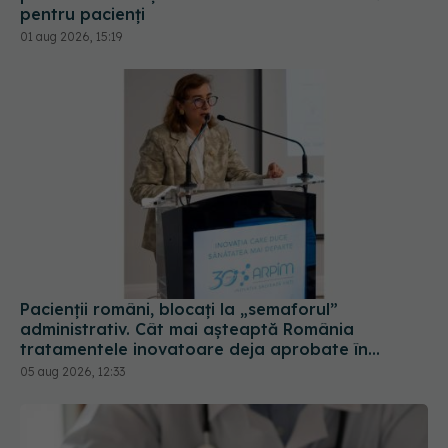
pentru pacienți
01 aug 2026, 15:19
Pacienții români, blocați la „semaforul”
administrativ. Cât mai așteaptă România
tratamentele inovatoare deja aprobate în
Europa
05 aug 2026, 12:33