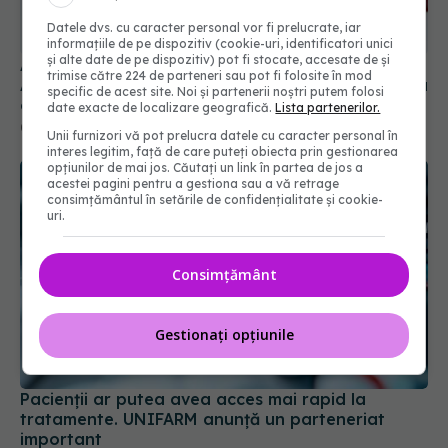
Datele dvs. cu caracter personal vor fi prelucrate, iar
informațiile de pe dispozitiv (cookie-uri, identificatori unici
și alte date de pe dispozitiv) pot fi stocate, accesate de și
Alertă în Europa după un nou caz de hantavirus
trimise către 224 de parteneri sau pot fi folosite în mod
Anzi, singura tulpină care se transmite de la om la
specific de acest site. Noi și partenerii noștri putem folosi
om
date exacte de localizare geografică.
Lista partenerilor.
06 aug 2026, 20:06
Unii furnizori vă pot prelucra datele cu caracter personal în
interes legitim, față de care puteți obiecta prin gestionarea
opțiunilor de mai jos. Căutați un link în partea de jos a
acestei pagini pentru a gestiona sau a vă retrage
consimțământul în setările de confidențialitate și cookie-
uri.
Consimțământ
Gestionați opțiunile
Pacienții ar putea avea acces mai rapid la
tratamente. UNIFARM anunță un parteneriat
important