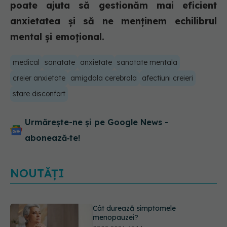
poate ajuta să gestionăm mai eficient
anxietatea și să ne menținem echilibrul
mental și emoțional.
medical
sanatate
anxietate
sanatate mentala
creier anxietate
amigdala cerebrala
afectiuni creieri
stare disconfort
Urmărește-ne și pe Google News -
abonează‑te!
NOUTĂȚI
Ți-ai mărit buzele? Cele 4 greșeli
care pot strica rezultatul după