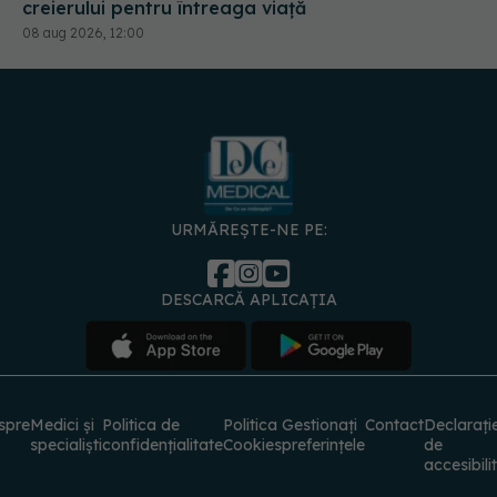
creierului pentru întreaga viață
08 aug 2026, 12:00
URMĂREȘTE-NE PE:
DESCARCĂ APLICAȚIA
spre
Medici și
Politica de
Politica
Gestionați
Contact
Declarați
specialiști
confidențialitate
Cookies
preferințele
de
accesibili