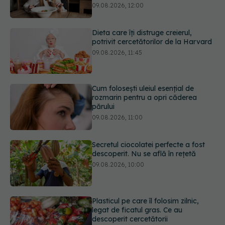
Cum folosești uleiul esențial de
rozmarin pentru a opri căderea
părului
09.08.2026, 11:00
Secretul ciocolatei perfecte a fost
descoperit. Nu se află în rețetă
09.08.2026, 10:00
Plasticul pe care îl folosim zilnic,
legat de ficatul gras. Ce au
descoperit cercetătorii
09.08.2026, 09:47
Mai trebuie să numărăm caloriile ca
să slăbim? Ce se schimbă în era
medicamentelor GLP-1