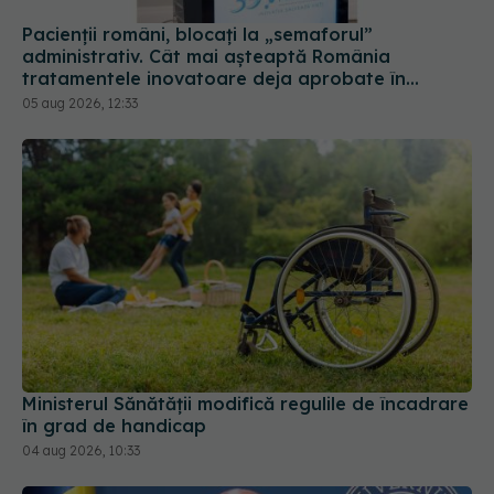
Pacienții români, blocați la „semaforul”
administrativ. Cât mai așteaptă România
tratamentele inovatoare deja aprobate în
Europa
05 aug 2026, 12:33
Ministerul Sănătății modifică regulile de încadrare
în grad de handicap
04 aug 2026, 10:33