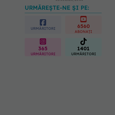
URMĂREȘTE-NE ȘI PE:
Cum folosești uleiul
esențial de rozmarin
pentru a opri căderea
părului
6560
URMĂRITORI
09.08.2026, 11:00
ABONAȚI
365
1401
URMĂRITORI
URMĂRITORI