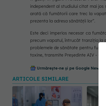
independent al studiului citat mai jos 
arată că fumătorii care trec la vapat
prezenta la adresa sănătății lor
”.
Este deci imperios necesar ca fumători
precum vapatul, întrucât tranziția l
problemele de sănătate pentru fumăto
toxine, transmite Președinte AIV - Cip
Urmărește-ne și pe Google News - 
ARTICOLE SIMILARE