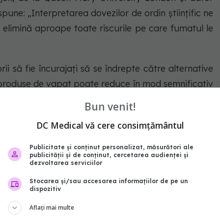
spune: „
Interpretarea dovezilor de ordin științific ne
 elimină aproape toate riscurile pe care fumatul le
i să fie încurajați să se îndrepte către alternative
a produse de vapat poate reduce în mod semnificativ
ri, prin expunere mult mai redusă la carcinogeni și
Bun venit!
rian Boboi.
DC Medical vă cere consimțământul
abonează‑te!
Publicitate și conținut personalizat, măsurători ale
publicității și de conținut, cercetarea audienței și
dezvoltarea serviciilor
Stocarea și/sau accesarea informațiilor de pe un
dispozitiv
Aflați mai multe