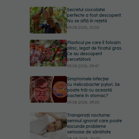
Secretul ciocolatei
perfecte a fost descoperit.
Nu se află în rețetă
09.08.2026, 10:00
Plasticul pe care îl folosim
zilnic, legat de ficatul gras.
Ce au descoperit
cercetătorii
09.08.2026, 09:47
Simptomele infecției
cu Helicobacter pylori. Se
poate trăi cu această
bacterie în stomac?
09.08.2026, 09:00
Transpirații nocturne:
semnul ignorat care poate
ascunde probleme
serioase de sănătate
08.08.2026, 20:00