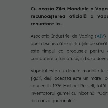
Cu ocazia Zilei Mondiale a Vapat
recunoașterea oficială a va
renunțare la...
Asociația Industriei de Vaping (
AIV
)
apel deschis către instituțiile de să
este timpul ca produsele pentru va
combatere a fumatului, în baza dovezil
Vapatul este nu doar o modalitate d
țigări, deși aceasta este un mare câ
spunea în 1976 Michael Russell, tatăl
inventatorul gumei cu nicotină: "Oa
din cauza gudronului".