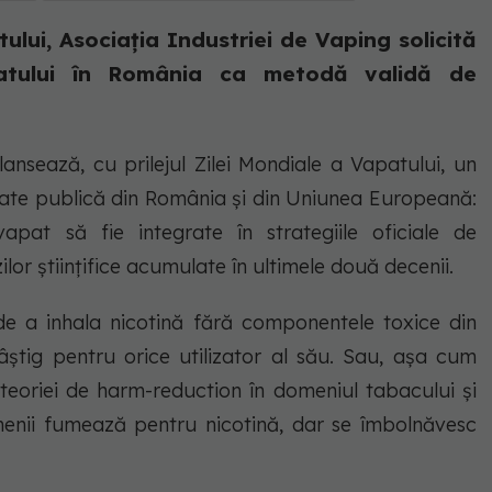
ului, Asociația Industriei de Vaping solicită
patului în România ca metodă validă de
 lansează, cu prilejul Zilei Mondiale a Vapatului, un
nătate publică din România și din Uniunea Europeană:
pat să fie integrate în strategiile oficiale de
or științifice acumulate în ultimele două decenii.
e a inhala nicotină fără componentele toxice din
știg pentru orice utilizator al său. Sau, așa cum
 teoriei de harm-reduction în domeniul tabacului și
menii fumează pentru nicotină, dar se îmbolnăvesc