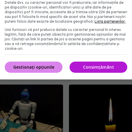
Datele dvs. cu caracter personal vor fi prelucrate, iar informațiile de
pe dispozitiv (cookie-uri, identificatori unici și alte date de pe
dispozitiv) pot fi stocate, accesate de și trimise către 224 de parteneri
sau pot fi folosite în mod specific de acest site. Noi și partenerii noștri
putem folosi date exacte de localizare geografică.
Lista partenerilor.
Unii furnizori vă pot prelucra datele cu caracter personal în interes
legitim, față de care puteți obiecta prin gestionarea opțiunilor de mai
jos. Căutați un link în partea de jos a acestei pagini pentru a gestiona
asivă de bani în
Alina Pușcău, diagnosti
sau a vă retrage consimțământul în setările de confidențialitate și
 din România. Ministerul
devastator! Am cinci tum
cookie-uri.
 a atins o rată record
boala a ajuns la oase
bție PNRR de peste
04 aug 2026, 11:27
Gestionați opțiunile
Consimțământ
6:09