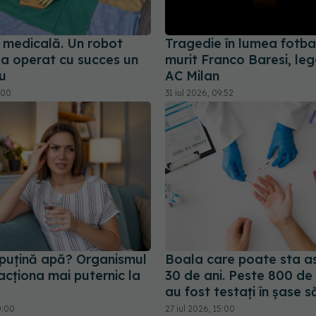
 medicală. Un robot
Tragedie în lumea fotbal
a operat cu succes un
murit Franco Baresi, leg
u
AC Milan
:00
31 iul 2026, 09:52
 puțină apă? Organismul
Boala care poate sta a
acționa mai puternic la
30 de ani. Peste 800 de
au fost testați în șase 
0:00
27 iul 2026, 15:00