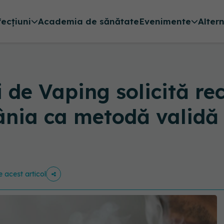
fecțiuni
Academia de sănătate
Evenimente
Alter
i de Vaping solicită re
ânia ca metodă validă 
e acest articol