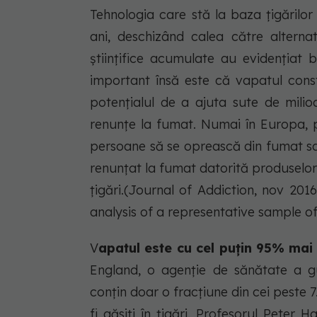
Tehnologia care stă la baza țigărilo
ani, deschizând calea către alterna
științifice acumulate au evidențiat 
important însă este că vapatul const
potențialul de a ajuta sute de mili
renunțe la fumat. Numai în Europa, 
persoane să se oprească din fumat sau
renunțat la fumat datorită produselor
țigări.(Journal of Addiction, nov 201
analysis of a representative sample o
V
apatul este cu cel puțin 95% mai
England, o agenție de sănătate a g
conțin doar o fracțiune din cei peste 
fi găsiți în țigări. Profesorul Peter