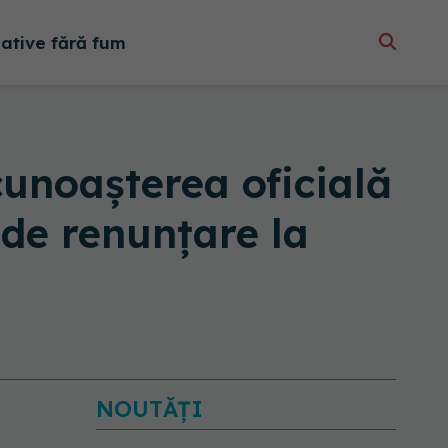
native fără fum
cunoașterea oficială
de renunțare la
NOUTĂȚI