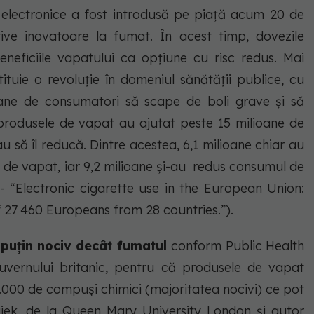
r electronice a fost introdusă pe piață acum 20 de
tive inovatoare la fumat. În acest timp, dovezile
beneficiile vapatului ca opțiune cu risc redus. Mai
ituie o revoluție în domeniul sănătății publice, cu
oane de consumatori să scape de boli grave și să
produsele de vapat au ajutat peste 15 milioane de
 să îl reducă. Dintre acestea, 6,1 milioane chiar au
 de vapat, iar 9,2 milioane și-au redus consumul de
6- “Electronic cigarette use in the European Union:
f 27 460 Europeans from 28 countries.”).
 puțin nociv decât fumatul
conform Public Health
uvernului britanic, pentru că produsele de vapat
7.000 de compuși chimici (majoritatea nocivi) ce pot
 Hajek, de la Queen Mary University London și autor