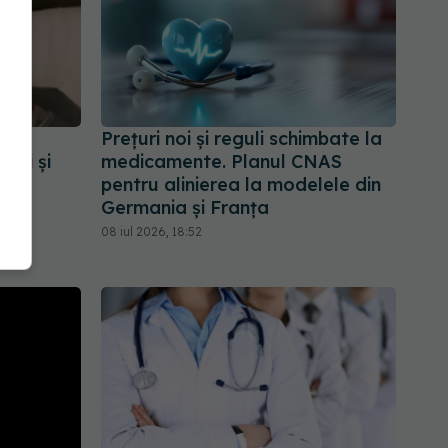
c
Prețuri noi și reguli schimbate la
ori și
medicamente. Planul CNAS
pentru alinierea la modelele din
Germania și Franța
08 iul 2026, 18:52