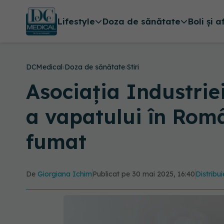
Lifestyle
Doza de sănătate
Boli și a
DCMedical
›
Doza de sănătate
›
Stiri
Asociația Industrie
a vapatului în Rom
fumat
De
Giorgiana Ichim
Publicat pe 30 mai 2025, 16:40
Distribui