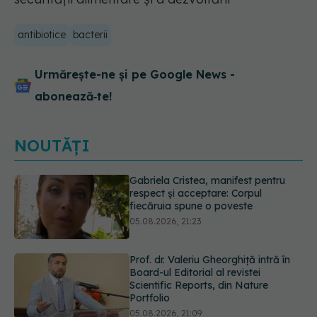
antibiotice
bacterii
Urmărește-ne și pe Google News -
abonează‑te!
NOUTĂȚI
Prof. dr. Valeriu Gheorghiță intră în
Board-ul Editorial al revistei
Scientific Reports, din Nature
Portfolio
05.08.2026, 21:09
Testul de 10 minute care poate
arăta dacă ai nevoie de statine,
chiar dacă ai colesterolul normal