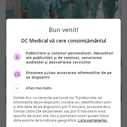
Ministerul Sănătății deblochează peste 7.600 de
posturi vacante în spitale
Bun venit!
07 iul 2026, 15:49
DC Medical vă cere consimțământul
Publicitate și conținut personalizat, măsurători
ale publicității și de conținut, cercetarea
audienței și dezvoltarea serviciilor
Stocarea și/sau accesarea informațiilor de pe
un dispozitiv
Aflați mai multe
Datele dvs. cu caracter personal vor fi prelucrate, iar
informațiile de pe dispozitiv (cookie-uri, identificatori unici
și alte date de pe dispozitiv) pot fi stocate, accesate de și
Aveți grijă ce consumați pe timp de vară. ANPC a
trimise către 224 de parteneri sau pot fi folosite în mod
găsit pește alterat, mucegai și ulei degradat
specific de acest site. Noi și partenerii noștri putem folosi
24 iul 2026, 18:00
date exacte de localizare geografică.
Lista partenerilor.