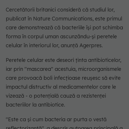
Cercetătorii britanici consideră că studiul lor,
publicat în Nature Communications, este primul
care demonstrează că bacteriile îşi pot schimba
forma în corpul uman ascunzându-şi peretele
celular în interiorul lor, anunță Agerpres.
Peretele celular este deseori ţinta antibioticelor,
iar prin ''mascarea'' acestuia, microorganismele
care provoacă boli infecţioase reuşesc să evite
impactul distructiv al medicamentelor care le
vizează - o potenţială cauză a rezistenţei
bacteriilor la antibiotice.
''Este ca şi cum bacteria ar purta o vestă
reflectorizantă'', a descris autoarea principală a