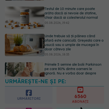
05.08.2026, 19:42
Unde trebuie să ții pâinea când
afară este caniculă. Greșeala care o
usucă sau o umple de mucegai în
doar câteva zile
05.08.2026, 18:33
Primele 5 semne ale bolii Parkinson
pe care 80% dintre oameni le
ignoră. Nu e vorba doar despre
tremor
05.08.2026, 17:31
URMĂREȘTE-NE ȘI PE:
Gabriela Cristea, manifest pentru
respect și acceptare: Corpul
fiecăruia spune o poveste
6560
05.08.2026, 21:23
URMĂRITORI
ABONAȚI
365
1401