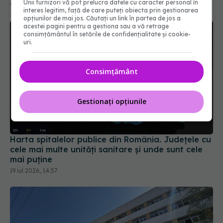
Unii furnizori vă pot prelucra datele cu caracter personal în
interes legitim, față de care puteți obiecta prin gestionarea
opțiunilor de mai jos. Căutați un link în partea de jos a
acestei pagini pentru a gestiona sau a vă retrage
consimțământul în setările de confidențialitate și cookie-
uri.
Consimțământ
Gestionați opțiunile
Harta spitalelor publice din România. Județele cu
cele mai multe unități sanitare și unde sunt cele
mai puține
19 iul 2026, 14:57