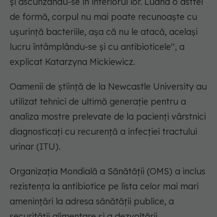
şi ascunzându-se în interiorul lor. Luând o astfel
de formă, corpul nu mai poate recunoaşte cu
uşurinţă bacteriile, aşa că nu le atacă, acelaşi
lucru întâmplându-se şi cu antibioticele'', a
explicat Katarzyna Mickiewicz.
Oamenii de ştiinţă de la Newcastle University au
utilizat tehnici de ultimă generaţie pentru a
analiza mostre prelevate de la pacienţi vârstnici
diagnosticaţi cu recurenţă a infecţiei tractului
urinar (ITU).
Organizaţia Mondială a Sănătăţii (OMS) a inclus
rezistenţa la antibiotice pe lista celor mai mari
ameninţări la adresa sănătăţii publice, a
securităţii alimentare şi a dezvoltării