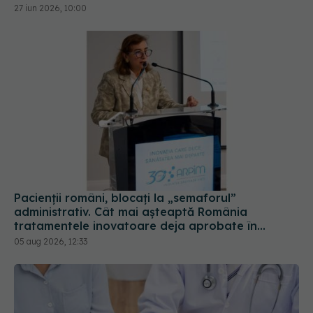
Pacienții români, blocați la „semaforul”
administrativ. Cât mai așteaptă România
tratamentele inovatoare deja aprobate în
Europa
05 aug 2026, 12:33