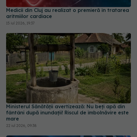
aritmiilor cardiace
15 iul 2026, 19:37
Ministerul Sănătății avertizează: Nu beți apă din
fântâni după inundații! Riscul de îmbolnăvire este
mare
22 iul 2026, 09:38