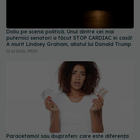
Doliu pe scena politică. Unul dintre cei mai
puternici senatori a făcut STOP CARDIAC în casă!
A murit Lindsey Graham, aliatul lui Donald Trump
12 iul 2026, 09:50
Paracetamol sau ibuprofen: care este diferența
și când se ia fiecare
28 iun 2026, 14:00