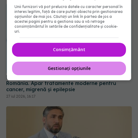
Unii furnizori vă pot prelucra datele cu caracter personal în
interes legitim, față de care puteți obiecta prin gestionarea
opțiunilor de mai jos. Căutați un link în partea de jos a
acestei pagini pentru a gestiona sau a vă retrage
consimțământul în setările de confidențialitate și cookie-
uri.
Consimțământ
Ministerul Sănătății introduce noi medicamente în
Gestionați opțiunile
România. Apar tratamente moderne pentru
cancer, migrenă și epilepsie
27 iul 2026, 16:17