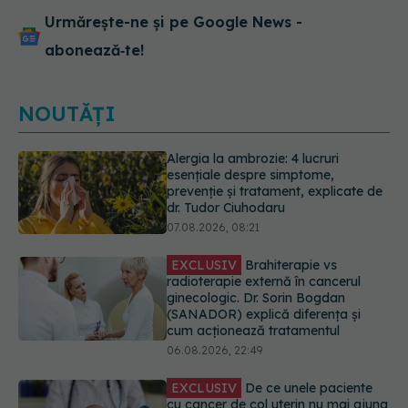
Urmărește-ne și pe Google News -
abonează‑te!
NOUTĂȚI
EXCLUSIV
Brahiterapie vs
radioterapie externă în cancerul
ginecologic. Dr. Sorin Bogdan
(SANADOR) explică diferența și
cum acționează tratamentul
06.08.2026, 22:49
EXCLUSIV
De ce unele paciente
cu cancer de col uterin nu mai ajung
la operație. Dr. Sorin Bogdan
(SANADOR): Intervenția
chirurgicală, doar în situații
particulare
06.08.2026, 20:45