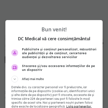
Bun venit!
DC Medical vă cere consimțământul
Publicitate și conținut personalizat, măsurători
ale publicității și de conținut, cercetarea
audienței și dezvoltarea serviciilor
Stocarea și/sau accesarea informațiilor de pe
un dispozitiv
Aflați mai multe
Se schimbă salariile în Sănătate! Cine va încasa
sporuri de până la 50% și bonusuri noi
Datele dvs. cu caracter personal vor fi prelucrate, iar
informațiile de pe dispozitiv (cookie-uri, identificatori unici
17 iul 2026, 20:16
și alte date de pe dispozitiv) pot fi stocate, accesate de și
trimise către 224 de parteneri sau pot fi folosite în mod
specific de acest site. Noi și partenerii noștri putem folosi
date exacte de localizare geografică.
Lista partenerilor.