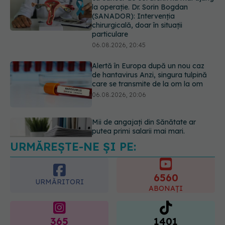
Alertă în Europa după un nou caz
de hantavirus Anzi, singura tulpină
care se transmite de la om la om
06.08.2026, 20:06
Mii de angajați din Sănătate ar
putea primi salarii mai mari.
Sindicatele cer schimbarea legii
06.08.2026, 19:26
URMĂREȘTE-NE ȘI PE:
Alergia la ambrozie: 4 lucruri
esențiale despre simptome,
prevenție și tratament, explicate de
6560
dr. Tudor Ciuhodaru
URMĂRITORI
ABONAȚI
07.08.2026, 08:21
365
1401
URMĂRITORI
URMĂRITORI
ARTICOLE SIMILARE