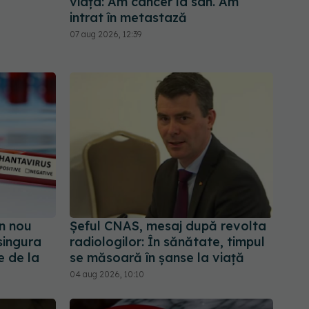
viața: Am cancer la sân. Am
intrat în metastază
07 aug 2026, 12:39
n nou
Șeful CNAS, mesaj după revolta
singura
radiologilor: În sănătate, timpul
e de la
se măsoară în șanse la viață
04 aug 2026, 10:10