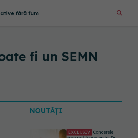
native fără fum
poate fi un SEMN
EXCLUSIV
Cancerele
care pot fi prevenite. Dr.
Sorin Bogdan
(SANADOR): Au metode
NOUTĂȚI
de prevenție
07.08.2026, 20:09
Testul din deget care ar
putea indica riscul pentru 8