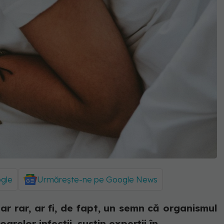
ogle
Urmărește-ne pe Google News
r rar, ar fi, de fapt, un semn că organismul
relor infecții, susțin experții în...