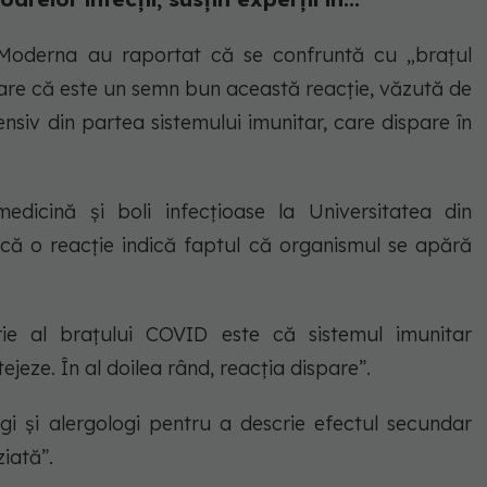
Moderna au raportat că se confruntă cu „brațul
pare că este un semn bun această reacție, văzută de
nsiv din partea sistemului imunitar, care dispare în
edicină și boli infecțioase la Universitatea din
t că o reacție indică faptul că organismul se apără
ie al brațului COVID este că sistemul imunitar
jeze. În al doilea rând, reacția dispare”.
ogi și alergologi pentru a descrie efectul secundar
ziată”.