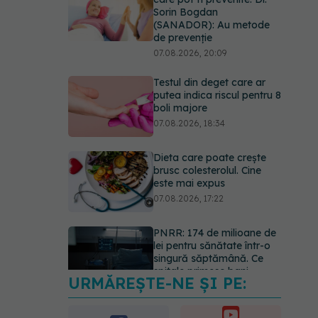
boli majore
07.08.2026, 18:34
Dieta care poate crește
brusc colesterolul. Cine
este mai expus
07.08.2026, 17:22
PNRR: 174 de milioane de
lei pentru sănătate într-o
singură săptămână. Ce
spitale primesc bani
07.08.2026, 16:41
Ce spune culoarea ta
preferată despre vârsta
pe care o ai. Care este
"codul cromatic" al
generațiilor
07.08.2026, 21:29
URMĂREȘTE-NE ȘI PE: