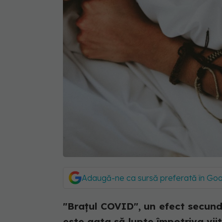
Adaugă-ne ca sursă preferată în Go
"Brațul COVID", un efect secunda
este gata să lupte împotriva viitoa