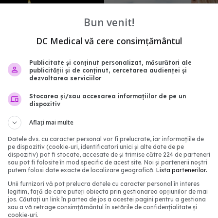
Bun venit!
DC Medical vă cere consimțământul
Publicitate și conținut personalizat, măsurători ale
publicității și de conținut, cercetarea audienței și
dezvoltarea serviciilor
în lumea fotbalului. A
Din această toamnă, C
nco Baresi, legenda lui
schimbă regulile pentru
Stocarea și/sau accesarea informațiilor de pe un
dispozitiv
consultațiile medicale. 
modifică pentru pacienț
:52
Aflați mai multe
01 aug 2026, 15:19
Datele dvs. cu caracter personal vor fi prelucrate, iar informațiile de
pe dispozitiv (cookie-uri, identificatori unici și alte date de pe
dispozitiv) pot fi stocate, accesate de și trimise către 224 de parteneri
sau pot fi folosite în mod specific de acest site. Noi și partenerii noștri
putem folosi date exacte de localizare geografică.
Lista partenerilor.
Unii furnizori vă pot prelucra datele cu caracter personal în interes
legitim, față de care puteți obiecta prin gestionarea opțiunilor de mai
jos. Căutați un link în partea de jos a acestei pagini pentru a gestiona
sau a vă retrage consimțământul în setările de confidențialitate și
cookie-uri.