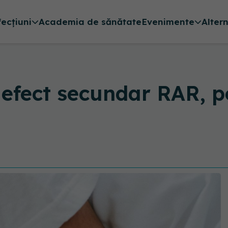
fecțiuni
Academia de sănătate
Evenimente
Alter
 efect secundar RAR, 