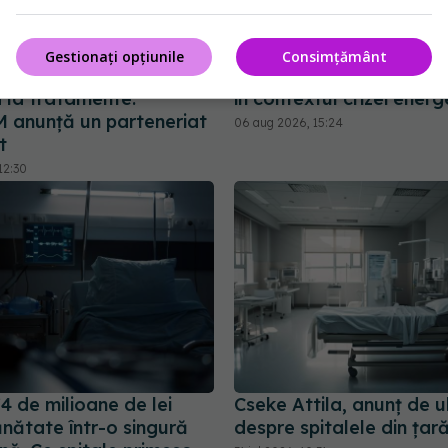
Gestionați opțiunile
Consimțământ
i ar putea avea acces
Ilie Bolojan, anunț desp
d la tratamente.
în contextul crizei energ
anunță un parteneriat
06 aug 2026, 15:24
t
12:30
4 de milioane de lei
Cseke Attila, anunț de u
nătate într-o singură
despre spitalele din țar