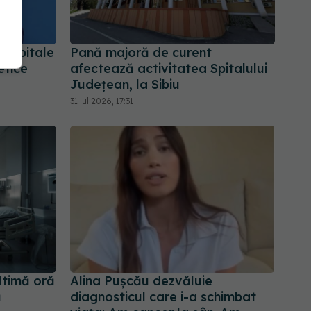
re spitale
Pană majoră de curent
etice
afectează activitatea Spitalului
Județean, la Sibiu
31 iul 2026, 17:31
ltimă oră
Alina Pușcău dezvăluie
ă
diagnosticul care i-a schimbat