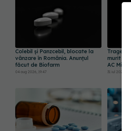
Colebil și Panzcebil, blocate la
Tragedie 
vânzare în România. Anunțul
murit Fra
făcut de Biofarm
AC Milan
04 aug 2026, 19:47
31 iul 2026, 09