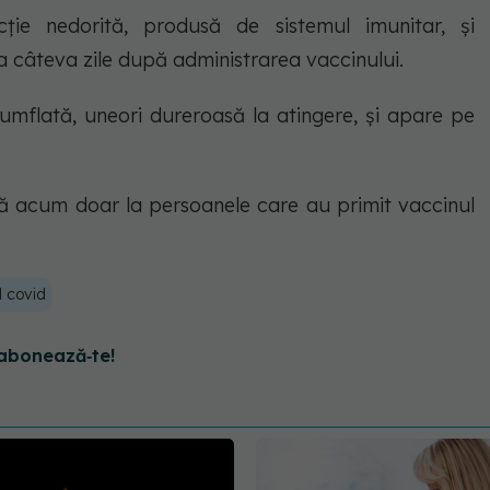
cție nedorită, produsă de sistemul imunitar, și
a câteva zile după administrarea vaccinului.
 umflată, uneori dureroasă la atingere, și apare pe
ă acum doar la persoanele care au primit vaccinul
l covid
abonează‑te!