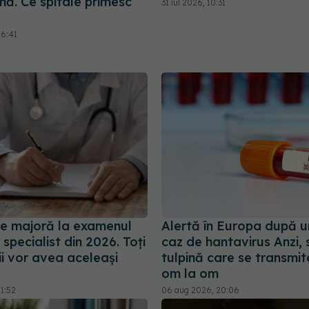
ă. Ce spitale primesc
31 iul 2026, 10:31
16:41
e majoră la examenul
Alertă în Europa după u
specialist din 2026. Toți
caz de hantavirus Anzi, 
i vor avea aceleași
tulpină care se transmit
om la om
1:52
06 aug 2026, 20:06