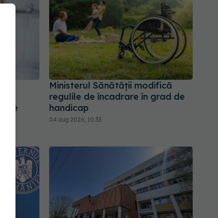
NAS
Ministerul Sănătății modifică
regulile de încadrare în grad de
Ce se
handicap
i
04 aug 2026, 10:33