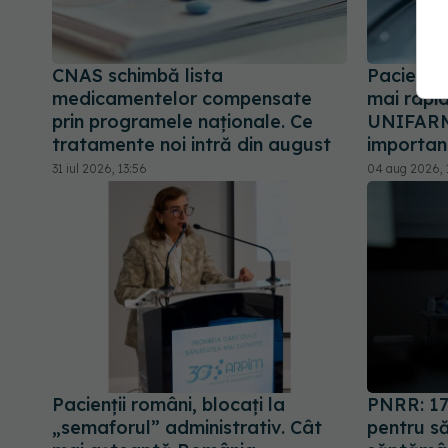
CNAS schimbă lista
Pacienți
medicamentelor compensate
mai rapi
prin programele naționale. Ce
UNIFARM 
tratamente noi intră din august
importan
31 iul 2026, 13:56
04 aug 2026, 
Pacienții români, blocați la
PNRR: 17
„semaforul” administrativ. Cât
pentru să