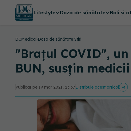
Lifestyle
Doza de sănătate
Boli și a
DCMedical
›
Doza de sănătate
›
Stiri
"Brațul COVID", un
BUN, susțin medicii
Publicat pe 19 mar 2021, 23:37
Distribuie acest articol