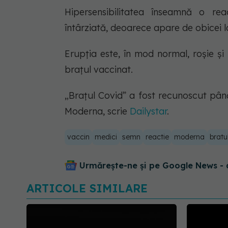
Hipersensibilitatea înseamnă o rea
întârziată, deoarece apare de obicei l
Erupția este, în mod normal, roșie și
brațul vaccinat.
„Brațul Covid” a fost recunoscut pân
Moderna, scrie
Dailystar
.
vaccin
medici
semn
reactie
moderna
bratu
Urmărește-ne și pe Google News - 
ARTICOLE SIMILARE