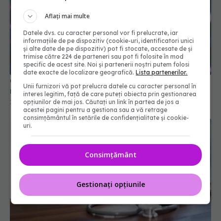
Aflați mai multe
Datele dvs. cu caracter personal vor fi prelucrate, iar
informațiile de pe dispozitiv (cookie-uri, identificatori unici
și alte date de pe dispozitiv) pot fi stocate, accesate de și
trimise către 224 de parteneri sau pot fi folosite în mod
specific de acest site. Noi și partenerii noștri putem folosi
date exacte de localizare geografică.
Lista partenerilor.
Conf. Horațiu Moldovan (CNAS), anunțul
Unii furnizori vă pot prelucra datele cu caracter personal în
momentului despre cardurile de sănătate
interes legitim, față de care puteți obiecta prin gestionarea
opțiunilor de mai jos. Căutați un link în partea de jos a
15 iul 2026, 16:54
acestei pagini pentru a gestiona sau a vă retrage
consimțământul în setările de confidențialitate și cookie-
uri.
Consimțământ
Gestionați opțiunile