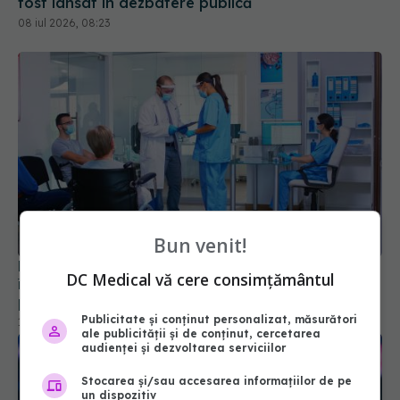
fost lansat în dezbatere publică
08 iul 2026, 08:23
Bun venit!
Peste 29 de milioane de lei au intrat în sănătate
DC Medical vă cere consimțământul
într-o singură săptămână. Ce se schimbă pentru
pacienți
Publicitate și conținut personalizat, măsurători
17 iul 2026, 12:01
ale publicității și de conținut, cercetarea
audienței și dezvoltarea serviciilor
Stocarea și/sau accesarea informațiilor de pe
un dispozitiv