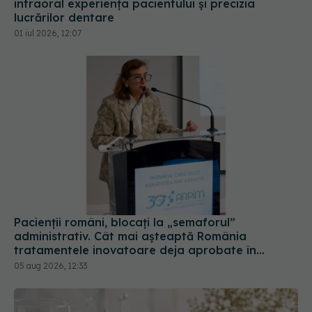
intraoral experiența pacientului și precizia
lucrărilor dentare
01 iul 2026, 12:07
Pacienții români, blocați la „semaforul”
administrativ. Cât mai așteaptă România
tratamentele inovatoare deja aprobate în
Europa
05 aug 2026, 12:33