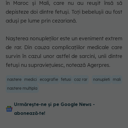
în Maroc şi Mali, care nu au reușit însă să
depisteze doi dintre fetuşi. Toţi bebeluşii au fost
aduşi pe lume prin cezariană.
Naşterea nonupleţilor este un eveniment extrem
de rar. Din cauza complicaţiilor medicale care
survin în cazul unor astfel de sarcini, unii dintre
fetuşi nu supravieţuiesc, notează Agerpres.
nastere
medici
ecografie
fetusi
caz rar
nonupleti
mali
nastere multipla
Urmărește-ne și pe Google News -
abonează‑te!