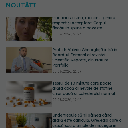
NOUTĂȚI
Prof. dr. Valeriu Gheorghiță intră în
Board-ul Editorial al revistei
Scientific Reports, din Nature
Portfolio
05.08.2026, 21:09
Testul de 10 minute care poate
arăta dacă ai nevoie de statine,
chiar dacă ai colesterolul normal
05.08.2026, 19:42
Unde trebuie să ții pâinea când
afară este caniculă. Greșeala care o
usucă sau o umple de mucegai în
doar câteva zile
05.08.2026, 18:33
Primele 5 semne ale bolii Parkinson