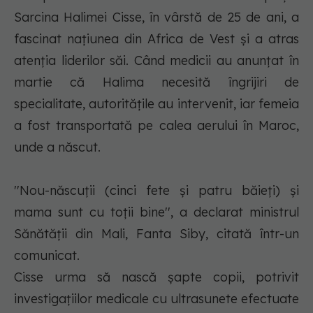
Sarcina Halimei Cisse, în vârstă de 25 de ani, a
fascinat naţiunea din Africa de Vest şi a atras
atenţia liderilor săi. Când medicii au anunţat în
martie că Halima necesită îngrijiri de
specialitate, autorităţile au intervenit, iar femeia
a fost transportată pe calea aerului în Maroc,
unde a născut.
''Nou-născuţii (cinci fete şi patru băieţi) şi
mama sunt cu toţii bine'', a declarat ministrul
Sănătăţii din Mali, Fanta Siby, citată într-un
comunicat.
Cisse urma să nască şapte copii, potrivit
investigaţiilor medicale cu ultrasunete efectuate