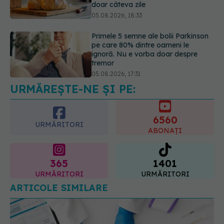
pe care 80% dintre oameni le
ignoră. Nu e vorba doar despre
tremor
05.08.2026, 17:31
Gabriela Cristea, manifest pentru
respect și acceptare: Corpul
fiecăruia spune o poveste
05.08.2026, 21:23
URMĂREȘTE-NE ȘI PE:
6560
URMĂRITORI
ABONAȚI
365
1401
URMĂRITORI
URMĂRITORI
ARTICOLE SIMILARE