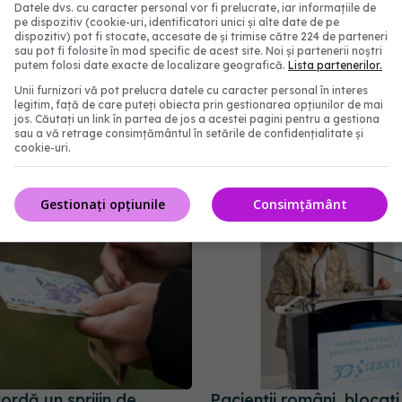
 urgență? Niciodată nu sunt pregătiți pentru cel mai
Datele dvs. cu caracter personal vor fi prelucrate, iar informațiile de
pe dispozitiv (cookie-uri, identificatori unici și alte date de pe
bleme în viitor.
dispozitiv) pot fi stocate, accesate de și trimise către 224 de parteneri
sau pot fi folosite în mod specific de acest site. Noi și partenerii noștri
putem folosi date exacte de localizare geografică.
Lista partenerilor.
astre
imatur
semne zodiacale
Unii furnizori vă pot prelucra datele cu caracter personal în interes
legitim, față de care puteți obiecta prin gestionarea opțiunilor de mai
jos. Căutați un link în partea de jos a acestei pagini pentru a gestiona
abonează‑te!
sau a vă retrage consimțământul în setările de confidențialitate și
cookie-uri.
Gestionați opțiunile
Consimțământ
ordă un sprijin de
Pacienții români, blocați