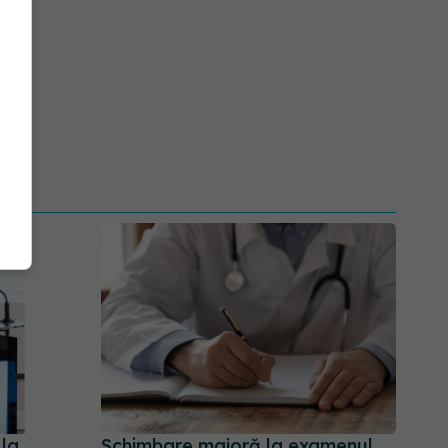
 la
Schimbare majoră la examenul