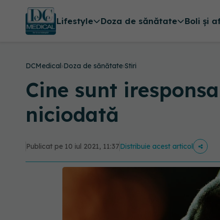
Lifestyle
Doza de sănătate
Boli și a
DCMedical
›
Doza de sănătate
›
Stiri
Cine sunt iresponsab
niciodată
Publicat pe 10 iul 2021, 11:37
Distribuie acest articol