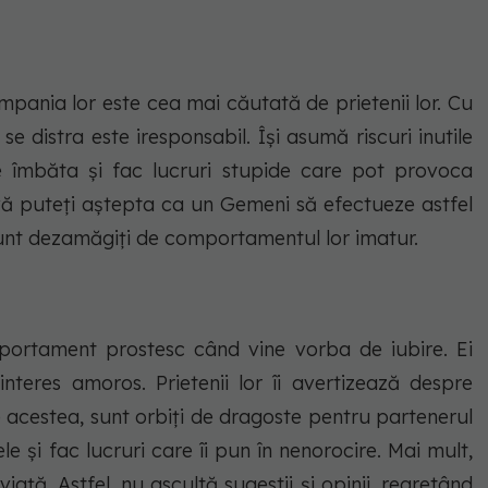
ompania lor este cea mai căutată de prietenii lor. Cu
e distra este iresponsabil. Își asumă riscuri inutile
e îmbăta și fac lucruri stupide care pot provoca
 vă puteți aștepta ca un Gemeni să efectueze astfel
r sunt dezamăgiți de comportamentul lor imatur.
mportament prostesc când vine vorba de iubire. Ei
nteres amoros. Prietenii lor îi avertizează despre
e acestea, sunt orbiți de dragoste pentru partenerul
ele și fac lucruri care îi pun în nenorocire. Mai mult,
iață. Astfel, nu ascultă sugestii și opinii, regretând