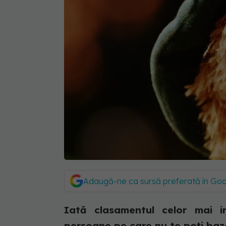
Adaugă-ne ca sursă preferată în Go
Iată clasamentul celor mai ir
persoane pe care nu te poți baza