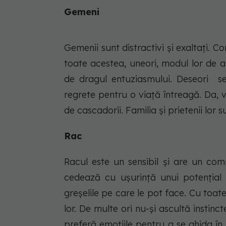
Gemeni
Gemenii sunt distractivi și exaltați. C
toate acestea, uneori, modul lor de a s
de dragul entuziasmului. Deseori s
regrete pentru o viață întreagă. Da,
de cascadorii. Familia și prietenii lo
Rac
Racul este un sensibil și are un co
cedează cu ușurință unui potențial i
greșelile pe care le pot face. Cu toat
lor. De multe ori nu-și ascultă instinct
preferă emoțiile pentru a se ghida în v