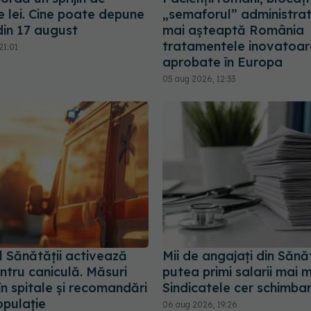
e lei. Cine poate depune
„semaforul” administrat
din 17 august
mai așteaptă România
tratamentele inovatoar
21:01
aprobate în Europa
05 aug 2026, 12:33
l Sănătății activează
Mii de angajați din Sănă
ntru caniculă. Măsuri
putea primi salarii mai m
în spitale și recomandări
Sindicatele cer schimbar
opulație
06 aug 2026, 19:26