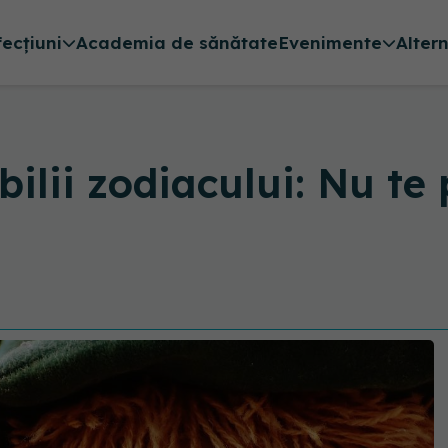
fecțiuni
Academia de sănătate
Evenimente
Alter
ilii zodiacului: Nu te 