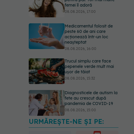
femei îl adoră
08.08.2026, 17:00
Medicamentul folosit de
peste 60 de ani care
acționează într-un loc
neașteptat
08.08.2026, 16:00
Trucul simplu care face
pepenele verde mult mai
ușor de tăiat
08.08.2026, 15:32
Diagnosticele de autism la
fete au crescut după
pandemia de COVID-19
08.08.2026, 15:00
URMĂREȘTE-NE ȘI PE:
Microplasticele pot
traversa bariera