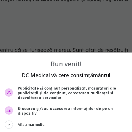
pentru că se furișează mereu. Sunt atât de nesăbuiți
ul nopții. Da, aceasta este o aventură pentru ei, dar
Bun venit!
amiliei. Ce se întâmplă în continuare? Probleme,
DC Medical vă cere consimțământul
Publicitate și conținut personalizat, măsurători ale
publicității și de conținut, cercetarea audienței și
dezvoltarea serviciilor
mult decât iresponsabil. Se îndrăgostesc repede fără
Stocarea și/sau accesarea informațiilor de pe un
dispozitiv
i banii când vor, fără discernământ.Nativii din Pești
Aflați mai multe
ele rezultate ale acțiunilor lor. Ce se întâmplă dacă