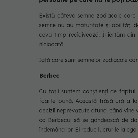
Există câteva semne zodiacale care ex
semne nu au maturitate și abilități de
ceva timp recidivează. Îi iertăm din
niciodată.
Iată care sunt semnelor zodiacale car
Berbec
Cu toții suntem conștienți de faptul
foarte bună. Această trăsătură a lor
decizii neprevăzute atunci când vine
ca Berbecul să se gândească de dou
îndemâna lor. Ei reduc lucrurile la ego-u