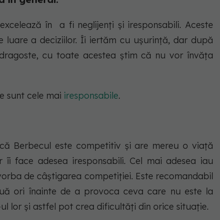
celează în a fi neglijenți și iresponsabili. Aceste
 luare a deciziilor. Îi iertăm cu ușurință, dar după
 dragoste, cu toate acestea știm că nu vor învăța
e sunt cele mai
iresponsabile
.
 că Berbecul este competitiv și are mereu o viață
 îi face adesea iresponsabili. Cel mai adesea iau
 vorba de câștigarea competiției. Este recomandabil
ă ori înainte de a provoca ceva care nu este la
l lor și astfel pot crea dificultăți din orice situație.