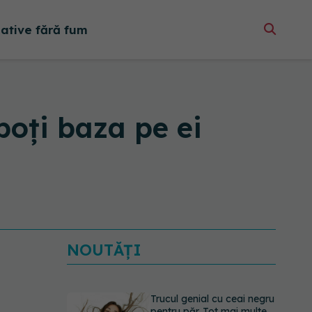
native fără fum
poți baza pe ei
NOUTĂȚI
Trucul genial cu ceai negru
pentru păr. Tot mai multe