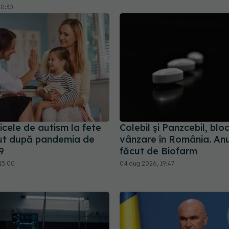
10:30
cele de autism la fete
Colebil și Panzcebil, blo
ut după pandemia de
vânzare în România. Anu
9
făcut de Biofarm
15:00
04 aug 2026, 19:47