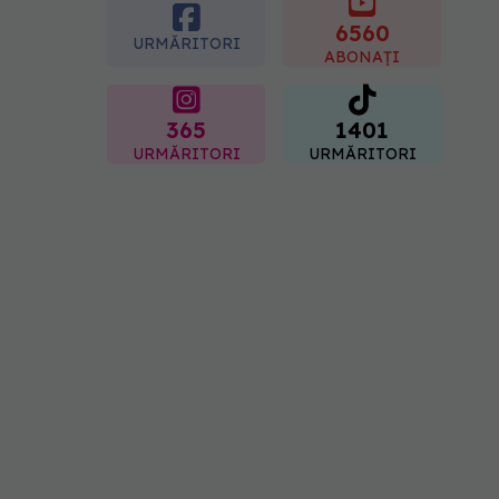
placentară și modifica
hormonii
6560
URMĂRITORI
08.08.2026, 18:00
ABONAȚI
365
1401
URMĂRITORI
URMĂRITORI