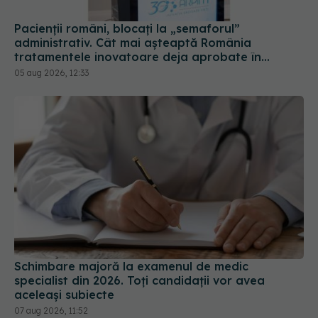
Pacienții români, blocați la „semaforul”
administrativ. Cât mai așteaptă România
tratamentele inovatoare deja aprobate în
Europa
05 aug 2026, 12:33
Schimbare majoră la examenul de medic
specialist din 2026. Toți candidații vor avea
aceleași subiecte
07 aug 2026, 11:52