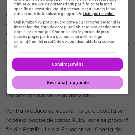
trimise către 224 de parteneri sau pot fi folosite în mod
specific de acest site. Noi și partenerii noștri putem folosi
Ciocolata roz este un tip relativ nou de
date exacte de localizare geografică.
Lista partenerilor.
Unii furnizori vă pot prelucra datele cu caracter personal în
ciocolată, chiar al patrulea din cele create până
interes legitim, față de care puteți obiecta prin gestionarea
opțiunilor de mai jos. Căutați un link în partea de jos a
acum, la 86 de ani de la descoperirea ciocolatei
acestei pagini pentru a gestiona sau a vă retrage
consimțământul în setările de confidențialitate și cookie-
albe, din 1936. Ciocolata roz se numește Ruby și,
uri.
la fel ca ciocolata neagră și cea albă, este la
mare căutare printre creatorii de deserturi.
Consimțământ
La fel ca ciocolata neagră, și ciocolata roz are
Gestionați opțiunile
o mulțime de beneficii pentru organism, cel mai
important fiind rolul său antiviral.
Pentru producerea acestui tip de ciocolată se
folosesc boabe de cacao Ruby, care se procură
fie din Brazilia, fie din Ecuador sau Coasta de