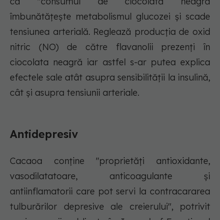
că "consumul de ciocolată neagră
îmbunătățește metabolismul glucozei și scade
tensiunea arterială. Reglează producția de oxid
nitric (NO) de către flavanolii prezenți în
ciocolata neagră iar astfel s-ar putea explica
efectele sale atât asupra sensibilității la insulină,
cât și asupra tensiunii arteriale.
Antidepresiv
Cacaoa conține "proprietăți antioxidante,
vasodilatatoare, anticoagulante și
antiinflamatorii care pot servi la contracararea
tulburărilor depresive ale creierului", potrivit