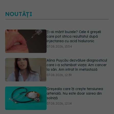
NOUTĂȚI
Alina Pușcău dezvăluie diagnosticul
care i-a schimbat viața: Am cancer
la sân. Am intrat în metastază
07.08.2026, 12:39
Greșeala care îți crește tensiunea
arterială. Nu este doar sarea din
solniță
07.08.2026, 12:14
Schimbare majoră la examenul de
medic specialist din 2026. Toți
candidații vor avea aceleași
subiecte
07.08.2026, 11:52