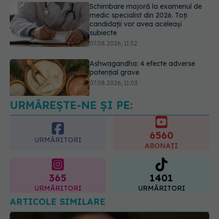
Ashwagandha: 4 efecte adverse
potențial grave
07.08.2026, 11:03
Ți-ai mărit buzele? Cele 4 greșeli
care pot strica rezultatul după
injectarea cu acid hialuronic
07.08.2026, 13:54
URMĂREȘTE-NE ȘI PE:
6560
URMĂRITORI
ABONAȚI
365
1401
URMĂRITORI
URMĂRITORI
ARTICOLE SIMILARE