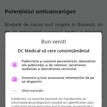
Potențialul anticancerigen
Boabele de cacao sunt bogate în flavanoli, un
tip de antioxidant cunoscut pentru a minimiza
deteriorarea celulelor, care ar putea ține
Bun venit!
cancerul la distanță. Pentru a explora beneficiile
DC Medical vă cere consimțământul
anticancerigene ale ciocolatei, Societatea
Americană de Cancer recomandă încercarea
Publicitate și conținut personalizat, măsurători
ale publicității și de conținut, cercetarea
ciocolatei negre cu cel puțin 70% cacao, în
audienței și dezvoltarea serviciilor
cantități mici.
Stocarea și/sau accesarea informațiilor de pe
un dispozitiv
Aflați mai multe
Ciocolata ROZ, efect ANTIVIRAL. Ce
Datele dvs. cu caracter personal vor fi prelucrate, iar
informațiile de pe dispozitiv (cookie-uri, identificatori unici
GUST are și cum s-a obținut
și alte date de pe dispozitiv) pot fi stocate, accesate de și