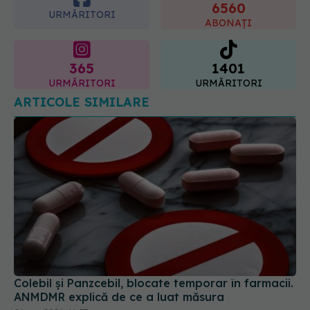
365
1401
URMĂRITORI
URMĂRITORI
ARTICOLE SIMILARE
Colebil și Panzcebil, blocate temporar în farmacii.
ANMDMR explică de ce a luat măsura
06 aug 2026, 16:37