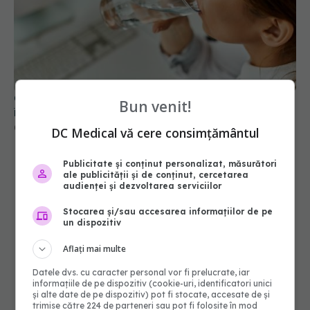
Greșeala periculoasă făcută de bolnavii de rinichi
în timpul caniculei
09 aug 2026, 16:00
Bun venit!
DC Medical vă cere consimțământul
Publicitate și conținut personalizat, măsurători
ale publicității și de conținut, cercetarea
audienței și dezvoltarea serviciilor
Stocarea și/sau accesarea informațiilor de pe
un dispozitiv
Aflați mai multe
Datele dvs. cu caracter personal vor fi prelucrate, iar
informațiile de pe dispozitiv (cookie-uri, identificatori unici
și alte date de pe dispozitiv) pot fi stocate, accesate de și
trimise către 224 de parteneri sau pot fi folosite în mod