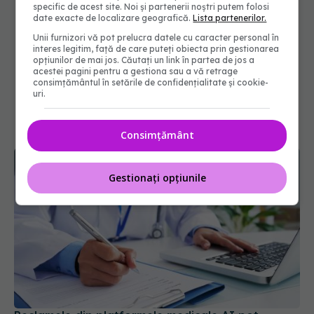
specific de acest site. Noi și partenerii noștri putem folosi
date exacte de localizare geografică.
Lista partenerilor.
Unii furnizori vă pot prelucra datele cu caracter personal în
interes legitim, față de care puteți obiecta prin gestionarea
opțiunilor de mai jos. Căutați un link în partea de jos a
acestei pagini pentru a gestiona sau a vă retrage
consimțământul în setările de confidențialitate și cookie-
uri.
Consimțământ
Gestionați opțiunile
Reclamele din platformele medicale AI pot
influența prescrierea medicamentelor
09 aug 2026, 21:00