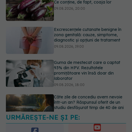
zona genitală: cauze, simptome,
diagnostic și opțiuni de tratament
09.08.2026, 19:00
Guma de mestecat care a captat
93% din HPV. Rezultatele
promițătoare vin însă doar din
laborator
09.08.2026, 18:00
Câte zile de concediu avem nevoie
într-un an? Răspunsul oferit de un
studiu desfășurat timp de 40 de ani
09.08.2026, 17:00
URMĂREȘTE-NE ȘI PE:
Reclamele din platformele medicale
AI pot influența prescrierea
medicamentelor
6560
09.08.2026, 21:00
URMĂRITORI
ABONAȚI