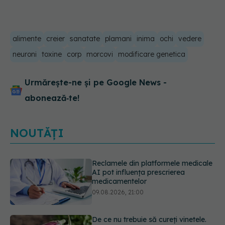
alimente
creier
sanatate
plamani
inima
ochi
vedere
neuroni
toxine
corp
morcovi
modificare genetica
Urmărește-ne și pe Google News -
abonează‑te!
NOUTĂȚI
De ce nu trebuie să cureți vinetele.
Ce conține, de fapt, coaja lor
09.08.2026, 20:00
Excrescențele cutanate benigne în