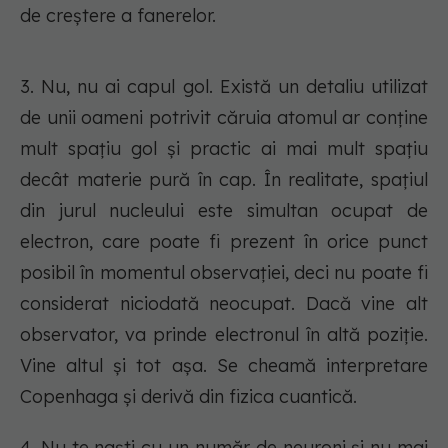
de creștere a fanerelor.
3. Nu, nu ai capul gol. Există un detaliu utilizat
de unii oameni potrivit căruia atomul ar conține
mult spațiu gol și practic ai mai mult spațiu
decât materie pură în cap. În realitate, spațiul
din jurul nucleului este simultan ocupat de
electron, care poate fi prezent în orice punct
posibil în momentul observației, deci nu poate fi
considerat niciodată neocupat. Dacă vine alt
observator, va prinde electronul în altă poziție.
Vine altul și tot așa. Se cheamă interpretare
Copenhaga și derivă din fizica cuantică.
4. Nu te naști cu un număr de neuroni și nu mai