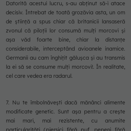
Datorită acestui lucru, s-au abținut să-i atace
decisiv. Întrebat de toată grozăvia asta, un om
de știință a spus chiar că britanicii lansaseră
zvonul că piloții lor consumă mulți morcovi și
așa văd foarte bine, chiar la distanțe
considerabile, interceptând avioanele inamice.
Germanii au cam înghițit gălușca și au transmis
la ei să se consume mulți morcovi!. În realitate,
cel care vedea era radarul.
7. Nu te îmbolnăvești dacă mănânci alimente
modificate genetic. Sunt așa pentru a crește
mai mari, mai rezistente, cu anumite
particularități (piersici fără puf, pepeni fără