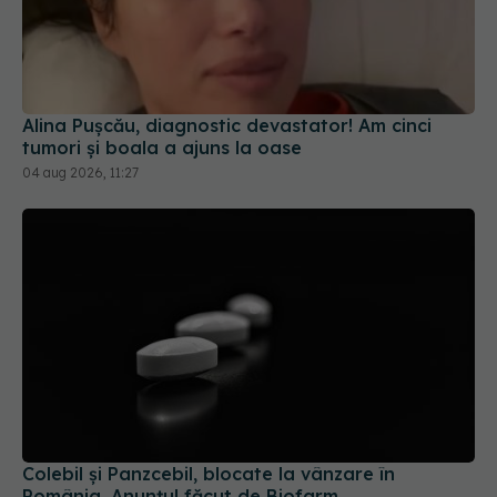
Alina Pușcău, diagnostic devastator! Am cinci
tumori și boala a ajuns la oase
04 aug 2026, 11:27
Colebil și Panzcebil, blocate la vânzare în
România. Anunțul făcut de Biofarm
04 aug 2026, 19:47