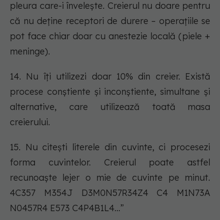
pleura care-i învelește. Creierul nu doare pentru
că nu deține receptori de durere – operațiile se
pot face chiar doar cu anestezie locală (piele +
meninge).
14. Nu îți utilizezi doar 10% din creier. Există
procese conștiente și inconștiente, simultane și
alternative, care utilizează toată masa
creierului.
15. Nu citești literele din cuvinte, ci procesezi
forma cuvintelor. Creierul poate astfel
recunoaște lejer o mie de cuvinte pe minut.
4C357 M354J D3M0N57R34Z4 C4 M1N73A
N0457R4 E573 C4P4B1L4…”