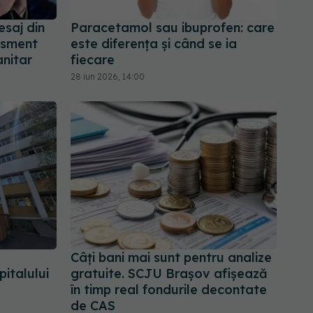
saj din
Paracetamol sau ibuprofen: care
tisment
este diferența și când se ia
anitar
fiecare
28 iun 2026, 14:00
Câți bani mai sunt pentru analize
italului
gratuite. SCJU Brașov afișează
în timp real fondurile decontate
de CAS