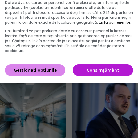
Datele dvs. cu caracter personal vor fi prelucrate, iar informațiile de
pe dispozitiv (cookie-uri, identificatori unici și alte date de pe
dispozitiv) pot fi stocate, accesate de și trimise către 224 de parteneri
sau pot fi folosite în mod specific de acest site. Noi și partenerii noștri
putem folosi date exacte de localizare geografică.
Lista partenerilor.
Unii furnizori vă pot prelucra datele cu caracter personal în interes
ul Sănătății deblochează
Conf. Horațiu Moldovan
legitim, față de care puteți obiecta prin gestionarea opțiunilor de mai
jos. Căutați un link în partea de jos a acestei pagini pentru a gestiona
00 de posturi în spitale
pentru pacienții vârstnici
sau a vă retrage consimțământul în setările de confidențialitate și
nță. Mii de medici și
Aparținătorii le vor put
cookie-uri.
 medicali vor fi angajați
programările medicale o
8:28
16 iul 2026, 19:55
Gestionați opțiunile
Consimțământ