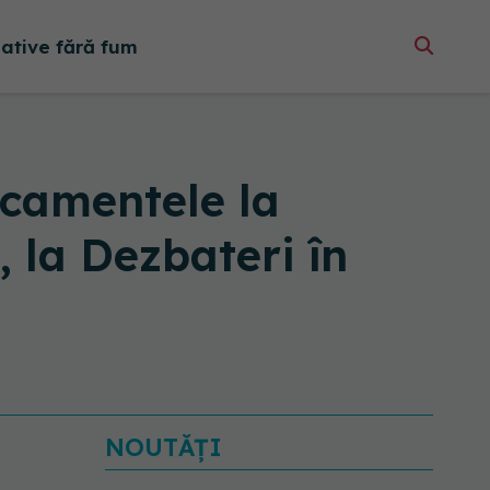
native fără fum
camentele la
 la Dezbateri în
NOUTĂȚI
EXCLUSIV
Cancerele
care pot fi prevenite. Dr.