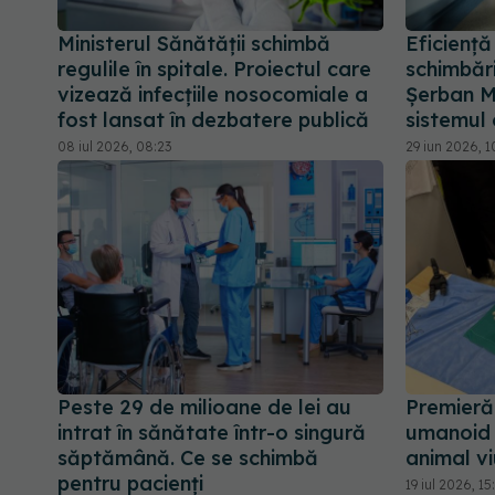
Ministerul Sănătății schimbă
Eficiență
regulile în spitale. Proiectul care
schimbări
vizează infecțiile nosocomiale a
Șerban M
fost lansat în dezbatere publică
sistemul
08 iul 2026, 08:23
29 iun 2026, 1
Peste 29 de milioane de lei au
Premieră
intrat în sănătate într-o singură
umanoid 
săptămână. Ce se schimbă
animal vi
pentru pacienți
19 iul 2026, 15