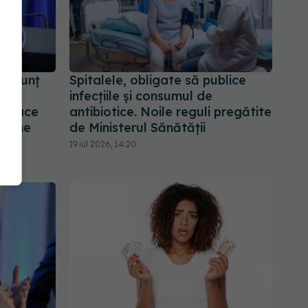
, anunț
Spitalele, obligate să publice
:
infecțiile și consumul de
ea face
antibiotice. Noile reguli pregătite
nline
de Ministerul Sănătății
19 iul 2026, 14:20