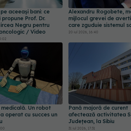
 pe aceeași bani: ce
Alexandru Rogobete, me
 propune Prof. Dr.
mijlocul grevei de aver
ircea Negru pentru
care zguduie sistemul s
 oncologic / Video
20 iul 2026, 16:40
0:02
 medicală. Un robot
Pană majoră de curent
a operat cu succes un
afectează activitatea Sp
u
Județean, la Sibiu
:00
31 iul 2026, 17:31