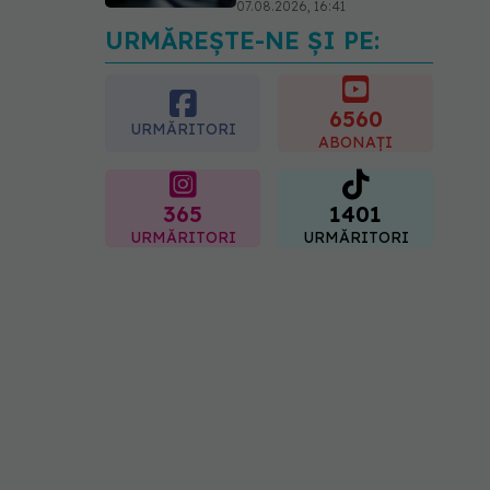
preferată despre vârsta
pe care o ai. Care este
URMĂREȘTE-NE ȘI PE:
"codul cromatic" al
generațiilor
07.08.2026, 21:29
6560
URMĂRITORI
ABONAȚI
365
1401
URMĂRITORI
URMĂRITORI