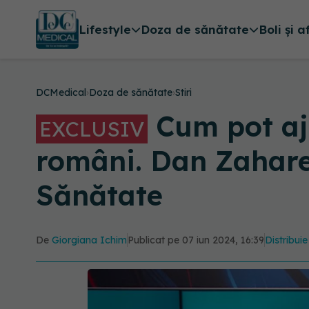
Lifestyle
Doza de sănătate
Boli și a
DCMedical
›
Doza de sănătate
›
Stiri
Cum pot aj
EXCLUSIV
români. Dan Zahare
Sănătate
De
Giorgiana Ichim
Publicat pe 07 iun 2024, 16:39
Distribuie