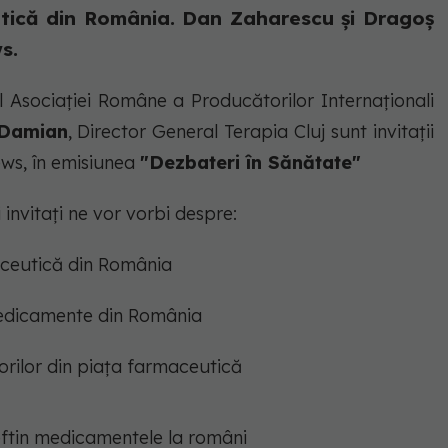
utică din România. Dan Zaharescu și Dragoș
s.
l Asociației Române a Producătorilor Internaționali
Damian
, Director General Terapia Cluj sunt invitații
News, în emisiunea
"Dezbateri în Sănătate"
i invitați ne vor vorbi despre:
maceutică din România
 medicamente din România
orilor din piața farmaceutică
eftin medicamentele la români