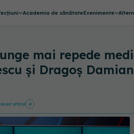
fecțiuni
Academia de sănătate
Evenimente
Alter
unge mai repede medi
scu și Dragoș Damian,
 acest articol