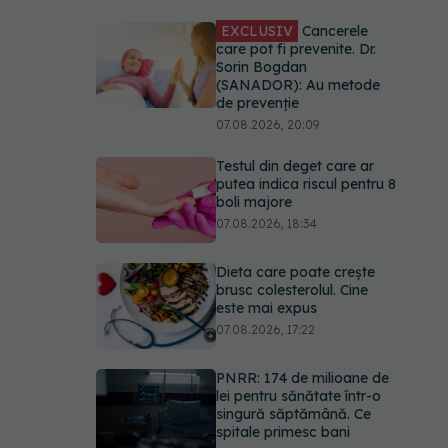
Sorin Bogdan
(SANADOR): Au metode
de prevenție
07.08.2026, 20:09
Testul din deget care ar
putea indica riscul pentru 8
boli majore
07.08.2026, 18:34
Dieta care poate crește
brusc colesterolul. Cine
este mai expus
07.08.2026, 17:22
PNRR: 174 de milioane de
lei pentru sănătate într-o
singură săptămână. Ce
spitale primesc bani
07.08.2026, 16:41
Ce spune culoarea ta