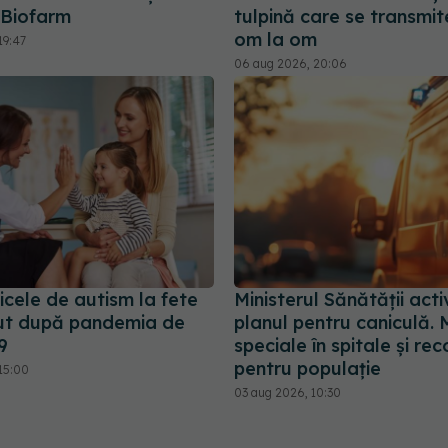
 Biofarm
tulpină care se transmit
om la om
19:47
06 aug 2026, 20:06
cele de autism la fete
Ministerul Sănătății act
ut după pandemia de
planul pentru caniculă. 
9
speciale în spitale și r
pentru populație
15:00
03 aug 2026, 10:30