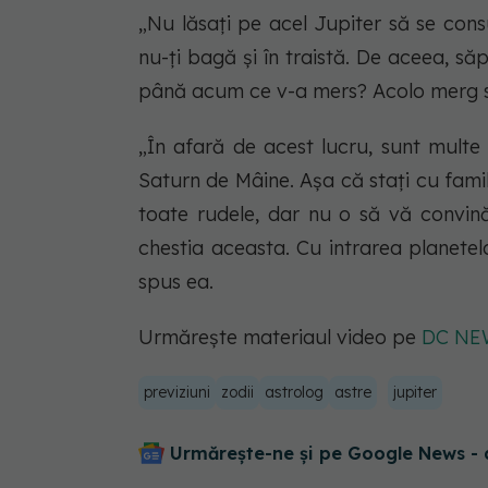
„Nu lăsați pe acel Jupiter să se cons
nu-ți bagă și în traistă. De aceea, să
până acum ce v-a mers? Acolo merg s
„În afară de acest lucru, sunt multe
Saturn de Mâine. Așa că stați cu famili
toate rudele, dar nu o să vă convină
chestia aceasta. Cu intrarea planetel
spus ea.
Urmărește materiaul video pe
DC NE
previziuni
zodii
astrolog
astre
jupiter
Urmărește-ne și pe Google News - 