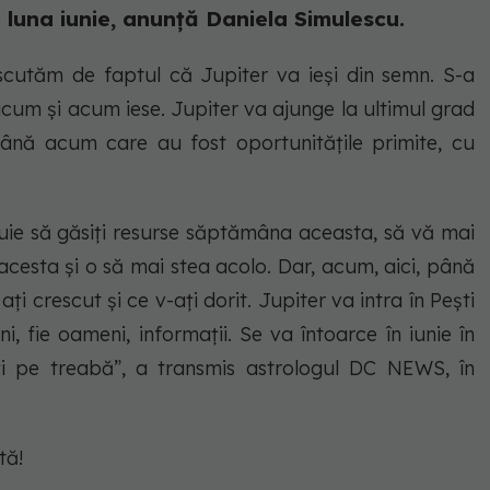
n luna iunie, anunţă Daniela Simulescu.
scutăm de faptul că Jupiter va ieși din semn. S-a
um și acum iese. Jupiter va ajunge la ultimul grad
ână acum care au fost oportunitățile primite, cu
ebuie să găsiți resurse săptămâna aceasta, să vă mai
acesta și o să mai stea acolo. Dar, acum, aici, până
ați crescut și ce v-ați dorit. Jupiter va intra în Pești
ani, fie oameni, informații. Se va întoarce în iunie în
i pe treabă”, a transmis astrologul DC NEWS, în
tă!