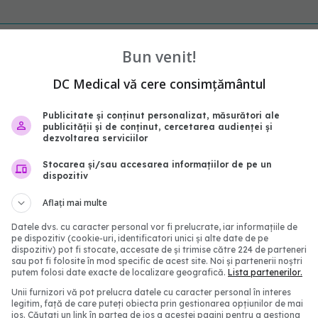
Bun venit!
DC Medical vă cere consimțământul
Publicitate și conținut personalizat, măsurători ale
publicității și de conținut, cercetarea audienței și
dezvoltarea serviciilor
Stocarea și/sau accesarea informațiilor de pe un
dispozitiv
gajați din Sănătate ar
PNRR: 174 de milioane d
Aflați mai multe
mi salarii mai mari.
pentru sănătate într-o 
le cer schimbarea legii
săptămână. Ce spitale 
Datele dvs. cu caracter personal vor fi prelucrate, iar informațiile de
bani
pe dispozitiv (cookie-uri, identificatori unici și alte date de pe
19:26
dispozitiv) pot fi stocate, accesate de și trimise către 224 de parteneri
07 aug 2026, 16:41
sau pot fi folosite în mod specific de acest site. Noi și partenerii noștri
putem folosi date exacte de localizare geografică.
Lista partenerilor.
Unii furnizori vă pot prelucra datele cu caracter personal în interes
legitim, față de care puteți obiecta prin gestionarea opțiunilor de mai
jos. Căutați un link în partea de jos a acestei pagini pentru a gestiona