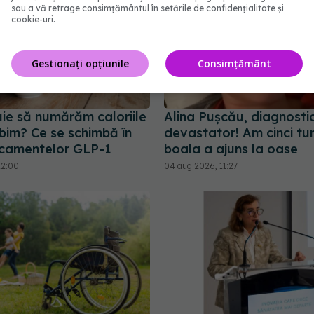
sau a vă retrage consimțământul în setările de confidențialitate și
cookie-uri.
Gestionați opțiunile
Consimțământ
uie să numărăm caloriile
Alina Pușcău, diagnosti
bim? Ce se schimbă în
devastator! Am cinci tum
camentelor GLP-1
boala a ajuns la oase
12:00
04 aug 2026, 11:27