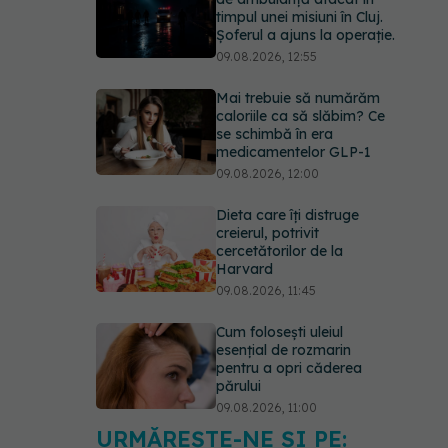
timpul unei misiuni în Cluj.
Șoferul a ajuns la operație.
09.08.2026, 12:55
Mai trebuie să numărăm
caloriile ca să slăbim? Ce
se schimbă în era
medicamentelor GLP-1
09.08.2026, 12:00
Dieta care îți distruge
creierul, potrivit
cercetătorilor de la
Harvard
09.08.2026, 11:45
Cum folosești uleiul
esențial de rozmarin
pentru a opri căderea
părului
09.08.2026, 11:00
URMĂREȘTE-NE ȘI PE: