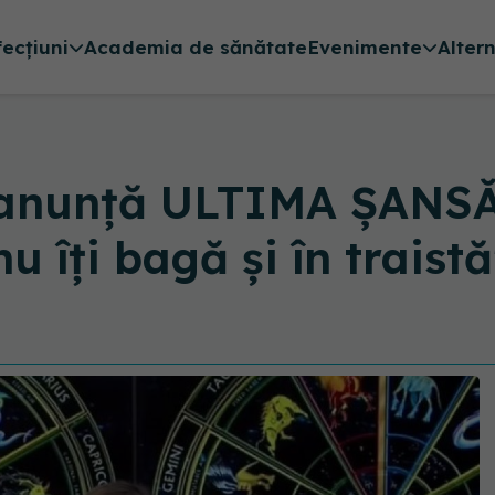
fecțiuni
Academia de sănătate
Evenimente
Alter
anunţă ULTIMA ŞANSĂ 
nu îţi bagă şi în traistă