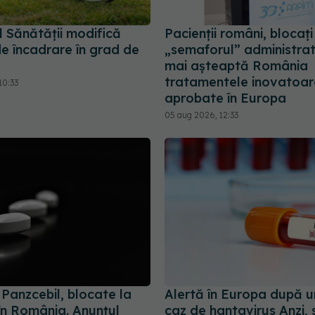
l Sănătății modifică
Pacienții români, blocați
de încadrare în grad de
„semaforul” administrat
mai așteaptă România
tratamentele inovatoar
10:33
aprobate în Europa
05 aug 2026, 12:33
i Panzcebil, blocate la
Alertă în Europa după u
în România. Anunțul
caz de hantavirus Anzi, 