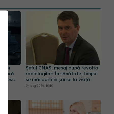
e lei
Șeful CNAS, mesaj după revolta
singură
radiologilor: În sănătate, timpul
primesc
se măsoară în șanse la viață
04 aug 2026, 10:10