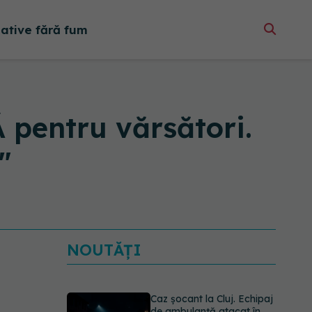
native fără fum
pentru vărsători.
"
NOUTĂȚI
Caz șocant la Cluj. Echipaj
de ambulanță atacat în