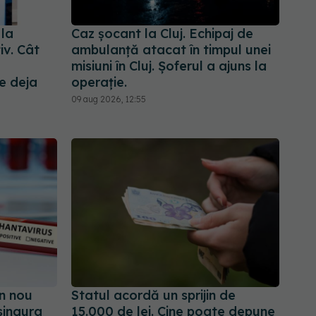
 la
Caz șocant la Cluj. Echipaj de
iv. Cât
ambulanță atacat în timpul unei
misiuni în Cluj. Șoferul a ajuns la
e deja
operație.
09 aug 2026, 12:55
n nou
Statul acordă un sprijin de
singura
15.000 de lei. Cine poate depune