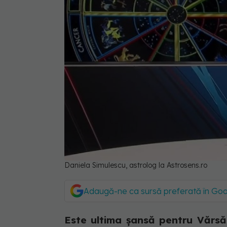
Daniela Simulescu, astrolog la Astrosens.ro
Adaugă-ne ca sursă preferată în Go
Este ultima șansă pentru Vărsăt