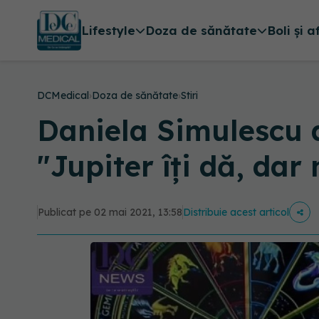
Lifestyle
Doza de sănătate
Boli și a
DCMedical
›
Doza de sănătate
›
Stiri
Daniela Simulescu 
"Jupiter îţi dă, dar 
Publicat pe 02 mai 2021, 13:58
Distribuie acest articol