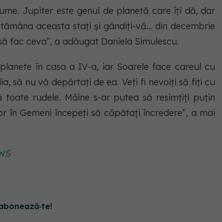
ume. Jupiter este genul de planetă care îți dă, dar
ptămâna aceasta stați și gândiți-vă... din decembrie
ă fac ceva”, a adăugat Daniela Simulescu.
 planete în casa a IV-a, iar Soarele face careul cu
a, să nu vă depărtați de ea. Veți fi nevoiți să fiți cu
 toate rudele. Mâine s-ar putea să resimțiți puțin
or în Gemeni începeți să căpătați încredere”, a mai
WS
abonează‑te!