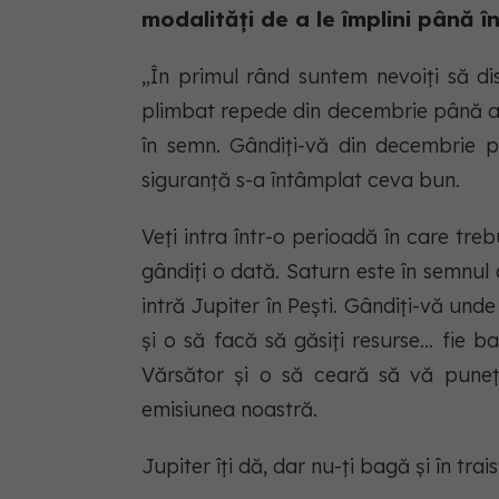
modalități de a le împlini până î
„În primul rând suntem nevoiți să di
plimbat repede din decembrie până ac
în semn. Gândiți-vă din decembrie p
siguranță s-a întâmplat ceva bun.
Veți intra într-o perioadă în care tr
gândiți o dată. Saturn este în semnul 
intră Jupiter în Pești. Gândiți-vă unde 
și o să facă să găsiți resurse... fie b
Vărsător și o să ceară să vă puneț
emisiunea noastră.
Jupiter îți dă, dar nu-ți bagă și în trais