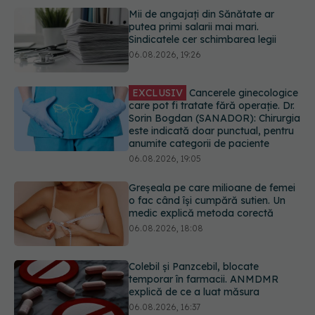
EXCLUSIV
Cancerele ginecologice
care pot fi tratate fără operație. Dr.
Sorin Bogdan (SANADOR): Chirurgia
este indicată doar punctual, pentru
anumite categorii de paciente
06.08.2026, 19:05
Greșeala pe care milioane de femei
o fac când își cumpără sutien. Un
medic explică metoda corectă
06.08.2026, 18:08
Colebil și Panzcebil, blocate
temporar în farmacii. ANMDMR
explică de ce a luat măsura
06.08.2026, 16:37
Cum aleg medicii combinația
potrivită de medicamente pentru
hipertensiune. De ce doi pacienți cu
aceeași tensiune pot primi