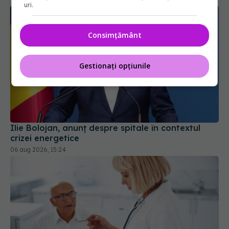
uri.
Consimțământ
Gestionați opțiunile
Ilie Bolojan, anunț despre spitale în contextul
crizei energetice
06 aug 2026, 15:24