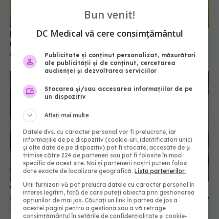
Bun venit!
DC Medical vă cere consimțământul
Ministerul Sănătății modifică regulile de încadrare
în grad de handicap
04 aug 2026, 10:33
Publicitate și conținut personalizat, măsurători
ale publicității și de conținut, cercetarea
audienței și dezvoltarea serviciilor
Stocarea și/sau accesarea informațiilor de pe
un dispozitiv
Aflați mai multe
Datele dvs. cu caracter personal vor fi prelucrate, iar
informațiile de pe dispozitiv (cookie-uri, identificatori unici
și alte date de pe dispozitiv) pot fi stocate, accesate de și
trimise către 224 de parteneri sau pot fi folosite în mod
specific de acest site. Noi și partenerii noștri putem folosi
date exacte de localizare geografică.
Lista partenerilor.
Unii furnizori vă pot prelucra datele cu caracter personal în
CNAS propune reforma Contractului-cadru. Ce se
interes legitim, față de care puteți obiecta prin gestionarea
schimbă pentru pacienți, medici și spitale din 2026
opțiunilor de mai jos. Căutați un link în partea de jos a
acestei pagini pentru a gestiona sau a vă retrage
30 iul 2026, 19:45
consimțământul în setările de confidențialitate și cookie-