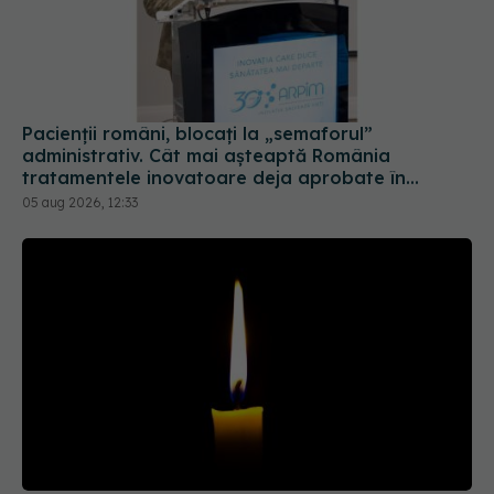
Pacienții români, blocați la „semaforul”
administrativ. Cât mai așteaptă România
tratamentele inovatoare deja aprobate în
Europa
05 aug 2026, 12:33