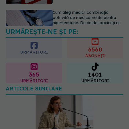
tratamente diferite
06.08.2026, 16:19
Mii de angajați din Sănătate ar
putea primi salarii mai mari.
Sindicatele cer schimbarea legii
URMĂREȘTE-NE ȘI PE:
06.08.2026, 19:26
6560
URMĂRITORI
ABONAȚI
365
1401
URMĂRITORI
URMĂRITORI
ARTICOLE SIMILARE