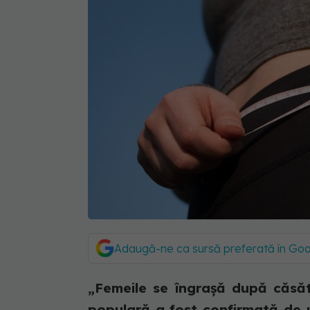
Adaugă-ne ca sursă preferată în Go
„Femeile se îngrașă după căsăto
populară a fost confirmată de u