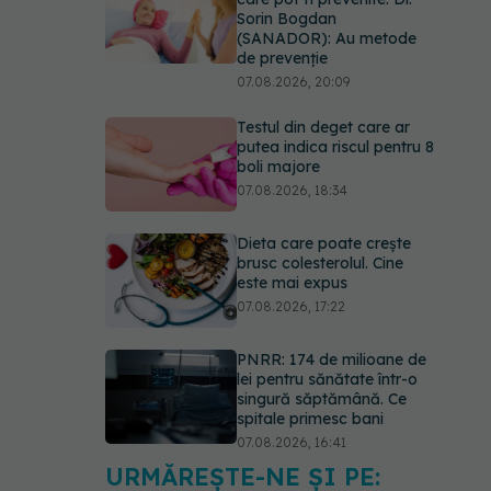
Sorin Bogdan
(SANADOR): Au metode
de prevenție
07.08.2026, 20:09
Testul din deget care ar
putea indica riscul pentru 8
boli majore
07.08.2026, 18:34
Dieta care poate crește
brusc colesterolul. Cine
este mai expus
07.08.2026, 17:22
PNRR: 174 de milioane de
lei pentru sănătate într-o
singură săptămână. Ce
spitale primesc bani
07.08.2026, 16:41
URMĂREȘTE-NE ȘI PE:
Ce spune culoarea ta