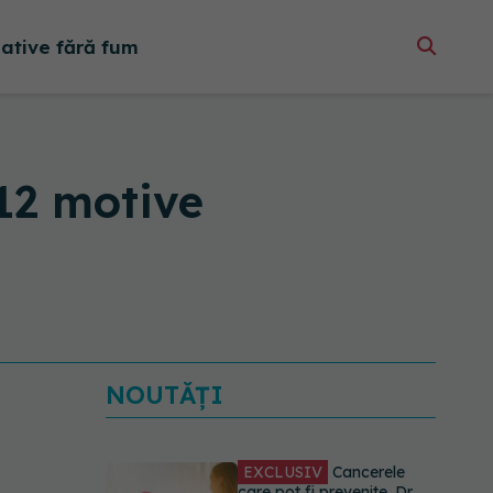
native fără fum
12 motive
NOUTĂȚI
EXCLUSIV
Cancerele
care pot fi prevenite. Dr.