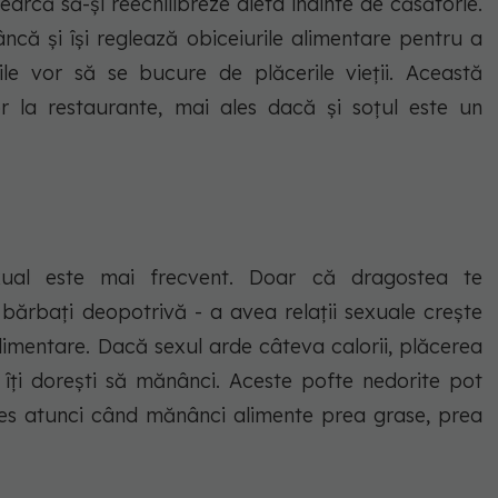
earcă să-și reechilibreze dieta înainte de căsătorie.
ncă și își reglează obiceiurile alimentare pentru a
le vor să se bucure de plăcerile vieții. Această
lor la restaurante, mai ales dacă și soțul este un
xual este mai frecvent. Doar că dragostea te
 bărbați deopotrivă - a avea relații sexuale crește
imentare. Dacă sexul arde câteva calorii, plăcerea
îți dorești să mănânci. Aceste pofte nedorite pot
les atunci când mănânci alimente prea grase, prea