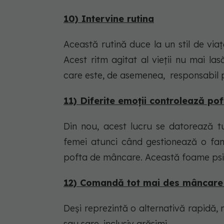
10) Intervine rutina
Această rutină duce la un stil de via
Acest ritm agitat al vieții nu mai las
care este, de asemenea, responsabil 
11) Diferite emoții controlează p
Din nou, acest lucru se datorează t
femei atunci când gestionează o famili
pofta de mâncare. Această foame psi
12) Comandă tot mai des mâncare 
Deși reprezintă o alternativă rapid
sau sare, inclusiv grăsimi.