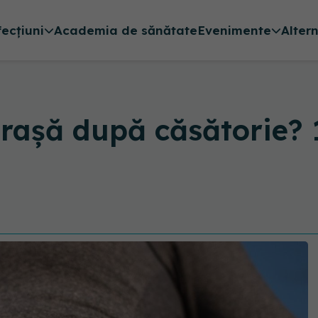
fecțiuni
Academia de sănătate
Evenimente
Alter
grașă după căsătorie? 