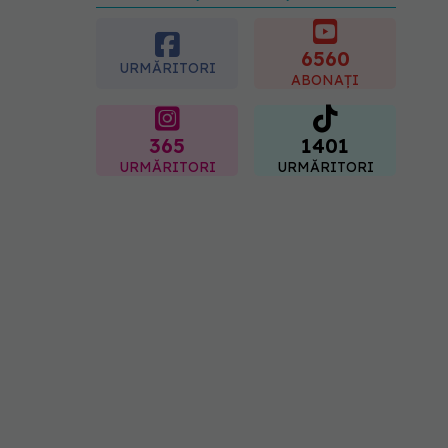
preferată despre vârsta
pe care o ai. Care este
"codul cromatic" al
6560
URMĂRITORI
generațiilor
ABONAȚI
07.08.2026, 21:29
365
1401
URMĂRITORI
URMĂRITORI