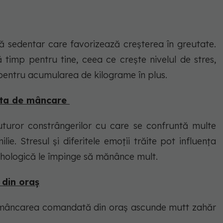
ță sedentar care favorizează creșterea în greutate.
ă timp pentru tine, ceea ce crește nivelul de stres,
pentru acumularea de kilograme în plus.
ofta de mâncare
uturor constrângerilor cu care se confruntă multe
e. Stresul și diferitele emoții trăite pot influența
hologică le împinge să mănânce mult.
din oraș
ă, mâncarea comandată din oraș ascunde mutt zahăr