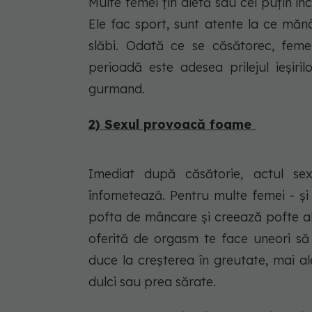
Multe femei țin dietă sau cel puțin înc
Ele fac sport, sunt atente la ce mănâ
slăbi. Odată ce se căsătorec, femei
perioadă este adesea prilejul ieșiri
gurmand.
2) Sexul provoacă foame
Imediat după căsătorie, actul se
înfometează. Pentru multe femei - și
pofta de mâncare și creează pofte al
oferită de orgasm te face uneori să 
duce la creșterea în greutate, mai a
dulci sau prea sărate.