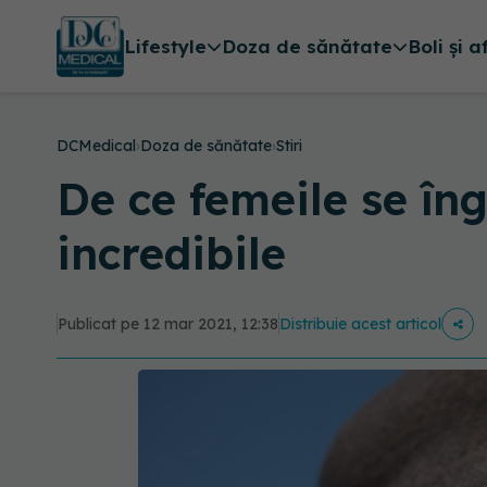
Lifestyle
Doza de sănătate
Boli și a
DCMedical
›
Doza de sănătate
›
Stiri
De ce femeile se în
incredibile
Publicat pe 12 mar 2021, 12:38
Distribuie acest articol