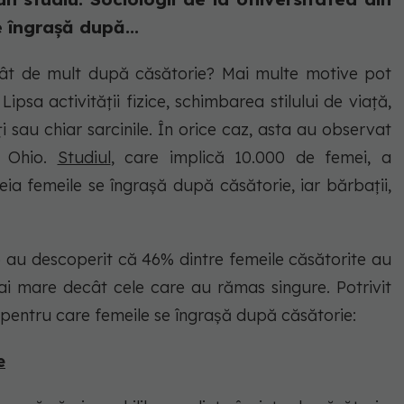
 îngrașă după...
tât de mult după căsătorie? Mai multe motive pot
ipsa activității fizice, schimbarea stilului de viață,
i sau chiar sarcinile. În orice caz, asta au observat
n Ohio.
Studiul
, care implică 10.000 de femei, a
ia femeile se îngrașă după căsătorie, iar bărbații,
io au descoperit că 46% dintre femeile căsătorite au
i mare decât cele care au rămas singure. Potrivit
e pentru care femeile se îngrașă după căsătorie:
e