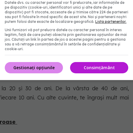
ahărului din sânge crește.
Datele dvs. cu caracter personal vor fi prelucrate, iar informațiile de
pe dispozitiv (cookie-uri, identificatori unici și alte date de pe
dispozitiv) pot fi stocate, accesate de și trimise către 224 de parteneri
terea în greutate
sau pot fi folosite în mod specific de acest site. Noi și partenerii noștri
putem folosi date exacte de localizare geografică.
Lista partenerilor.
stil de viață sedentar care favorizează creșterea
Unii furnizori vă pot prelucra datele cu caracter personal în interes
legitim, față de care puteți obiecta prin gestionarea opțiunilor de mai
, acest obicei al stilului de viață poate duce la
jos. Căutați un link în partea de jos a acestei pagini pentru a gestiona
sau a vă retrage consimțământul în setările de confidențialitate și
dezvolta boli cardiovasculare. Practicarea sportului
cookie-uri.
din acest cerc vicios.
Gestionați opțiunile
Consimțământ
 ani
 la 20 și 30 de ani. De la vârsta de 40 de ani,
ecare 10 ani. Cu alte cuvinte, te îngrași mult mai
eroase