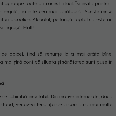
 aproape toate prin acest ritual. Își invită prietenii
de regulă, nu este cea mai sănătoasă. Aceste mese
uturi alcoolice. Alcoolul, pe lângă faptul că este un
și îngrașă. Mult!
, de obicei, tind să renunțe la a mai arăta bine.
să mai țină cont că silueta și sănătatea sunt puse în
mbă
e se schimbă inevitabil. Din motive întemeiate, dacă
st-food, vei avea tendința de a consuma mai multe