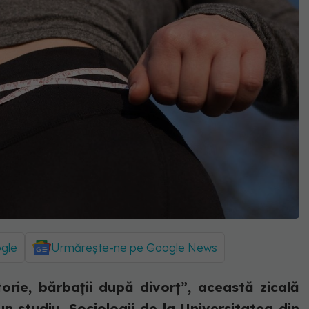
ogle
Urmărește-ne pe Google News
rie, bărbații după divorț”, această zicală
n studiu. Sociologii de la Universitatea din