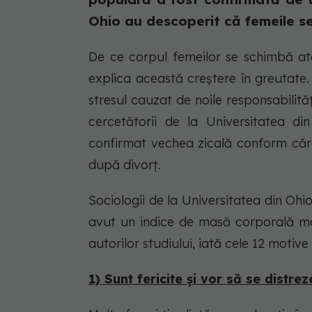
Ohio au descoperit că femeile se
De ce corpul femeilor se schimbă a
explica această creștere în greutate. L
stresul cauzat de noile responsabilităț
cercetătorii de la Universitatea di
confirmat vechea zicală conform căre
după divorț.
Sociologii de la Universitatea din Oh
avut un indice de masă corporală ma
autorilor studiului, iată cele 12 motiv
1) Sunt fericite și vor să se distrez