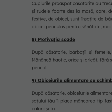
Cuplurile proaspăt căsătorite au trecut
și rudele foarte des la masă, care, 
festive, de obicei, sunt însoțite de bă
obicei periculos pentru sănătate, mai 
8) Motivația scade
După căsătorie, bărbații și femeile
Mănâncă haotic, orice și oricât, fără 
pericol.
9) Obiceiurile alimentare se schi
După căsătorie, obiceiurile alimentar
soțului tău îi place mâncarea tip fa
calorii și tu.