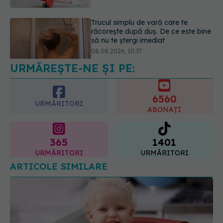
Bacteria din intestin care a crescut
forța musculară cu 30%
08.08.2026, 14:00
URMĂREȘTE-NE ȘI PE:
6560
URMĂRITORI
ABONAȚI
365
1401
URMĂRITORI
URMĂRITORI
ARTICOLE SIMILARE