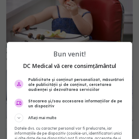
Primele 1.000 de zile ar putea decide sănătatea
creierului pentru întreaga viață
Bun venit!
08 aug 2026, 12:00
DC Medical vă cere consimțământul
Publicitate și conținut personalizat, măsurători
ale publicității și de conținut, cercetarea
audienței și dezvoltarea serviciilor
Stocarea și/sau accesarea informațiilor de pe
un dispozitiv
Aflați mai multe
Datele dvs. cu caracter personal vor fi prelucrate, iar
informațiile de pe dispozitiv (cookie-uri, identificatori unici
și alte date de pe dispozitiv) pot fi stocate, accesate de și