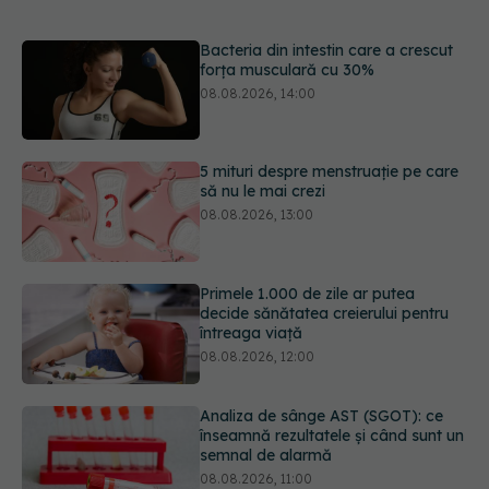
5 mituri despre menstruație pe care
să nu le mai crezi
08.08.2026, 13:00
Primele 1.000 de zile ar putea
decide sănătatea creierului pentru
întreaga viață
08.08.2026, 12:00
Analiza de sânge AST (SGOT): ce
înseamnă rezultatele și când sunt un
semnal de alarmă
08.08.2026, 11:00
Trucul simplu de vară care te
răcorește după duș. De ce este bine
să nu te ștergi imediat
08.08.2026, 10:37