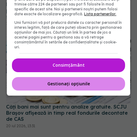
Pachetul minimal de servicii medicale pentru
trimise către 224 de parteneri sau pot fi folosite în mod
specific de acest site. Noi și partenerii noștri putem folosi
persoanele neasigurate. Ce servicii oferă gratuit
date exacte de localizare geografică.
Lista partenerilor.
sistemul public de sănătate
Unii furnizori vă pot prelucra datele cu caracter personal în
19 iul 2026, 11:24
interes legitim, față de care puteți obiecta prin gestionarea
opțiunilor de mai jos. Căutați un link în partea de jos a
acestei pagini pentru a gestiona sau a vă retrage
consimțământul în setările de confidențialitate și cookie-
uri.
Consimțământ
Gestionați opțiunile
Câți bani mai sunt pentru analize gratuite. SCJU
Brașov afișează în timp real fondurile decontate
de CAS
20 iul 2026, 13:31