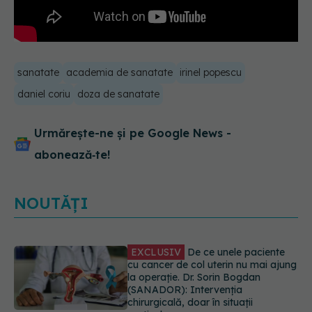
sanatate
academia de sanatate
irinel popescu
daniel coriu
doza de sanatate
Urmărește-ne și pe Google News -
abonează‑te!
NOUTĂȚI
EXCLUSIV
De ce unele paciente
cu cancer de col uterin nu mai ajung
la operație. Dr. Sorin Bogdan
(SANADOR): Intervenția
chirurgicală, doar în situații