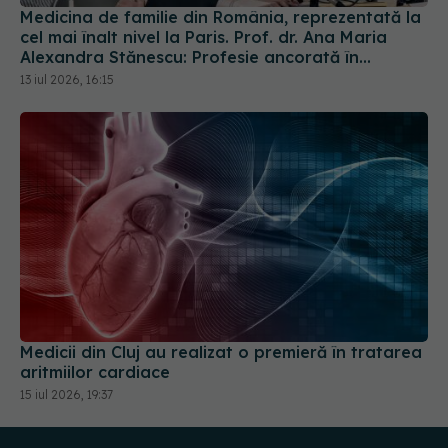
Medicina de familie din România, reprezentată la
cel mai înalt nivel la Paris. Prof. dr. Ana Maria
Alexandra Stănescu: Profesie ancorată în
comunitate
13 iul 2026, 16:15
Medicii din Cluj au realizat o premieră în tratarea
aritmiilor cardiace
15 iul 2026, 19:37