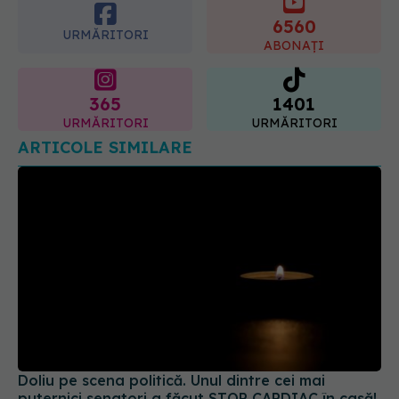
ginecologic. Dr. Sorin Bogdan
6560
(SANADOR) explică diferența și
URMĂRITORI
cum acționează tratamentul
ABONAȚI
06.08.2026, 22:49
365
1401
URMĂRITORI
URMĂRITORI
ARTICOLE SIMILARE
Doliu pe scena politică. Unul dintre cei mai
puternici senatori a făcut STOP CARDIAC în casă!