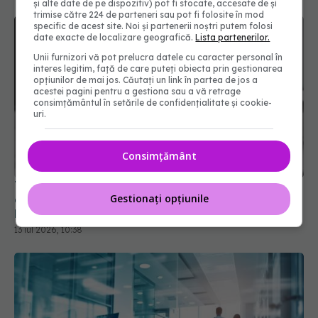
și alte date de pe dispozitiv) pot fi stocate, accesate de și
trimise către 224 de parteneri sau pot fi folosite în mod
specific de acest site. Noi și partenerii noștri putem folosi
date exacte de localizare geografică.
Lista partenerilor.
Unii furnizori vă pot prelucra datele cu caracter personal în
interes legitim, față de care puteți obiecta prin gestionarea
opțiunilor de mai jos. Căutați un link în partea de jos a
acestei pagini pentru a gestiona sau a vă retrage
consimțământul în setările de confidențialitate și cookie-
uri.
Consimțământ
Tragedie în lumea medicală. Cine este tânăra
Gestionați opțiunile
doctoriță care și-a pierdut viața în accidentul din
Masivul Caraiman
13 iul 2026, 10:38