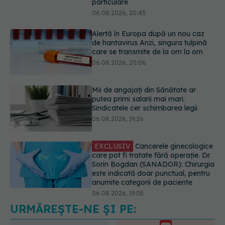
particulare
06.08.2026, 20:45
Alertă în Europa după un nou caz
de hantavirus Anzi, singura tulpină
care se transmite de la om la om
06.08.2026, 20:06
Mii de angajați din Sănătate ar
putea primi salarii mai mari.
Sindicatele cer schimbarea legii
06.08.2026, 19:26
EXCLUSIV
Cancerele ginecologice
care pot fi tratate fără operație. Dr.
Sorin Bogdan (SANADOR): Chirurgia
este indicată doar punctual, pentru
anumite categorii de paciente
06.08.2026, 19:05
URMĂREȘTE-NE ȘI PE:
EXCLUSIV
Brahiterapie vs
radioterapie externă în cancerul