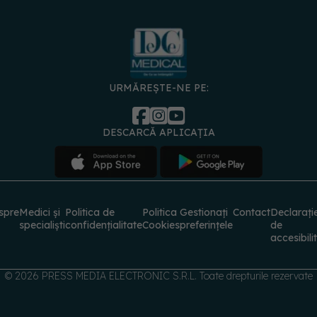
URMĂREȘTE-NE PE:
DESCARCĂ APLICAȚIA
spre
Medici și
Politica de
Politica
Gestionați
Contact
Declarați
specialiști
confidențialitate
Cookies
preferințele
de
accesibili
© 2026 PRESS MEDIA ELECTRONIC S.R.L. Toate drepturile rezervate