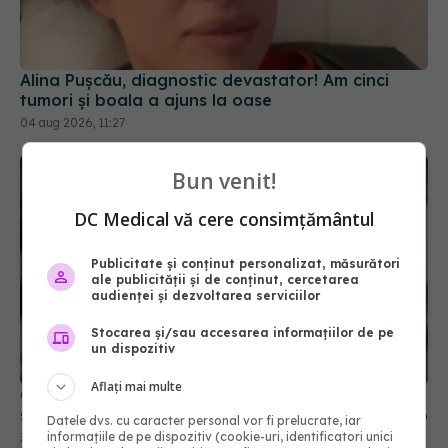
Alina Pușcău, diagnostic devastator! Am cinci
tumori și boala a ajuns la oase
04 aug 2026, 11:27
Bun venit!
DC Medical vă cere consimțământul
Publicitate și conținut personalizat, măsurători
ale publicității și de conținut, cercetarea
audienței și dezvoltarea serviciilor
Stocarea și/sau accesarea informațiilor de pe
un dispozitiv
Aflați mai multe
CNAS propune reforma Contractului-cadru. Ce se
schimbă pentru pacienți, medici și spitale din 2026
Datele dvs. cu caracter personal vor fi prelucrate, iar
informațiile de pe dispozitiv (cookie-uri, identificatori unici
30 iul 2026, 19:45