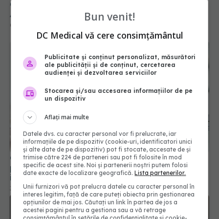
Colebil și Panzcebil, blocate temporar în farmacii.
ANMDMR explică de ce a luat măsura
Bun venit!
06 aug 2026, 16:37
DC Medical vă cere consimțământul
Publicitate și conținut personalizat, măsurători
ale publicității și de conținut, cercetarea
audienței și dezvoltarea serviciilor
Stocarea și/sau accesarea informațiilor de pe
un dispozitiv
Aflați mai multe
Datele dvs. cu caracter personal vor fi prelucrate, iar
informațiile de pe dispozitiv (cookie-uri, identificatori unici
și alte date de pe dispozitiv) pot fi stocate, accesate de și
CNAS schimbă lista medicamentelor compensate
trimise către 224 de parteneri sau pot fi folosite în mod
specific de acest site. Noi și partenerii noștri putem folosi
prin programele naționale. Ce tratamente noi
date exacte de localizare geografică.
Lista partenerilor.
intră din august
Unii furnizori vă pot prelucra datele cu caracter personal în
31 iul 2026, 13:56
interes legitim, față de care puteți obiecta prin gestionarea
opțiunilor de mai jos. Căutați un link în partea de jos a
acestei pagini pentru a gestiona sau a vă retrage
consimțământul în setările de confidențialitate și cookie-