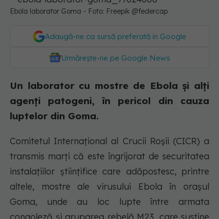
Ebola laborator Goma - Foto: Freepik @federcap
Adaugă-ne ca sursă preferată în Google
Urmărește-ne pe Google News
Un laborator cu mostre de Ebola și alți
agenți patogeni, în pericol din cauza
luptelor din Goma.
Comitetul Internaţional al Crucii Roşii (CICR) a
transmis marţi că este îngrijorat de securitatea
instalaţiilor ştiinţifice care adăpostesc, printre
altele, mostre ale virusului Ebola în oraşul
Goma, unde au loc lupte între armata
congoleză şi gruparea rebelă M23, care susţine