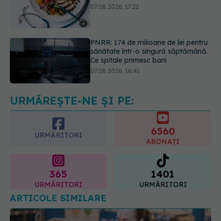
PNRR: 174 de milioane de lei pentru
sănătate într-o singură săptămână.
Ce spitale primesc bani
07.08.2026, 16:41
Ce spune culoarea ta preferată
despre vârsta pe care o ai. Care
este "codul cromatic" al generațiilor
07.08.2026, 21:29
URMĂREȘTE-NE ȘI PE:
6560
URMĂRITORI
ABONAȚI
365
1401
URMĂRITORI
URMĂRITORI
ARTICOLE SIMILARE