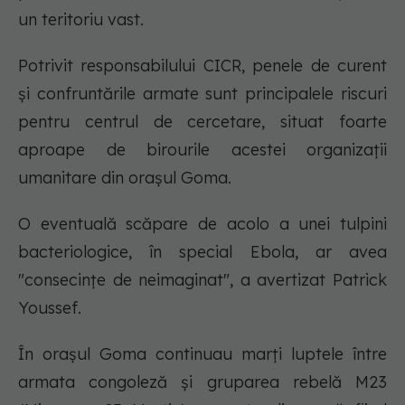
un teritoriu vast.
Potrivit responsabilului CICR, penele de curent
şi confruntările armate sunt principalele riscuri
pentru centrul de cercetare, situat foarte
aproape de birourile acestei organizaţii
umanitare din oraşul Goma.
O eventuală scăpare de acolo a unei tulpini
bacteriologice, în special Ebola, ar avea
"consecinţe de neimaginat", a avertizat Patrick
Youssef.
În oraşul Goma continuau marţi luptele între
armata congoleză şi gruparea rebelă M23