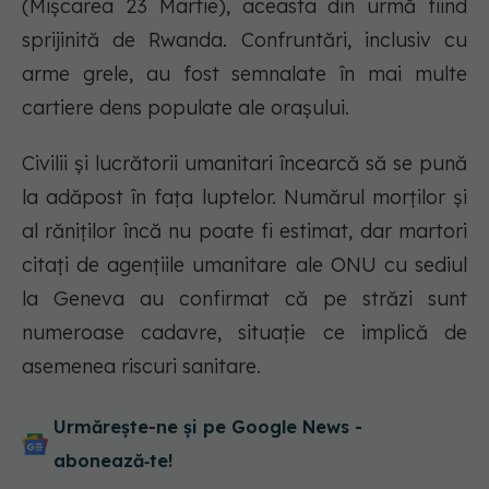
(Mişcarea 23 Martie), aceasta din urmă fiind
sprijinită de Rwanda. Confruntări, inclusiv cu
arme grele, au fost semnalate în mai multe
cartiere dens populate ale oraşului.
Civilii şi lucrătorii umanitari încearcă să se pună
la adăpost în faţa luptelor. Numărul morţilor şi
al răniţilor încă nu poate fi estimat, dar martori
citaţi de agenţiile umanitare ale ONU cu sediul
la Geneva au confirmat că pe străzi sunt
numeroase cadavre, situaţie ce implică de
asemenea riscuri sanitare.
Urmărește-ne și pe Google News -
abonează‑te!