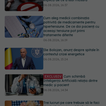
hipertensiune. De ce doi pacienți cu
aceeași tensiune pot primi
tratamente diferite
06.08.2026, 16:19
Ilie Bolojan, anunț despre spitale în
contextul crizei energetice
06.08.2026, 15:24
EXCLUSIV
Cum schimbă
Inteligența Artificială relația dintre
medic și pacient
06.08.2026, 14:34
Trei lucruri pe care trebuie să le faci
după 45 de ani ca să întârzii
demența cu până la 13 ani
06.08.2026, 13:03
Colebil și Panzcebil, blocate