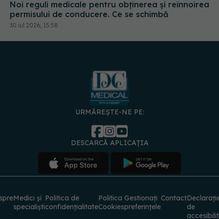
Noi reguli medicale pentru obținerea și reînnoirea
permisului de conducere. Ce se schimbă
30 iul 2026, 15:58
URMĂREȘTE-NE PE:
DESCARCĂ APLICAȚIA
spre
Medici și
Politica de
Politica
Gestionați
Contact
Declarați
specialiști
confidențialitate
Cookies
preferințele
de
accesibili