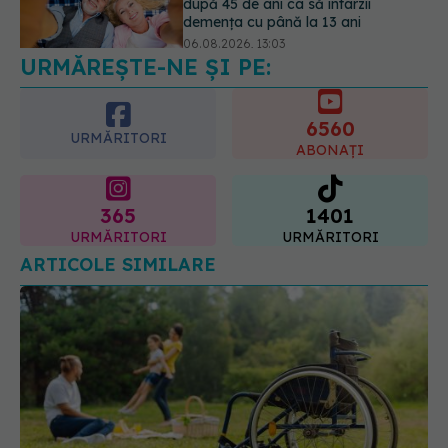
temporar în farmacii. ANMDMR
explică de ce a luat măsura
06.08.2026, 16:37
URMĂREȘTE-NE ȘI PE:
6560
URMĂRITORI
ABONAȚI
365
1401
URMĂRITORI
URMĂRITORI
ARTICOLE SIMILARE