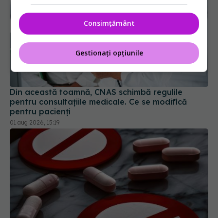
Consimțământ
Gestionați opțiunile
Din această toamnă, CNAS schimbă regulile
pentru consultațiile medicale. Ce se modifică
pentru pacienți
01 aug 2026, 15:19