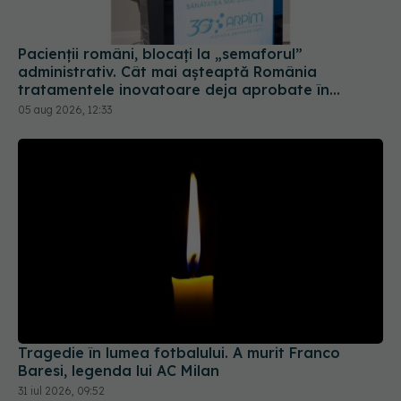
Pacienții români, blocați la „semaforul”
administrativ. Cât mai așteaptă România
tratamentele inovatoare deja aprobate în
Europa
05 aug 2026, 12:33
Tragedie în lumea fotbalului. A murit Franco
Baresi, legenda lui AC Milan
31 iul 2026, 09:52