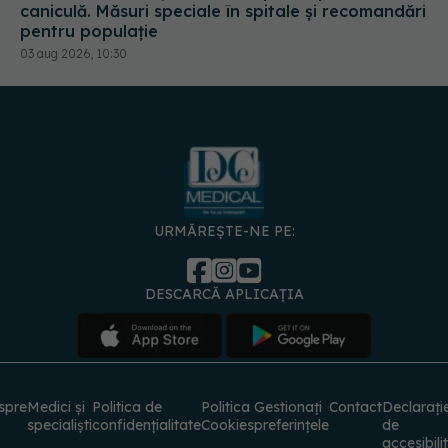
pentru populație
03 aug 2026, 10:30
URMĂREȘTE-NE PE:
DESCARCĂ APLICAȚIA
spre
Medici și
Politica de
Politica
Gestionați
Contact
Declarați
specialiști
confidențialitate
Cookies
preferințele
de
accesibili