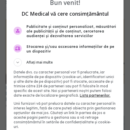
31 iul 2026, 17:31
Bun venit!
DC Medical vă cere consimțământul
Publicitate și conținut personalizat, măsurători
ale publicității și de conținut, cercetarea
audienței și dezvoltarea serviciilor
Stocarea și/sau accesarea informațiilor de pe
un dispozitiv
Aflați mai multe
Datele dvs. cu caracter personal vor fi prelucrate, iar
informațiile de pe dispozitiv (cookie-uri, identificatori unici
Prof. dr. Valeriu Gheorghiță intră în Board-ul
și alte date de pe dispozitiv) pot fi stocate, accesate de și
Editorial al revistei Scientific Reports, din Nature
trimise către 224 de parteneri sau pot fi folosite în mod
Portfolio
specific de acest site. Noi și partenerii noștri putem folosi
date exacte de localizare geografică.
Lista partenerilor.
05 aug 2026, 21:09
Unii furnizori vă pot prelucra datele cu caracter personal în
interes legitim, față de care puteți obiecta prin gestionarea
opțiunilor de mai jos. Căutați un link în partea de jos a
acestei pagini pentru a gestiona sau a vă retrage
consimțământul în setările de confidențialitate și cookie-
uri.