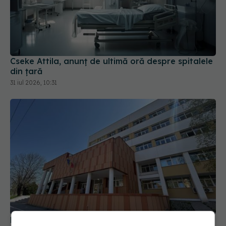
Cseke Attila, anunț de ultimă oră despre spitalele
din țară
31 iul 2026, 10:31
Pană majoră de curent afectează activitatea
Spitalului Județean, la Sibiu