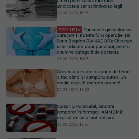
care pot fi tratate fără operație. Dr.
Sorin Bogdan (SANADOR): Chirurgia
este indicată doar punctual, pentru
anumite categorii de paciente
06.08.2026, 19:05
Greșeala pe care milioane de femei
o fac când își cumpără sutien. Un
medic explică metoda corectă
06.08.2026, 18:08
Colebil și Panzcebil, blocate
temporar în farmacii. ANMDMR
explică de ce a luat măsura
06.08.2026, 16:37
Cum aleg medicii combinația
potrivită de medicamente pentru
hipertensiune. De ce doi pacienți cu
aceeași tensiune pot primi
tratamente diferite
06.08.2026, 16:19