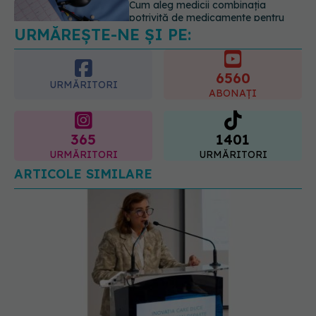
URMĂREȘTE-NE ȘI PE:
Mii de angajați din Sănătate ar
putea primi salarii mai mari.
Sindicatele cer schimbarea legii
6560
06.08.2026, 19:26
URMĂRITORI
ABONAȚI
365
1401
URMĂRITORI
URMĂRITORI
ARTICOLE SIMILARE