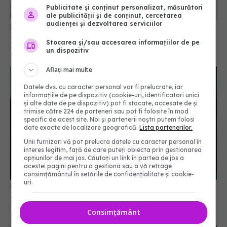
Publicitate și conținut personalizat, măsurători
ale publicității și de conținut, cercetarea
audienței și dezvoltarea serviciilor
Fereastra alimentară de opt ore ar putea ajuta
creierul femeilor de peste 50 de ani
Stocarea și/sau accesarea informațiilor de pe
08 aug 2026, 10:00
un dispozitiv
Aflați mai multe
Datele dvs. cu caracter personal vor fi prelucrate, iar
informațiile de pe dispozitiv (cookie-uri, identificatori unici
și alte date de pe dispozitiv) pot fi stocate, accesate de și
trimise către 224 de parteneri sau pot fi folosite în mod
specific de acest site. Noi și partenerii noștri putem folosi
date exacte de localizare geografică.
Lista partenerilor.
Unii furnizori vă pot prelucra datele cu caracter personal în
interes legitim, față de care puteți obiecta prin gestionarea
opțiunilor de mai jos. Căutați un link în partea de jos a
acestei pagini pentru a gestiona sau a vă retrage
consimțământul în setările de confidențialitate și cookie-
uri.
PNRR: 174 de milioane de lei pentru sănătate într-
o singură săptămână. Ce spitale primesc bani
07 aug 2026, 16:41
Consimțământ