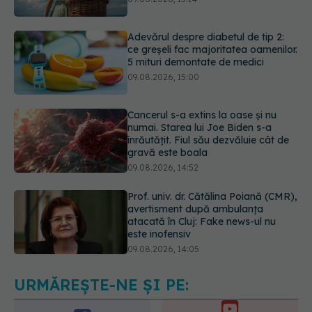
ce greșeli fac majoritatea oamenilor.
5 mituri demontate de medici
09.08.2026, 15:00
Cancerul s-a extins la oase și nu
numai. Starea lui Joe Biden s-a
înrăutățit. Fiul său dezvăluie cât de
gravă este boala
09.08.2026, 14:52
Prof. univ. dr. Cătălina Poiană (CMR),
avertisment după ambulanța
atacată în Cluj: Fake news-ul nu
este inofensiv
09.08.2026, 14:05
Greșeala periculoasă făcută de
bolnavii de rinichi în timpul caniculei
09.08.2026, 16:00
URMĂREȘTE-NE ȘI PE: