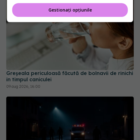
Gestionați opțiunile
Greșeala periculoasă făcută de bolnavii de rinichi
în timpul caniculei
09 aug 2026, 16:00