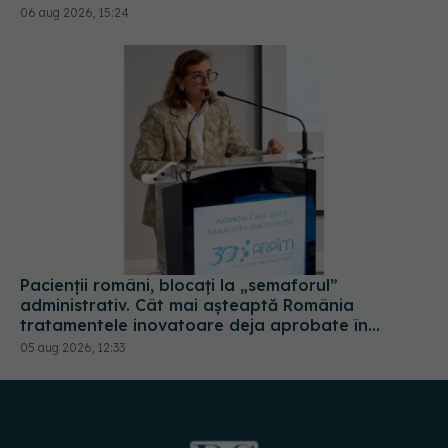
06 aug 2026, 15:24
Pacienții români, blocați la „semaforul”
administrativ. Cât mai așteaptă România
tratamentele inovatoare deja aprobate în
Europa
05 aug 2026, 12:33