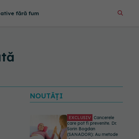
native fără fum
ată
NOUTĂȚI
EXCLUSIV
Cancerele
care pot fi prevenite. Dr.
Sorin Bogdan
(SANADOR): Au metode