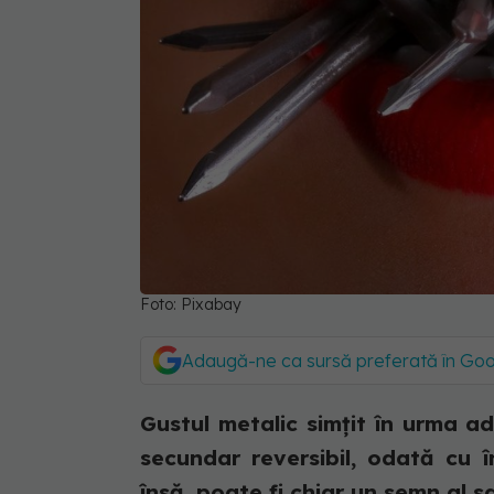
Foto: Pixabay
Adaugă-ne ca sursă preferată în Go
Gustul metalic simțit în urma a
secundar reversibil, odată cu î
însă, poate fi chiar un semn al sarc