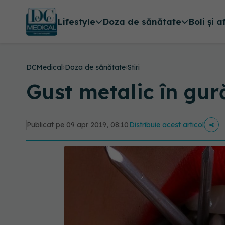
Lifestyle
Doza de sănătate
Boli și a
DCMedical
›
Doza de sănătate
›
Stiri
Gust metalic în gură
Publicat pe 09 apr 2019, 08:10
Distribuie acest articol