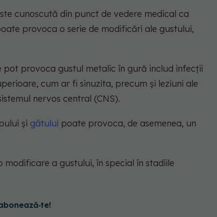
i este cunoscută din punct de vedere medical ca
oate provoca o serie de modificări ale gustului,
pot provoca gustul metalic în gură includ infecții
superioare, cum ar fi sinuzita, precum și leziuni ale
sistemul nervos central (CNS).
pului și
gâtului
poate provoca, de asemenea, un
 modificare a gustului, în special în stadiile
abonează‑te!