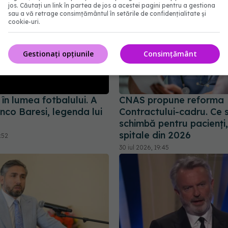
jos. Căutați un link în partea de jos a acestei pagini pentru a gestiona
sau a vă retrage consimțământul în setările de confidențialitate și
cookie-uri.
Gestionați opțiunile
Consimțământ
în lumea fotbalului. A
CNAS propune reforma
nco Baresi, legenda lui
Contractului-cadru. Ce 
schimbă pentru pacienți,
spitale din 2026
:52
30 iul 2026, 19:45