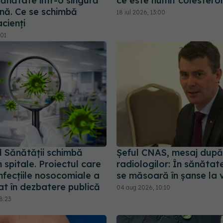
 sănătate într-o singură
ce este numit colesterol
ă. Ce se schimbă
18 iul 2026, 13:00
cienți
:01
l Sănătății schimbă
Șeful CNAS, mesaj după
în spitale. Proiectul care
radiologilor: În sănătat
nfecțiile nosocomiale a
se măsoară în șanse la 
at în dezbatere publică
04 aug 2026, 10:10
8:23