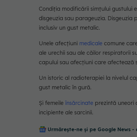
Condiția modificării simțului gustulu
disgeuzia sau parageuzia. Disgeuzia p
inclusiv un gust metalic.
Unele afecțiuni
medicale
comune care 
ale urechii sau ale căilor respiratorii 
capului sau afecțiuni care afectează 
Un istoric al radioterapiei la nivelul ca
gust metalic în gură.
Și femeile
însărcinate
prezintă uneori o
incipiente ale sarcinii.
Urmărește-ne și pe Google News - 