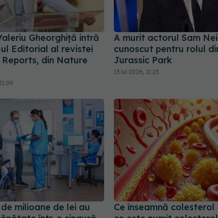
 Valeriu Gheorghiță intră
A murit actorul Sam Neil
ul Editorial al revistei
cunoscut pentru rolul di
c Reports, din Nature
Jurassic Park
13 iul 2026, 11:23
21:09
de milioane de lei au
Ce înseamnă colesterol 