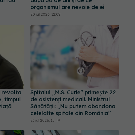
ul rău
după 30 de ani și de ce
organismul are nevoie de ei
20 iul 2026, 12:09
 revolta
Spitalul „M.S. Curie” primește 22
e, timpul
de asistenți medicali. Ministrul
viață
Sănătății: „Nu putem abandona
celelalte spitale din România”
23 iul 2026, 15:49