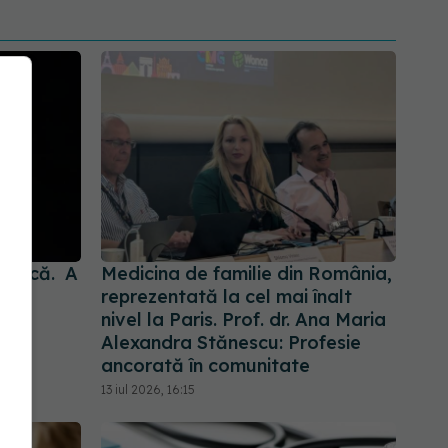
nească. A
Medicina de familie din România,
scu
reprezentată la cel mai înalt
nivel la Paris. Prof. dr. Ana Maria
Alexandra Stănescu: Profesie
ancorată în comunitate
13 iul 2026, 16:15