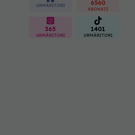
"codul cromatic" al
6560
URMĂRITORI
generațiilor
ABONAȚI
07.08.2026, 21:29
365
1401
URMĂRITORI
URMĂRITORI