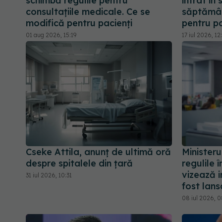
schimbă regulile pentru
intrat în
consultațiile medicale. Ce se
săptămân
modifică pentru pacienți
pentru pa
01 aug 2026, 15:19
17 iul 2026, 12
Cseke Attila, anunț de ultimă oră
Ministeru
despre spitalele din țară
regulile 
vizează i
31 iul 2026, 10:31
fost lans
08 iul 2026, 0