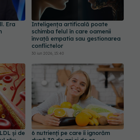
l. Era
Inteligența artificală poate
n
schimba felul în care oamenii
învață empatia sau gestionarea
conflictelor
30 iun 2026, 15:40
LDL și de
6 nutrienți pe care îi ignorăm