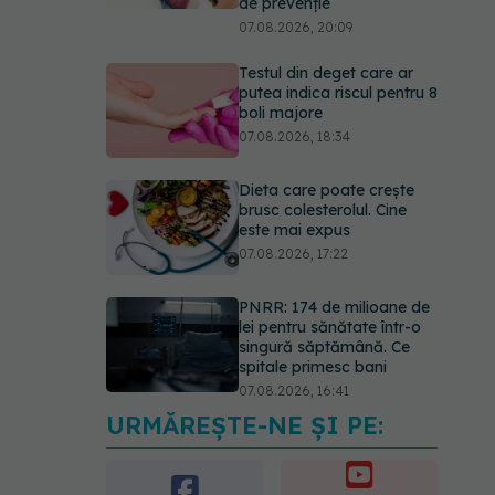
de prevenție
07.08.2026, 20:09
Testul din deget care ar
putea indica riscul pentru 8
boli majore
07.08.2026, 18:34
Dieta care poate crește
brusc colesterolul. Cine
este mai expus
07.08.2026, 17:22
PNRR: 174 de milioane de
lei pentru sănătate într-o
singură săptămână. Ce
spitale primesc bani
07.08.2026, 16:41
URMĂREȘTE-NE ȘI PE:
Ce spune culoarea ta
preferată despre vârsta
pe care o ai. Care este