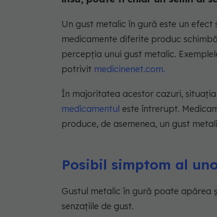
Un gust metalic în gură este un efect
medicamente diferite produc schimbări
percepția unui gust metalic. Exemplele
potrivit
medicinenet.com.
În majoritatea acestor cazuri, situați
medicamentul
este întrerupt. Medicam
produce, de asemenea, un gust metalic
Posibil simptom al uno
Gustul metalic în gură poate apărea ș
senzațiile de gust.