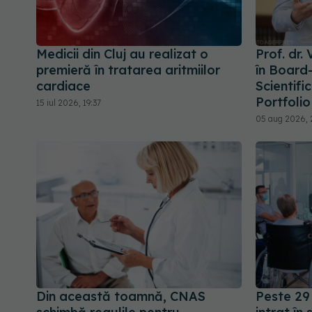
Medicii din Cluj au realizat o
Prof. dr.
premieră în tratarea aritmiilor
în Board-
cardiace
Scientifi
Portfolio
15 iul 2026, 19:37
05 aug 2026, 
Din această toamnă, CNAS
Peste 29 