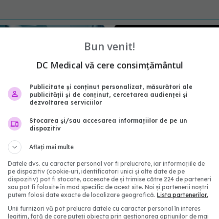
Bun venit!
DC Medical vă cere consimțământul
Publicitate și conținut personalizat, măsurători ale
publicității și de conținut, cercetarea audienței și
dezvoltarea serviciilor
Stocarea și/sau accesarea informațiilor de pe un
dispozitiv
lor spitale construite
Doliu în medicina româ
R. Ce orașe vor avea
murit dr. Narcisa Nicole
Aflați mai multe
medicale moderne
13 iul 2026, 15:44
Datele dvs. cu caracter personal vor fi prelucrate, iar informațiile de
:33
pe dispozitiv (cookie-uri, identificatori unici și alte date de pe
dispozitiv) pot fi stocate, accesate de și trimise către 224 de parteneri
sau pot fi folosite în mod specific de acest site. Noi și partenerii noștri
putem folosi date exacte de localizare geografică.
Lista partenerilor.
Unii furnizori vă pot prelucra datele cu caracter personal în interes
legitim, față de care puteți obiecta prin gestionarea opțiunilor de mai