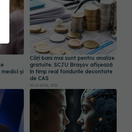
Câți bani mai sunt pentru analize
se
gratuite. SCJU Brașov afișează
 medici și
în timp real fondurile decontate
de CAS
20 iul 2026, 13:31