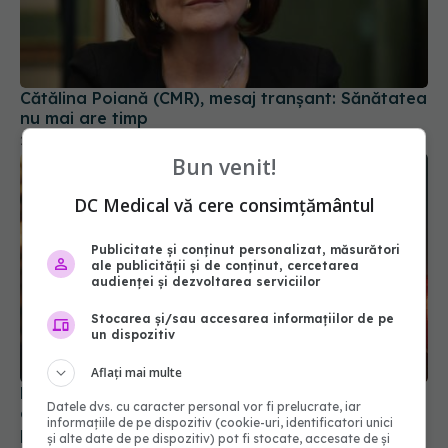
Cătălina Poiană (CMR), mesaj tranșant: Sănătatea
nu mai are timp
28 iul 2026, 12:50
Bun venit!
DC Medical vă cere consimțământul
Publicitate și conținut personalizat, măsurători
ale publicității și de conținut, cercetarea
audienței și dezvoltarea serviciilor
Stocarea și/sau accesarea informațiilor de pe
un dispozitiv
Ministerul Sănătății activează planul pentru
caniculă. Măsuri speciale în spitale și recomandări
Aflați mai multe
pentru populație
Datele dvs. cu caracter personal vor fi prelucrate, iar
03 aug 2026, 10:30
informațiile de pe dispozitiv (cookie-uri, identificatori unici
și alte date de pe dispozitiv) pot fi stocate, accesate de și