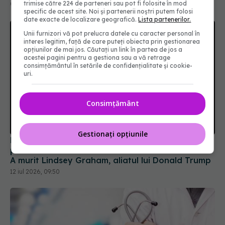
trimise către 224 de parteneri sau pot fi folosite în mod
specific de acest site. Noi și partenerii noștri putem folosi
date exacte de localizare geografică.
Lista partenerilor.
Unii furnizori vă pot prelucra datele cu caracter personal în
interes legitim, față de care puteți obiecta prin gestionarea
opțiunilor de mai jos. Căutați un link în partea de jos a
acestei pagini pentru a gestiona sau a vă retrage
consimțământul în setările de confidențialitate și cookie-
uri.
Consimțământ
Doliu pe scena politică. Unul dintre cei mai
puternici senatori a făcut STOP CARDIAC în casă!
Gestionați opțiunile
A murit Lindsey Graham, aliatul lui Donald Trump
12 iul 2026, 09:50