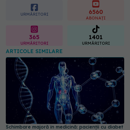
08.08.2026, 09:00
URMĂRITORI
ABONAȚI
365
1401
URMĂRITORI
URMĂRITORI
ARTICOLE SIMILARE
Schimbare majoră în medicină: pacienții cu diabet
și obezitate vor fi evaluați după un nou sistem de
risc