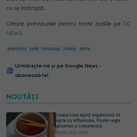
ce se întâmplă.
Citește previziunile pentru toate zodiile pe
DC
NEWS
previziuni
zodii
horoscop
zodiac
astre
Urmărește-ne și pe Google News -
abonează‑te!
NOUTĂȚI
Ce spune culoarea ta preferată
despre vârsta pe care o ai. Care
este "codul cromatic" al generațiilor
07.08.2026, 21:29