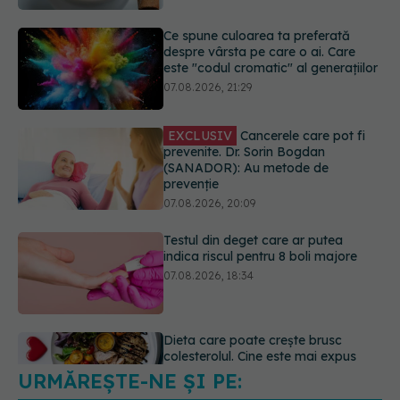
EXCLUSIV
Cancerele care pot fi
prevenite. Dr. Sorin Bogdan
(SANADOR): Au metode de
prevenție
07.08.2026, 20:09
Testul din deget care ar putea
indica riscul pentru 8 boli majore
07.08.2026, 18:34
Dieta care poate crește brusc
colesterolul. Cine este mai expus
07.08.2026, 17:22
URMĂREȘTE-NE ȘI PE:
Ceaiul care ajută organismul să
lupte cu inflamația. Poate regla
glicemia și colesterolul
6560