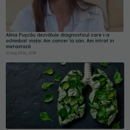
Alina Pușcău dezvăluie diagnosticul care i-a
schimbat viața: Am cancer la sân. Am intrat în
metastază
07 aug 2026, 12:39
Legumele verzi protejează plămânii este
concluzia unui recent studiu