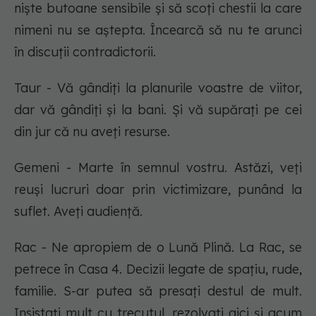
niște butoane sensibile și să scoți chestii la care
nimeni nu se aștepta. Încearcă să nu te arunci
în discuții contradictorii.
Taur - Vă gândiți la planurile voastre de viitor,
dar vă gândiți și la bani. Și vă supărați pe cei
din jur că nu aveți resurse.
Gemeni - Marte în semnul vostru. Astăzi, veți
reuși lucruri doar prin victimizare, punând la
suflet. Aveți audiență.
Rac - Ne apropiem de o Lună Plină. La Rac, se
petrece în Casa 4. Decizii legate de spațiu, rude,
familie. S-ar putea să presați destul de mult.
Insistați mult cu trecutul, rezolvați aici și acum